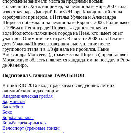
спортсмены занимали места за пределами восьми
сильнейших. Хотя, например, на чемпионате мира 2007 года
известная пара Дмитрий Барсук/Игорь Колодинский стала
серебряным призером, а Наталья Урядова и Александра
Ширяева побеждали на чемпионате Европы-2006. Родившаяся
в 1986-м в Ленинграде Ширяева – единственная из
волейболистов-пляжников города на Неве, кто имеет опыт
участия в Олимпийских играх. В августе 2008-го в Пекине
дуэт Урядова/Ширяева завершил выступление после
группового этапа и в 1/8 финала не пробился. Ныне
Александра Моисеева (до замужества Ширяева) представляет
Московскую область и является кандидатом на поездку в Рио-
де-Жанейро.
Подготовил Станислав ТАРАТЫНОВ
В цикл RIO 2016 входят рассказы о следующих летних
олимпийских видах спорта:
Академичеческая гребля
Бадминтон
Баскетбол
Бокс
Борьба вольная
Борьба греко-римская
Велоспорт (трековые гонки)