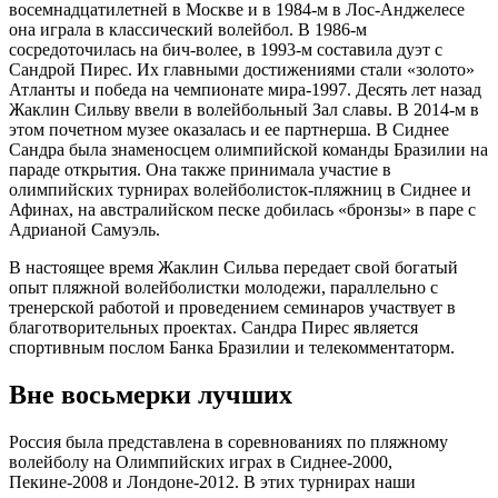
восемнадцатилетней в Москве и в 1984-м в Лос-Анджелесе
она играла в классический волейбол. В 1986-м
сосредоточилась на бич-волее, в 1993-м составила дуэт с
Сандрой Пирес. Их главными достижениями стали «золото»
Атланты и победа на чемпионате мира-1997. Десять лет назад
Жаклин Сильву ввели в волейбольный Зал славы. В 2014-м в
этом почетном музее оказалась и ее партнерша. В Сиднее
Сандра была знаменосцем олимпийской команды Бразилии на
параде открытия. Она также принимала участие в
олимпийских турнирах волейболисток-пляжниц в Сиднее и
Афинах, на австралийском песке добилась «бронзы» в паре с
Адрианой Самуэль.
В настоящее время Жаклин Сильва передает свой богатый
опыт пляжной волейболистки молодежи, параллельно с
тренерской работой и проведением семинаров участвует в
благотворительных проектах. Сандра Пирес является
спортивным послом Банка Бразилии и телекомментаторм.
Вне восьмерки лучших
Россия была представлена в соревнованиях по пляжному
волейболу на Олимпийских играх в Сиднее-2000,
Пекине-2008 и Лондоне-2012. В этих турнирах наши