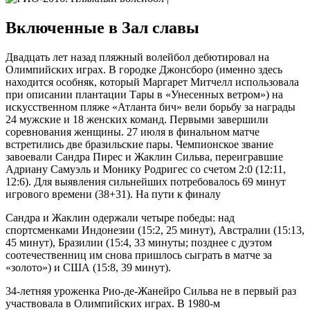
Включенные в Зал славы
Двадцать лет назад пляжный волейбол дебютировал на
Олимпийских играх. В городке Джонсборо (именно здесь
находится особняк, который Маргарет Митчелл использовала
при описании плантации Тары в «Унесенных ветром») на
искусственном пляже «Атланта бич» вели борьбу за награды
24 мужские и 18 женских команд. Первыми завершили
соревнования женщины. 27 июля в финальном матче
встретились две бразильские пары. Чемпионское звание
завоевали Сандра Пирес и Жаклин Сильва, переигравшие
Адриану Самуэль и Монику Родригес со счетом 2:0 (12:11,
12:6). Для выявления сильнейших потребовалось 69 минут
игрового времени (38+31). На пути к финалу
Сандра и Жаклин одержали четыре победы: над
спортсменками Индонезии (15:2, 25 минут), Австралии (15:13,
45 минут), Бразилии (15:4, 33 минуты; позднее с дуэтом
соотечественниц им снова пришлось сыграть в матче за
«золото») и США (15:8, 39 минут).
34-летняя уроженка Рио-де-Жанейро Сильва не в первый раз
участвовала в Олимпийских играх. В 1980-м