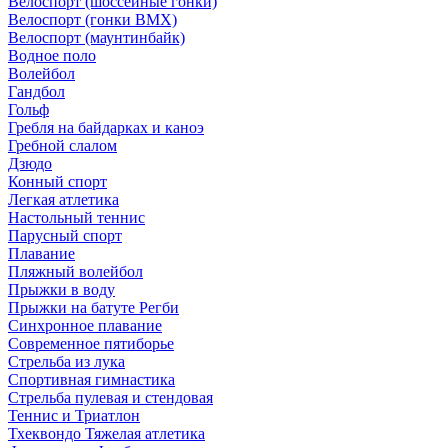
Велоспорт (шоссейные гонки)
Велоспорт (гонки BMX)
Велоспорт (маунтинбайк)
Водное поло
Волейбол
Гандбол
Гольф
Гребля на байдарках и каноэ
Гребной слалом
Дзюдо
Конный спорт
Легкая атлетика
Настольный теннис
Парусный спорт
Плавание
Пляжный волейбол
Прыжки в воду
Прыжки на батуте Регби
Синхронное плавание
Современное пятиборье
Стрельба из лука
Спортивная гимнастика
Стрельба пулевая и стендовая
Теннис и Триатлон
Тхеквондо Тяжелая атлетика