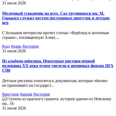
31 июля 2026
Молочный стаканчик на всех. Сад трудящихся им. М.
Горького служил местом постоянных прогулок и детских
игр
С большим интересом прочел статью «Верблюд и античные
стражи», посвященную Алекс...
#сад
#парк
#история
31 июля 2026
Из альбома юбиляра. Некоторые рисунки первой
половины XX века чудом уцелели в архивных фондах ЦГА
СПб
Детские рисунки относятся к документам, которые обычно
не принимают на государст...
#рисунок
#архив
#история
31 июля 2026