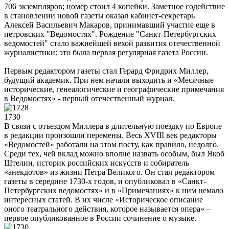
706 экземпляров; номер стоил 4 копейки. Заметное содействие
в становлении новой газеты оказал кабинет-секретарь
Алексей Васильевич Макаров, принимавший участие еще в
петровских "Ведомостях". Рождение "Санкт-Петербургских
ведомостей" стало важнейшей вехой развития отечественной
журналистики: это была первая регулярная газета России.
Первым редактором газеты стал Герард Фридрих Миллер,
будущий академик. При нем начали выходить и «Месячные
исторические, генеалогические и географические примечания
в Ведомостях» - первый отечественный журнал.
1730
В связи с отъездом Миллера в длительную поездку по Европе
в редакции произошли перемены. Весь XVIII век редакторы
«Ведомостей» работали на этом посту, как правило, недолго.
Среди тех, чей вклад можно вполне назвать особым, был Якоб
Штелин, историк российских искусств и собиратель
«анекдотов» из жизни Петра Великого. Он стал редактором
газеты в середине 1730-х годов, и опубликовал в «Санкт-
Петербургских ведомостях» и в «Примечаниях» к ним немало
интересных статей. В их числе «Историческое описание
оного театрального действия, которое называется опера» –
первое опубликованное в России сочинение о музыке.