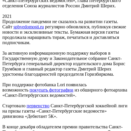
«Санкт-Петербургских ведомостей», глава Петербургского
отделения Союза журналистов России Дмитрий Шерих.
2021
Продолжение пандемии не сказалось на развитии газеты.
Сайт
spbvedomosti.ru
регулярно обновлялся, публикуя свежие
новости и эксклюзивные тексты. Бумажная версия газеты
продолжала наращивать тираж, печататься и доставляться
подписчикам.
За активную информационную поддержку выборов в
Государственную думу и Законодательное собрание Санкт-
Петербурга генеральный директор издательского дома Борис
Грумбков и главный редактор газеты Дмитрий Шерих
удостоены благодарностей председателя Горизбиркома.
При поддержке фотобанка Lori появилась
возможность
покупать фотографии
из обширного фотоархива
«Санкт-Петербургских ведомостей».
Стартовало
первенство
Санкт-Петербургской хоккейной лиги
на призы газеты «Санкт-Петербургские ведомости»
дивизиона «Дебютант 5К».
В конце декабря обладателем премии правительства Санкт-