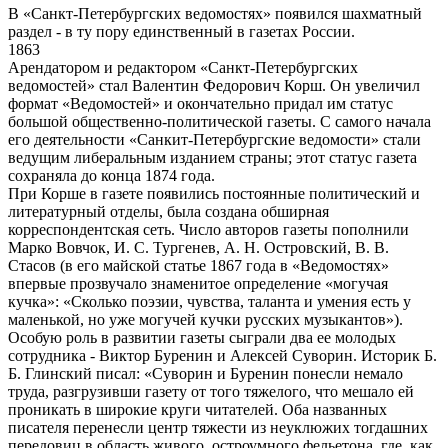
В «Санкт-Петербургских ведомостях» появился шахматный
раздел - в ту пору единственный в газетах России.
1863
Арендатором и редактором «Санкт-Петербургских
ведомостей» стал Валентин Федорович Корш. Он увеличил
формат «Ведомостей» и окончательно придал им статус
большой общественно-политической газеты. С самого начала
его деятельности «Санкит-Петербургские ведомости» стали
ведущим либеральным изданием страны; этот статус газета
сохраняла до конца 1874 года.
При Корше в газете появились постоянные политический и
литературный отделы, была создана обширная
корреспондентская сеть. Число авторов газеты пополнили
Марко Вовчок, И. С. Тургенев, А. Н. Островский, В. В.
Стасов (в его майской статье 1867 года в «Ведомостях»
впервые прозвучало знаменитое определение «могучая
кучка»: «Сколько поэзии, чувства, таланта и умения есть у
маленькой, но уже могучей кучки русских музыкантов»).
Особую роль в развитии газеты сыграли два ее молодых
сотрудника - Виктор Буренин и Алексей Суворин. Историк Б.
Б. Глинский писал: «Суворин и Буренин понесли немало
труда, разгрузивши газету от того тяжелого, что мешало ей
проникать в широкие круги читателей. Оба названных
писателя перенесли центр тяжести из неуклюжих тогдашних
передовиц в область живого, остроумного фельетона, где, как