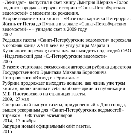
«Лениздат» выпустил в свет книгу Дмитрия Шериха «Голос
родного города» – первую историю «Санкт-Петербургских
ведомостей» с момента их рождения.
Второе издание этой книги – «Визитная карточка Петербурга.
Жизнь от Петра до Путина в зеркале «Санкт-Петербургских
ведомостей»» – увидело свет в 2009 году.
2002
Редакция газеты «Санкт-Петербургские ведомости» переехала
в особняк конца XVIII века на углу улицы Марата и
Кузнечного переулка; газета начала выходить под эгидой ОАО
«Издательский дом «С.-Петербургские ведомости».
2005
В газете стартовала ежемесячная авторская рубрика директора
Государственного Эрмитажа Михаила Борисовича
Пиотровского «Взгляд из Эрмитажа».
Рубрика продолжает выходить доныне, дав жизнь уже трем
книгам, включившим в себя наиболее яркие из публикаций
М.Б. Пиотровского на страницах газеты.
2009, 27 мая
Специальный выпуск газеты, приуроченный к Дню города,
вышел рекордным для «Санкт-Петербургских ведомостей»
тиражом – 680 тысяч экземпляров.
2014, 17 ноября
Запущен новый официальный сайт газеты.
2015