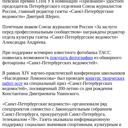
Невской премии СПбГУ в номинации «Признание» удостоен
председатель Петербургского отделения Союза журналистов
России, главный редактор газеты «Санкт-Петербургские
ведомости» Дмитрий Шерих.
Почетным знаком Союза журналистов России «За заслуги
перед профессиональным сообществом» награждена редактор
отдела культуры газеты «Санкт-Петербургские ведомости»
Александра Андреева.
При поддержке всемирно известного фотобанка ТАСС
появилась возможность
покупать фотографии
из обширного
фотоархива «Санкт-Петербургских ведомостей».
В рамках XIV научно-практической конференции школьников
«Наследники Ломоносова» был проведен
конкурс творческих
работ-эссе
на специальный приз «Санкт-Петербургских
ведомостей», посвященный 200-летию со дня рождения
Константина Дмитриевича Ушинского.
«Санкт-Петербургские ведомости» организовали ряд
спецпроектов совместно с Законодательным собранием
Санкт-Петербурга, прокуратурой Санкт-Петербурга,
телеканалом «78». Газета оказывала информационную
поддержку социально значимым спортивным, культурным и