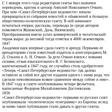
С 1 января этого года редактором газеты был назначен
переводчик, критик и цензор Амплий Николаевич Очкин.
При нем «Санкт-Петербургские ведомости» начали
превращаться из собрания новостей и объявлений в большую
общественно-политическую газету. В ней начинают
печататься очерки, рассказы, переводы (и среди авторов
появляются Жуковский, Даль, Вяземский).
Преобразования имели успех коммерческий и читательский:
тираж вырос до весомой тогда отметки в 4000 экземпляров.
1847
Академия наук впервые сдала газету в аренду. Первыми ее
арендаторами стали известный издатель и книгопродавец М.
Д. Ольхин и А. Н. Очкин. За дело Очкин взялся с новыми
силами; отзыв взыскательного В. Г. Белинского,
напечатанный в 1847 году, не случайно столь одобрителен:
«Теперь «Санкт-Петербургские ведомости» так далеко
оставили за собой все другие издания одного с ними рода, что
сделали невозможным всякое сравнение между собою и ими».
В 1847 году в газете опубликованы четыре фельетона,
написанные Федором Михайловичем Достоевским.
1856
«Санкт-Петербургские ведомости» первыми из русских газет
опубликовали «политическую телеграмму» из Европы; вслед
за ними такие публикации стали давать и другие газеты.