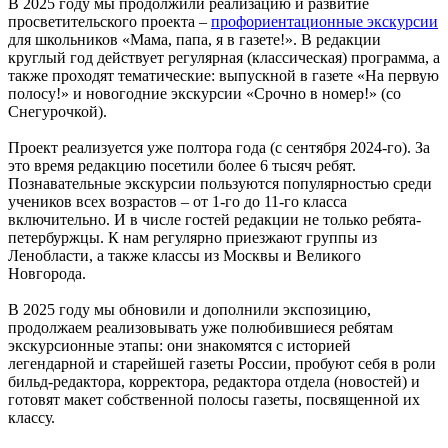
В 2025 году мы продолжили реализацию и развитие
просветительского проекта –
профориентационные экскурсии
для школьников «Мама, папа, я в газете!». В редакции
круглый год действует регулярная (классическая) программа, а
также проходят тематические: выпускной в газете «На первую
полосу!» и новогодние экскурсии «Срочно в номер!» (со
Снегурочкой).
Проект реализуется уже полтора года (с сентября 2024-го). За
это время редакцию посетили более 6 тысяч ребят.
Познавательные экскурсии пользуются популярностью среди
учеников всех возрастов – от 1-го до 11-го класса
включительно. И в числе гостей редакции не только ребята-
петербуржцы. К нам регулярно приезжают группы из
Ленобласти, а также классы из Москвы и Великого
Новгорода.
В 2025 году мы обновили и дополнили экспозицию,
продолжаем реализовывать уже полюбившиеся ребятам
экскурсионные этапы: они знакомятся с историей
легендарной и старейшей газеты России, пробуют себя в роли
бильд-редактора, корректора, редактора отдела (новостей) и
готовят макет собственной полосы газеты, посвященной их
классу.