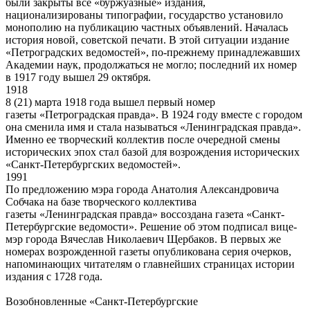
были закрыты все «буржуазные» издания,
национализированы типографии, государство установило
монополию на публикацию частных объявлений. Началась
история новой, советской печати. В этой ситуации издание
«Петроградских ведомостей», по-прежнему принадлежавших
Академии наук, продолжаться не могло; последний их номер
в 1917 году вышел 29 октября.
1918
8 (21) марта 1918 года вышел первый номер
газеты «Петроградская правда». В 1924 году вместе с городом
она сменила имя и стала называться «Ленинградская правда».
Именно ее творческий коллектив после очередной смены
исторических эпох стал базой для возрождения исторических
«Санкт-Петербургских ведомостей».
1991
По предложению мэра города Анатолия Александровича
Собчака на базе творческого коллектива
газеты «Ленинградская правда» воссоздана газета «Санкт-
Петербургские ведомости». Решение об этом подписал вице-
мэр города Вячеслав Николаевич Щербаков. В первых же
номерах возрожденной газеты опубликована серия очерков,
напоминающих читателям о главнейших страницах истории
издания с 1728 года.
Возобновленные «Санкт-Петербургские