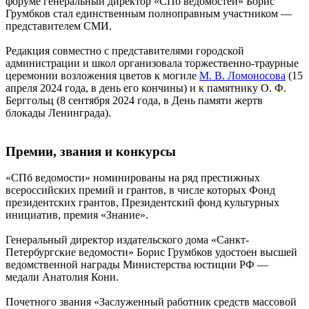
форуме генеральный директор «СПб ведомостей» Борис
Грумбков стал единственным полноправным участником —
представителем СМИ.
Редакция совместно с представителями городской
администрации и школ организовала торжественно-траурные
церемонии возложения цветов к могиле
М. В. Ломоносова
(15
апреля 2024 года, в день его кончины) и к памятнику О. Ф.
Берггольц (8 сентября 2024 года, в День памяти жертв
блокады Ленинграда).
Премии, звания и конкурсы
«СПб ведомости» номинированы на ряд престижных
всероссийских премий и грантов, в числе которых Фонд
президентских грантов, Президентский фонд культурных
инициатив, премия «Знание».
Генеральный директор издательского дома «Санкт-
Петербургские ведомости» Борис Грумбков удостоен высшей
ведомственной награды Министерства юстиции РФ —
медали Анатолия Кони.
Почетного звания «Заслуженный работник средств массовой