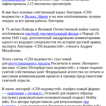
зафиксировала 2,15 миллиона просмотров.
В мае был основан собственный канал Лектория «СПб
ведомости» в
Яндекс.Эфире
и на нем опубликованы лучшие
лекции за все время работы Лектория.
К 75-летию Победы в Великой Отечественной войне газета
опубликовала
цветной документальный фильм
о Параде 24
июня 1945 года, дополненный закадровыми комментариями
одного из ведущих специалистов по истории русской армии,
эксперта Лектория «СПб ведомостей», ученого Андрея
Михайлова.
Успех газеты «СПб ведомости» стал темой
для
индустриального доклада
Роспечати в июне. Интернет-
магазин «Санкт-Петербургских ведомостей», а также издание
газетой собственных книг Федеральное агентство по печати и
массовым коммуникациям привело в пример представителям
газетной отрасли.
В июне лекторий «СПб ведомостей» изобрел новый формат
—
«картинки + подкаст».
Основой для первого образца
послужил развлекательно-познавательный подкаст Hobby
talks. Его авторы предоставили для визуализации
два
выпуска
, а сама кооперация Лектория и подкаста Hobby talks