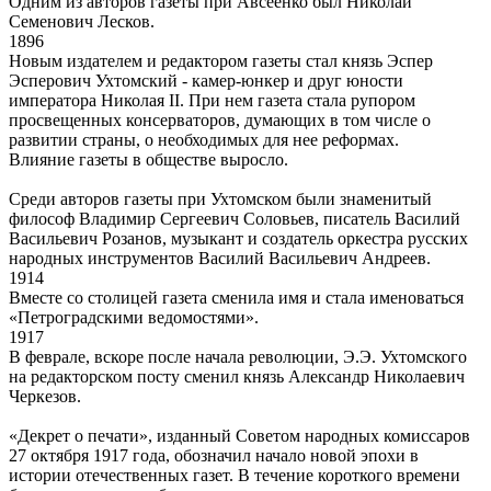
Одним из авторов газеты при Авсеенко был Николай
Семенович Лесков.
1896
Новым издателем и редактором газеты стал князь Эспер
Эсперович Ухтомский - камер-юнкер и друг юности
императора Николая II. При нем газета стала рупором
просвещенных консерваторов, думающих в том числе о
развитии страны, о необходимых для нее реформах.
Влияние газеты в обществе выросло.
Среди авторов газеты при Ухтомском были знаменитый
философ Владимир Сергеевич Соловьев, писатель Василий
Васильевич Розанов, музыкант и создатель оркестра русских
народных инструментов Василий Васильевич Андреев.
1914
Вместе со столицей газета сменила имя и стала именоваться
«Петроградскими ведомостями».
1917
В феврале, вскоре после начала революции, Э.Э. Ухтомского
на редакторском посту сменил князь Александр Николаевич
Черкезов.
«Декрет о печати», изданный Советом народных комиссаров
27 октября 1917 года, обозначил начало новой эпохи в
истории отечественных газет. В течение короткого времени