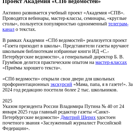
Проект Академия «СПб ведомостей»
Активно развивается учебный проект «Академия «СПВ».
Проводятся вебинары, мастер-классы, семинары, «круглые
столы», пользуется популярностью одноименный
телеграм-
канал
о текстах.
В рамках Академии «СПб ведомостей» реализуется проект
«Газета приходит в школы». Представители газеты вручают
школьным библиотекам избранные книги ИД «С.-
Петербургские ведомости», а генеральный директор Б. В.
Грумбков делится практическим опытом на
мастер-классах
«Приёмы хорошего текста».
«СПб ведомости» открыли свои двери для школьных
профориентационных
экскурсий
«Мама, папа, я в газете!». За
2024 год редакцию посетили более 2 тыс. школьников.
2025
Указом президента России Владимира Путина № 40 от 24
января 2025 года главный редактор газеты «Санкт-
Петербургские ведомости»
Дмитрий Шерих
удостоен
почетного звания «Заслуженный журналист Российской
Федерации».