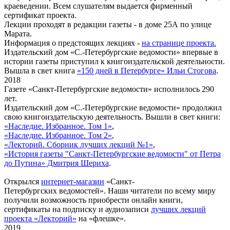
краеведении. Всем слушателям выдается фирменный
сертификат проекта.
Лекции проходят в редакции газеты - в доме 25А по улице
Марата.
Информация о предстоящих лекциях -
на странице проекта.
Издательский дом «С.-Петербургские ведомости» впервые в
истории газеты приступил к книгоиздательской деятельности.
Вышла в свет книга
«150 дней в Петербурге» Ильи Стогова
.
2018
Газете «Санкт-Петербургские ведомости» исполнилось 290
лет.
Издательский дом «С.-Петербургские ведомости» продолжил
свою книгоиздательскую деятельность. Вышли в свет книги:
«Наследие. Избранное. Том 1»
,
«Наследие. Избранное. Том 2»
,
«Лекторий. Сборник лучших лекций №1»
,
«История газеты "Санкт-Петербургские ведомости" от Петра
до Путина» Дмитрия Шериха
.
Открылся
интернет-магазин
«Санкт-
Петербургских ведомостей». Наши читатели по всему миру
получили возможность приобрести онлайн книги,
сертификаты на подписку и аудиозаписи
лучших лекций
проекта «Лекторий»
на «флешке».
2019