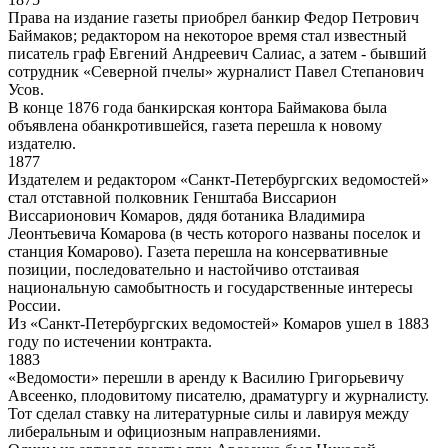
Права на издание газеты приобрел банкир Федор Петрович
Баймаков; редактором на некоторое время стал известный
писатель граф Евгений Андреевич Салиас, а затем - бывший
сотрудник «Северной пчелы» журналист Павел Степанович
Усов.
В конце 1876 года банкирская контора Баймакова была
объявлена обанкротившейся, газета перешла к новому
издателю.
1877
Издателем и редактором «Санкт-Петербургских ведомостей»
стал отставной полковник Генштаба Виссарион
Виссарионович Комаров, дядя ботаника Владимира
Леонтьевича Комарова (в честь которого названы поселок и
станция Комарово). Газета перешла на консервативные
позиции, последовательно и настойчиво отстаивая
национальную самобытность и государственные интересы
России.
Из «Санкт-Петербургских ведомостей» Комаров ушел в 1883
году по истечении контракта.
1883
«Ведомости» перешли в аренду к Василию Григорьевичу
Авсеенко, плодовитому писателю, драматургу и журналисту.
Тот сделал ставку на литературные силы и лавируя между
либеральным и официозным направлениями.