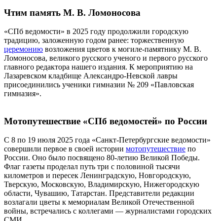
Чтим память М. В. Ломоносова
«СПб ведомости» в 2025 году продолжили городскую
традицию, заложенную годом ранее: торжественную
церемонию
возложения цветов к могиле-памятнику М. В.
Ломоносова, великого русского ученого и первого русского
главного редактора нашего издания. К мероприятию на
Лазаревском кладбище Александро-Невской лавры
присоединились ученики гимназии № 209 «Павловская
гимназия».
Мотопутешествие «СПб ведомостей» по России
С 8 по 19 июля 2025 года «Санкт-Петербургские ведомости»
совершили первое в своей истории
мотопутешествие
по
России. Оно было посвящено 80-летию Великой Победы.
Флаг газеты проделал путь три с половиной тысячи
километров и пересек Ленинградскую, Новгородскую,
Тверскую, Московскую, Владимирскую, Нижегородскую
области, Чувашию, Татарстан. Представители редакции
возлагали цветы к мемориалам Великой Отечественной
войны, встречались с коллегами — журналистами городских
СМИ.