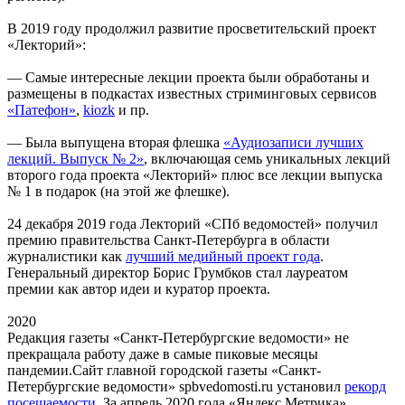
В 2019 году продолжил развитие просветительский проект
«Лекторий»:
— Самые интересные лекции проекта были обработаны и
размещены в подкастах известных стриминговых сервисов
«Патефон»
,
kiozk
и пр.
— Была выпущена вторая флешка
«Аудиозаписи лучших
лекций. Выпуск № 2»
, включающая семь уникальных лекций
второго года проекта «Лекторий» плюс все лекции выпуска
№ 1 в подарок (на этой же флешке).
24 декабря 2019 года Лекторий «СПб ведомостей» получил
премию правительства Санкт-Петербурга в области
журналистики как
лучший медийный проект года
.
Генеральный директор Борис Грумбков стал лауреатом
премии как автор идеи и куратор проекта.
2020
Редакция газеты «Санкт-Петербургские ведомости» не
прекращала работу даже в самые пиковые месяцы
пандемии.Сайт главной городской газеты «Санкт-
Петербургские ведомости» spbvedomosti.ru установил
рекорд
посещаемости
. За апрель 2020 года «Яндекс.Метрика»