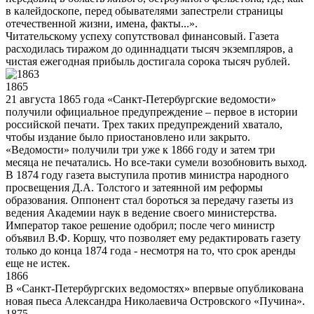
в калейдоскопе, перед обывателями запестрели страницы
отечественной жизни, имена, факты...».
Читательскому успеху сопутствовал финансовый. Газета
расходилась тиражом до одиннадцати тысяч экземпляров, а
чистая ежегодная прибыль достигала сорока тысяч рублей.
1865
21 августа 1865 года «Санкт-Петербургские ведомости»
получили официальное предупреждение – первое в истории
российской печати. Трех таких предупреждений хватало,
чтобы издание было приостановлено или закрыто.
«Ведомости» получили три уже к 1866 году и затем три
месяца не печатались. Но все-таки сумели возобновить выход.
В 1874 году газета выступила против министра народного
просвещения Д.А. Толстого и затеянной им реформы
образования. Оппонент стал бороться за передачу газеты из
ведения Академии наук в ведение своего министерства.
Император такое решение одобрил; после чего министр
объявил В.Ф. Коршу, что позволяет ему редактировать газету
только до конца 1874 года - несмотря на то, что срок аренды
еще не истек.
1866
В «Санкт-Петербургских ведомостях» впервые опубликована
новая пьеса Александра Николаевича Островского «Пучина».
1875