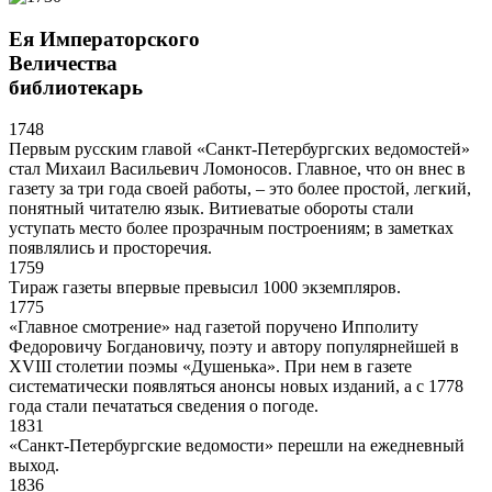
Ея Императорского
Величества
библиотекарь
1748
Первым русским главой «Санкт-Петербургских ведомостей»
стал Михаил Васильевич Ломоносов. Главное, что он внес в
газету за три года своей работы, – это более простой, легкий,
понятный читателю язык. Витиеватые обороты стали
уступать место более прозрачным построениям; в заметках
появлялись и просторечия.
1759
Тираж газеты впервые превысил 1000 экземпляров.
1775
«Главное смотрение» над газетой поручено Ипполиту
Федоровичу Богдановичу, поэту и автору популярнейшей в
XVIII столетии поэмы «Душенька». При нем в газете
систематически появляться анонсы новых изданий, а с 1778
года стали печататься сведения о погоде.
1831
«Санкт-Петербургские ведомости» перешли на ежедневный
выход.
1836