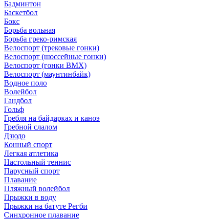
Бадминтон
Баскетбол
Бокс
Борьба вольная
Борьба греко-римская
Велоспорт (трековые гонки)
Велоспорт (шоссейные гонки)
Велоспорт (гонки BMX)
Велоспорт (маунтинбайк)
Водное поло
Волейбол
Гандбол
Гольф
Гребля на байдарках и каноэ
Гребной слалом
Дзюдо
Конный спорт
Легкая атлетика
Настольный теннис
Парусный спорт
Плавание
Пляжный волейбол
Прыжки в воду
Прыжки на батуте Регби
Синхронное плавание