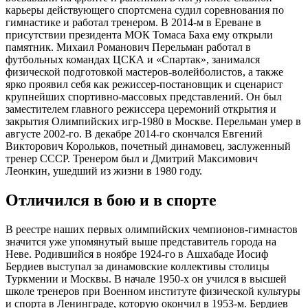
карьеры действующего спортсмена судил соревнования по
гимнастике и работал тренером. В 2014-м в Ереване в
присутствии президента МОК Томаса Баха ему открыли
памятник. Михаил Романович Перельман работал в
футбольных командах ЦСКА и «Спартак», занимался
физической подготовкой мастеров-волейболистов, а также
ярко проявил себя как режиссер-постановщик и сценарист
крупнейших спортивно-массовых представлений. Он был
заместителем главного режиссера церемоний открытия и
закрытия Олимпийских игр-1980 в Москве. Перельман умер в
августе 2002-го. В декабре 2014-го скончался Евгений
Викторович Корольков, почетный динамовец, заслуженный
тренер СССР. Тренером был и Дмитрий Максимович
Леонкин, ушедший из жизни в 1980 году.
Отличился в бою и в спорте
В реестре наших первых олимпийских чемпионов-гимнастов
значится уже упомянутый выше представитель города на
Неве. Родившийся в ноябре 1924-го в Ашхабаде Иосиф
Бердиев выступал за динамовские коллективы столицы
Туркмении и Москвы. В начале 1950-х он учился в высшей
школе тренеров при Военном институте физической культуры
и спорта в Ленинграде, которую окончил в 1953-м. Бердиев