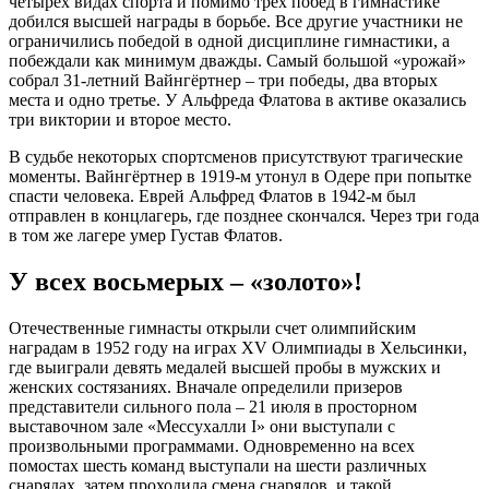
четырех видах спорта и помимо трех побед в гимнастике
добился высшей награды в борьбе. Все другие участники не
ограничились победой в одной дисциплине гимнастики, а
побеждали как минимум дважды. Самый большой «урожай»
собрал 31-летний Вайнгёртнер – три победы, два вторых
места и одно третье. У Альфреда Флатова в активе оказались
три виктории и второе место.
В судьбе некоторых спортсменов присутствуют трагические
моменты. Вайнгёртнер в 1919-м утонул в Одере при попытке
спасти человека. Еврей Альфред Флатов в 1942-м был
отправлен в концлагерь, где позднее скончался. Через три года
в том же лагере умер Густав Флатов.
У всех восьмерых – «золото»!
Отечественные гимнасты открыли счет олимпийским
наградам в 1952 году на играх XV Олимпиады в Хельсинки,
где выиграли девять медалей высшей пробы в мужских и
женских состязаниях. Вначале определили призеров
представители сильного пола – 21 июля в просторном
выставочном зале «Мессухалли I» они выступали с
произвольными программами. Одновременно на всех
помостах шесть команд выступали на шести различных
снарядах, затем проходила смена снарядов, и такой