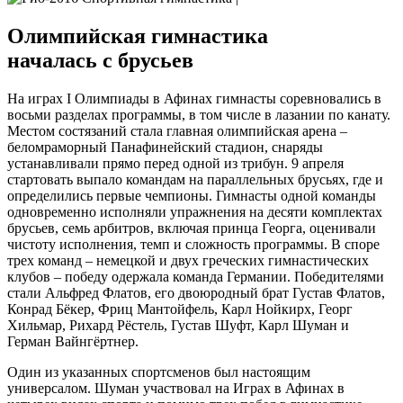
Олимпийская гимнастика
началась с брусьев
На играх I Олимпиады в Афинах гимнасты соревновались в
восьми разделах программы, в том числе в лазании по канату.
Местом состязаний стала главная олимпийская арена –
беломраморный Панафинейский стадион, снаряды
устанавливали прямо перед одной из трибун. 9 апреля
стартовать выпало командам на параллельных брусьях, где и
определились первые чемпионы. Гимнасты одной команды
одновременно исполняли упражнения на десяти комплектах
брусьев, семь арбитров, включая принца Георга, оценивали
чистоту исполнения, темп и сложность программы. В споре
трех команд – немецкой и двух греческих гимнастических
клубов – победу одержала команда Германии. Победителями
стали Альфред Флатов, его двоюродный брат Густав Флатов,
Конрад Бёкер, Фриц Мантойфель, Карл Нойкирх, Георг
Хильмар, Рихард Рёстель, Густав Шуфт, Карл Шуман и
Герман Вайнгёртнер.
Один из указанных спортсменов был настоящим
универсалом. Шуман участвовал на Играх в Афинах в