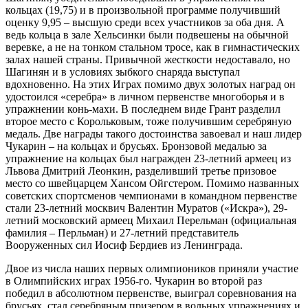
кольцах (19,75) и в произвольной программе получивший
оценку 9,95 – высшую среди всех участников за оба дня. А
ведь кольца в зале Хельсинки были подвешены на обычной
веревке, а не на тонком стальном тросе, как в гимнастических
залах нашей страны. Привычной жесткости недоставало, но
Шагинян и в условиях зыбкого снаряда выступал
вдохновенно. На этих Играх помимо двух золотых наград он
удостоился «серебра» в личном первенстве многоборья и в
упражнении конь-махи. В последнем виде Грант разделил
второе место с Корольковым, тоже получившим серебряную
медаль. Две награды такого достоинства завоевал и наш лидер
Чукарин – на кольцах и брусьях. Бронзовой медалью за
упражнение на кольцах был награжден 23-летний армеец из
Львова Дмитрий Леонкин, разделивший третье призовое
место со швейцарцем Хансом Ойгстером. Помимо названных
советских спортсменов чемпионами в командном первенстве
стали 23-летний москвич Валентин Муратов («Искра»), 29-
летний московский армеец Михаил Перельман (официальная
фамилия – Перльман) и 27-летний представитель
Вооруженных сил Иосиф Бердиев из Ленинграда.
Двое из числа наших первых олимпиоников приняли участие
в Олимпийских играх 1956-го. Чукарин во второй раз
победил в абсолютном первенстве, выиграл соревнования на
брусьях, стал серебряным призером в вольных упражнениях и