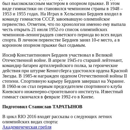
был высококлассным мастером в опорном прыжке. В этом
виде гимнастики он становился чемпионом страны в 1948 –
1953 и 1955 годах. На Играх в Хельсинки Бердиев входил в
команду гимнастов СССР, завоевавшую олимпийское
первенство. Отметим, что по хронологии именно ему выпала
честь открыть 21 июля 1952-го список олимпийских
чемпионов-ленинградцев советского периода во всех видах
спорта. В личном первенстве Бердиев занял 10-е место, а в
коронном опорном прыжке был седьмым.
Иосиф Константинович Бердиев участвовал в Великой
Отечественной войне. В апреле 1945-го старший лейтенант,
командир батареи артиллерийского полка, за героические
действия при штурме Кенигсберга удостоился ордена Красной
Звезды. В 1985-м награжден орденом Отечественной войны II
степени. Спортивную карьеру Бердиев завершал на Украине.
В 1960-м он стал первым председателем спортивного клуба
Киевского инженерно-строительного института. Известный
гимнаст скончался в феврале 1992-го в Киеве.
Подготовил Станислав ТАРАТЫНОВ
В цикл RIO 2016 входят рассказы о следующих летних
олимпийских видах спорта:
Академичеческая гребля