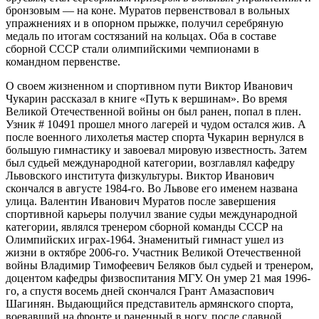
бронзовым — на коне. Муратов первенствовал в вольных
упражнениях и в опорном прыжке, получил серебряную
медаль по итогам состязаний на кольцах. Оба в составе
сборной СССР стали олимпийскими чемпионами в
командном первенстве.
О своем жизненном и спортивном пути Виктор Иванович
Чукарин рассказал в книге «Путь к вершинам». Во время
Великой Отечественной войны он был ранен, попал в плен.
Узник # 10491 прошел много лагерей и чудом остался жив. А
после военного лихолетья мастер спорта Чукарин вернулся в
большую гимнастику и завоевал мировую известность. Затем
был судьей международной категории, возглавлял кафедру
Львовского института физкультуры. Виктор Иванович
скончался в августе 1984-го. Во Львове его именем названа
улица. Валентин Иванович Муратов после завершения
спортивной карьеры получил звание судьи международной
категории, являлся тренером сборной команды СССР на
Олимпийских играх-1964. Знаменитый гимнаст ушел из
жизни в октябре 2006-го. Участник Великой Отечественной
войны Владимир Тимофеевич Беляков был судьей и тренером,
доцентом кафедры физвоспитания МГУ. Он умер 21 мая 1996-
го, а спустя восемь дней скончался Грант Амазаспович
Шагинян. Выдающийся представитель армянского спорта,
воевавший на фронте и раненный в ногу, после славной