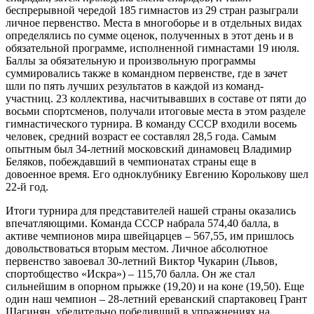
беспрерывной чередой 185 гимнастов из 29 стран разыграли
личное первенство. Места в многоборье и в отдельных видах
определялись по сумме оценок, полученных в этот день и в
обязательной программе, исполненной гимнастами 19 июля.
Баллы за обязательную и произвольную программы
суммировались также в командном первенстве, где в зачет
шли по пять лучших результатов в каждой из команд-
участниц. 23 коллектива, насчитывавших в составе от пяти до
восьми спортсменов, получали итоговые места в этом разделе
гимнастического турнира. В команду СССР входили восемь
человек, средний возраст ее составлял 28,5 года. Самым
опытным был 34-летний московский динамовец Владимир
Беляков, побеждавший в чемпионатах страны еще в
довоенное время. Его одноклубнику Евгению Королькову шел
22-й год.
Итоги турнира для представителей нашей страны оказались
впечатляющими. Команда СССР набрала 574,40 балла, в
активе чемпионов мира швейцарцев – 567,55, им пришлось
довольствоваться вторым местом. Личное абсолютное
первенство завоевал 30-летний Виктор Чукарин (Львов,
спортобщество «Искра») – 115,70 балла. Он же стал
сильнейшим в опорном прыжке (19,20) и на коне (19,50). Еще
один наш чемпион – 28-летний ереванский спартаковец Грант
Шагинян, убедительно победивший в упражнениях на