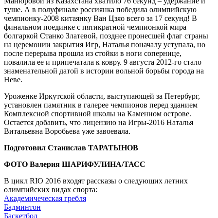
Манюровой из Казахстана хватило 76 секунд – удержание и
туше. А в полуфинале россиянка победила олимпийскую
чемпионку-2008 китаянку Ван Цзяо всего за 17 секунд! В
финальном поединке с пятикратной чемпионкой мира
болгаркой Станко Златевой, позднее пронесшей флаг страны
на церемонии закрытия Игр, Наталья поначалу уступала, но
после перерыва прошла из стойки в ноги сопернице,
повалила ее и припечатала к ковру. 9 августа 2012-го стало
знаменательной датой в истории вольной борьбы города на
Неве.
Уроженке Иркутской области, выступающей за Петербург,
установлен памятник в галерее чемпионов перед зданием
Комплексной спортивной школы на Каменном острове.
Остается добавить, что лицензию на Игры-2016 Наталья
Витальевна Воробьева уже завоевала.
Подготовил Станислав ТАРАТЫНОВ
ФОТО Валерия ШАРИФУЛИНА/ТАСС
В цикл RIO 2016 входят рассказы о следующих летних
олимпийских видах спорта:
Академичеческая гребля
Бадминтон
Баскетбол