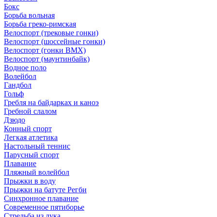
Бокс
Борьба вольная
Борьба греко-римская
Велоспорт (трековые гонки)
Велоспорт (шоссейные гонки)
Велоспорт (гонки BMX)
Велоспорт (маунтинбайк)
Водное поло
Волейбол
Гандбол
Гольф
Гребля на байдарках и каноэ
Гребной слалом
Дзюдо
Конный спорт
Легкая атлетика
Настольный теннис
Парусный спорт
Плавание
Пляжный волейбол
Прыжки в воду
Прыжки на батуте Регби
Синхронное плавание
Современное пятиборье
Стрельба из лука