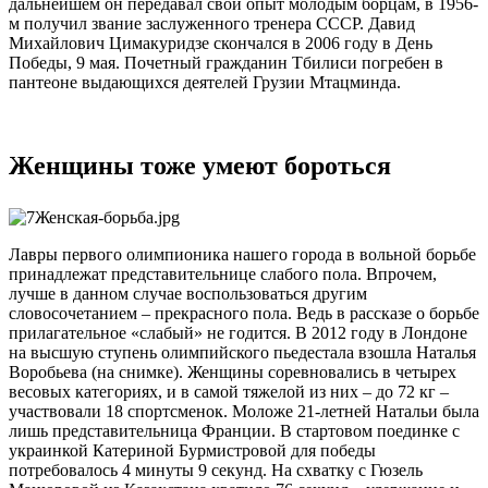
дальнейшем он передавал свой опыт молодым борцам, в 1956-
м получил звание заслуженного тренера СССР. Давид
Михайлович Цимакуридзе скончался в 2006 году в День
Победы, 9 мая. Почетный гражданин Тбилиси погребен в
пантеоне выдающихся деятелей Грузии Мтацминда.
Женщины тоже умеют бороться
Лавры первого олимпионика нашего города в вольной борьбе
принадлежат представительнице слабого пола. Впрочем,
лучше в данном случае воспользоваться другим
словосочетанием – прекрасного пола. Ведь в рассказе о борьбе
прилагательное «слабый» не годится. В 2012 году в Лондоне
на высшую ступень олимпийского пьедестала взошла Наталья
Воробьева (на снимке). Женщины соревновались в четырех
весовых категориях, и в самой тяжелой из них – до 72 кг –
участвовали 18 спортсменок. Моложе 21-летней Натальи была
лишь представительница Франции. В стартовом поединке с
украинкой Катериной Бурмистровой для победы
потребовалось 4 минуты 9 секунд. На схватку с Гюзель