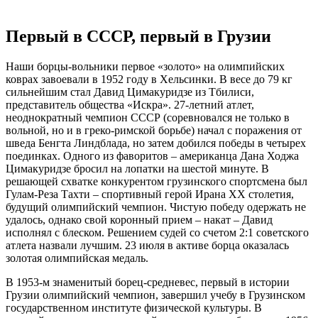
Первый в СССР, первый в Грузии
Наши борцы-вольники первое «золото» на олимпийских
коврах завоевали в 1952 году в Хельсинки. В весе до 79 кг
сильнейшим стал Давид Цимакуридзе из Тбилиси,
представитель общества «Искра». 27-летний атлет,
неоднократный чемпион СССР (соревновался не только в
вольной, но и в греко-римской борьбе) начал с поражения от
шведа Бенгта Линдблада, но затем добился победы в четырех
поединках. Одного из фаворитов – американца Дана Ходжа
Цимакуридзе бросил на лопатки на шестой минуте. В
решающей схватке конкурентом грузинского спортсмена был
Гулам-Реза Тахти – спортивный герой Ирана XX столетия,
будущий олимпийский чемпион. Чистую победу одержать не
удалось, однако свой коронный прием – накат – Давид
исполнял с блеском. Решением судей со счетом 2:1 советского
атлета назвали лучшим. 23 июля в активе борца оказалась
золотая олимпийская медаль.
В 1953-м знаменитый борец-средневес, первый в истории
Грузии олимпийский чемпион, завершил учебу в Грузинском
государственном институте физической культуры. В