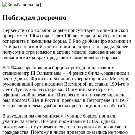
Побеждал досрочно
Первенство по вольной борьбе присутствует в олимпийской
программе с 1904 года. Через 100 лет медали на Играх стали
оспаривать и женщины-борцы. В Рио-де-Жанейро вольники в
25-й раз в олимпийской истории поспорят за награды. Более
полусотни стран имеют в активе медали, завоеванные на
олимпийских коврах представителями вольной борьбы.
В 1904-м соревнования борцов проходили на главном
стадионе игр III Олимпиады – «Фрэнсис Филд», названном в
честь Дэвида Фрэнсиса. Бывший губернатор штата Миссури,
руководивший организацией Всемирной выставки 1904-го в
Сент-Луисе, как раз открывал Олимпийские игры на
официальной церемонии. Интересно, что позднее Фрэнсис
был послом США в России, пребывал в Петрограде и в 1917-
м стал свидетелем судьбоносных революционных событий.
В двухдневном олимпийском турнире борцов приняли
участие 42 атлета. Все они проживали в США, однако
некоторые к тому времени еще не получили американского
гражданства. Поэтому в числе призеров оказались не только