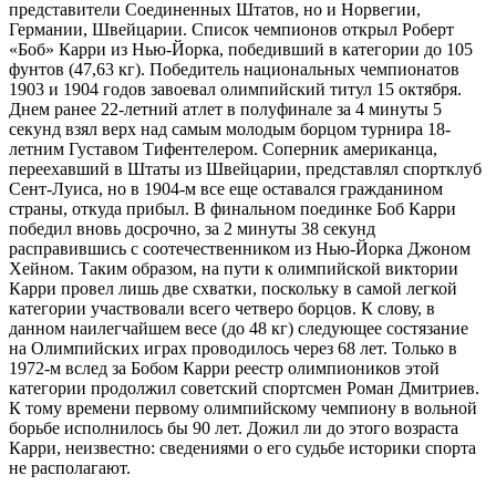
представители Соединенных Штатов, но и Норвегии,
Германии, Швейцарии. Список чемпионов открыл Роберт
«Боб» Карри из Нью-Йорка, победивший в категории до 105
фунтов (47,63 кг). Победитель национальных чемпионатов
1903 и 1904 годов завоевал олимпийский титул 15 октября.
Днем ранее 22-летний атлет в полуфинале за 4 минуты 5
секунд взял верх над самым молодым борцом турнира 18-
летним Густавом Тифентелером. Соперник американца,
переехавший в Штаты из Швейцарии, представлял спортклуб
Сент-Луиса, но в 1904-м все еще оставался гражданином
страны, откуда прибыл. В финальном поединке Боб Карри
победил вновь досрочно, за 2 минуты 38 секунд
расправившись с соотечественником из Нью-Йорка Джоном
Хейном. Таким образом, на пути к олимпийской виктории
Карри провел лишь две схватки, поскольку в самой легкой
категории участвовали всего четверо борцов. К слову, в
данном наилегчайшем весе (до 48 кг) следующее состязание
на Олимпийских играх проводилось через 68 лет. Только в
1972-м вслед за Бобом Карри реестр олимпиоников этой
категории продолжил советский спортсмен Роман Дмитриев.
К тому времени первому олимпийскому чемпиону в вольной
борьбе исполнилось бы 90 лет. Дожил ли до этого возраста
Карри, неизвестно: сведениями о его судьбе историки спорта
не располагают.