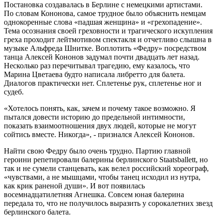
Постановка создавалась в Берлине с немецкими артистами.
По словам Кононова, самое трудное было объяснить немцам
однокоренные слова «падшая женщина» и «грехопадение».
Тема осознания своей греховности и трагического искупления
греха проходит лейтмотивом спектакля и отчетливо слышна в
музыке Альфреда Шнитке. Воплотить «Федру» посредством
танца Алексей Кононов задумал почти двадцать лет назад.
Несколько раз перечитывал трагедию, ему казалось, что
Марина Цветаева будто написала либретто для балета.
Диалогов практически нет. Сплетенье рук, сплетенье ног и
судеб.
«Хотелось понять, как, зачем и почему такое возможно. Я
пытался довести историю до предельной интимности,
показать взаимоотношения двух людей, которые не могут
сойтись вместе. Никогда», - признался Алексей Кононов.
Найти свою Федру было очень трудно. Партию главной
героини репетировали балерины берлинского Staatsballett, но
так и не сумели станцевать, как велел российский хореограф,
«чувствами, а не мышцами, чтобы танец исходил из нутра,
как крик раненой души». И вот появилась
восемнадцатилетняя Агнешка. Совсем юная балерина
передала то, что не получилось выразить у сорокалетних звезд
берлинского балета.