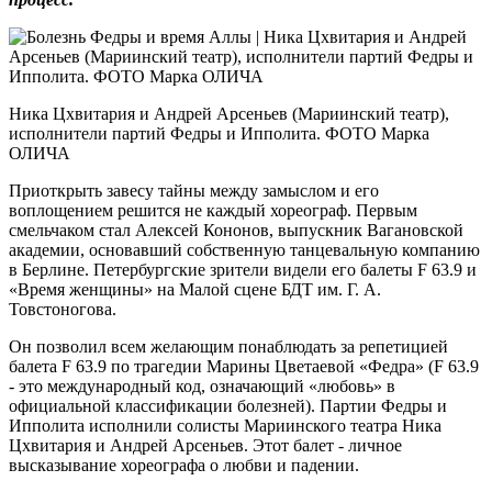
Ника Цхвитария и Андрей Арсеньев (Мариинский театр),
исполнители партий Федры и Ипполита. ФОТО Марка
ОЛИЧА
Приоткрыть завесу тайны между замыслом и его
воплощением решится не каждый хореограф. Первым
смельчаком стал Алексей Кононов, выпускник Вагановской
академии, основавший собственную танцевальную компанию
в Берлине. Петербургские зрители видели его балеты F 63.9 и
«Время женщины» на Малой сцене БДТ им. Г. А.
Товстоногова.
Он позволил всем желающим понаблюдать за репетицией
балета F 63.9 по трагедии Марины Цветаевой «Федра» (F 63.9
- это международный код, означающий «любовь» в
официальной классификации болезней). Партии Федры и
Ипполита исполнили солисты Мариинского театра Ника
Цхвитария и Андрей Арсеньев. Этот балет - личное
высказывание хореографа о любви и падении.