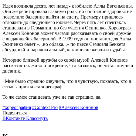
Идея возникла десять лет назад - к юбилею Аллы Евгеньевны.
Она же репетировала главную роль, но состояние здоровья не
позволило балерине выйти на сцену. Премьеру пришлось
отложить до следующего юбилея. Через пять лет спектакль
станцевали в Германии, но без участия Осипенко. Хореограф
Алексей Кононов может часами рассказывать о своей дружбе
с выдающейся балериной. В 1999 году он поставил для Аллы
Осипенко балет «...но облака...» по пьесе Сэмюэля Беккета,
абсурдный и парадоксальный, как многие жизни и судьбы.
Историю близкой дружбы со своей музой Алексей Кононов
рассказал так живо и искренне, что казалось, он читал личный
дневник.
«Мне было страшно озвучить, что я чувствую, показать, кто я
есть», - признался хореограф.
То же самое станцевать уже не так страшно, да.
#хореография
#Context Pro
#Алексей Кононов
Поделиться
ВКонтакте
Класснуть