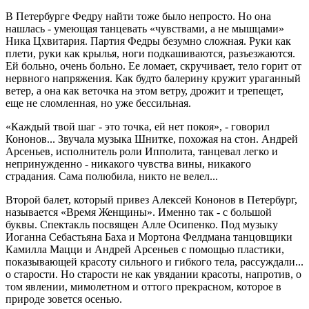
В Петербурге Федру найти тоже было непросто. Но она
нашлась - умеющая танцевать «чувствами, а не мышцами»
Ника Цхвитария. Партия Федры безумно сложная. Руки как
плети, руки как крылья, ноги подкашиваются, разъезжаются.
Ей больно, очень больно. Ее ломает, скручивает, тело горит от
нервного напряжения. Как будто балерину кружит ураганный
ветер, а она как веточка на этом ветру, дрожит и трепещет,
еще не сломленная, но уже бессильная.
«Каждый твой шаг - это точка, ей нет покоя», - говорил
Кононов... Звучала музыка Шнитке, похожая на стон. Андрей
Арсеньев, исполнитель роли Ипполита, танцевал легко и
непринужденно - никакого чувства вины, никакого
страдания. Сама полюбила, никто не велел...
Второй балет, который привез Алексей Кононов в Петербург,
называется «Время Женщины». Именно так - с большой
буквы. Спектакль посвящен Алле Осипенко. Под музыку
Иоганна Себастьяна Баха и Мортона Фелдмана танцовщики
Камилла Мацци и Андрей Арсеньев с помощью пластики,
показывающей красоту сильного и гибкого тела, рассуждали...
о старости. Но старости не как увядании красоты, напротив, о
том явлении, мимолетном и оттого прекрасном, которое в
природе зовется осенью.