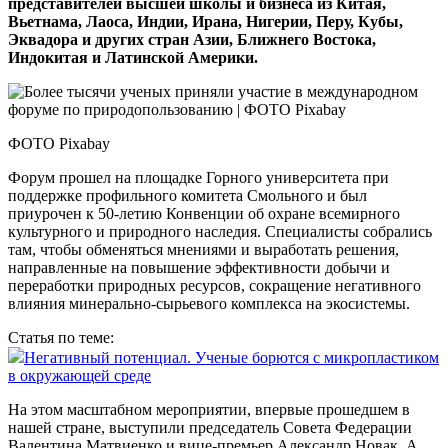
представителей высшей школы и бизнеса из Китая,
Вьетнама, Лаоса, Индии, Ирана, Нигерии, Перу, Кубы,
Эквадора и других стран Азии, Ближнего Востока,
Индокитая и Латинской Америки.
ФОТО Pixabay
Форум прошел на площадке Горного университета при
поддержке профильного комитета Смольного и был
приурочен к 50‑летию Конвенции об охране всемирного
культурного и природного наследия. Специалисты собрались
там, чтобы обменяться мнениями и выработать решения,
направленные на повышение эффективности добычи и
переработки природных ресурсов, сокращение негативного
влияния минерально-сырьевого комплекса на экосистемы.
Статья по теме:
Негативный потенциал. Ученые борются с микропластиком
в окружающей среде
На этом масштабном мероприятии, впервые прошедшем в
нашей стране, выступили председатель Совета Федерации
Валентина Матвиенко и вице-премьер Александр Новак. А