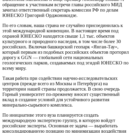
обращение к участникам встречи главы российского МИД
зачитал ответственный секретарь комиссии РФ по делам
ЮНЕСКО Григорий Орджоникидзе.
По его словам, наша страна не случайно присоединилась к
этой международной конвенции. В настоящее время под
охраной ­ЮНЕСКО находится свыше 1,1 тыс. объектов
культурного и природного наследия, в том числе более 30
российских. Включая башкирский геопарк «Янган-Тау»,
который первым из подобных российских объектов проторил
дорогу к GGN — глобальной сети национальных
геологических парков, создаваемых под эгидой ЮНЕСКО по
всему миру.
Такая работа при содействии научно-исследовательских
центров (прежде всего из Москвы и Петербурга) на
территории нашей страны продолжается. В свою очередь
Горный университет по‑прежнему вносит существенный
вклад в создание условий для устойчивого развития
минерально-сырьевого комплекса.
По инициативе этого вуза планируется создать
международную экспертную группу, в которую войдут
российские эксперты. Основная ее задача — выработать
консолидированную позицию по минимизации воздействия