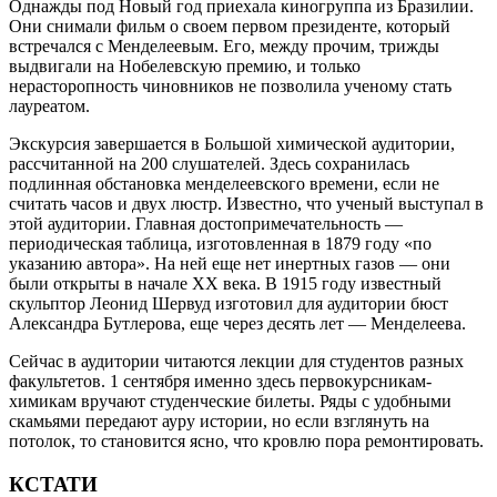
Однажды под Новый год приехала киногруппа из Бразилии.
Они снимали фильм о своем первом президенте, который
встречался с Менделеевым. Его, между прочим, трижды
выдвигали на Нобелевскую премию, и только
нерасторопность чиновников не позволила ученому стать
лауреатом.
Экскурсия завершается в Большой химической аудитории,
рассчитанной на 200 слушателей. Здесь сохранилась
подлинная обстановка менделеевского времени, если не
считать часов и двух люстр. Известно, что ученый выступал в
этой аудитории. Главная достопримечательность —
периодическая таблица, изготовленная в 1879 году «по
указанию автора». На ней еще нет инертных газов — они
были открыты в начале ХХ века. В 1915 году известный
скульптор Леонид Шервуд изготовил для аудитории бюст
Александра Бутлерова, еще через десять лет — Менделеева.
Сейчас в аудитории читаются лекции для студентов разных
факультетов. 1 сентября именно здесь первокурсникам-
химикам вручают студенческие билеты. Ряды с удобными
скамьями передают ауру истории, но если взглянуть на
потолок, то становится ясно, что кровлю пора ремонтировать.
КСТАТИ