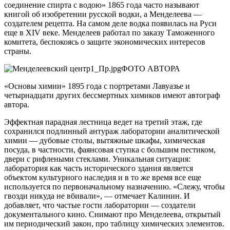
соединение спирта с водою» 1865 года часто называют
книгой об изобретении русской водки, а Менделеева —
создателем рецепта. На самом деле водка появилась на Руси
еще в XIV веке. Менделеев работал по заказу Таможенного
комитета, беспокоясь о защите экономических интересов
страны.
ФОТО АВТОРА
«Основы химии» 1895 года с портретами Лавуазье и
четырнадцати других бессмертных химиков имеют автограф
автора.
Эффектная парадная лестница ведет на третий этаж, где
сохранился подлинный антураж лаборатории аналитической
химии — дубовые столы, вытяжные шкафы, химическая
посуда, в частнос­ти, фаянсовая ступка с большим ­пестиком,
двери с рифлеными стеклами. Уникальная ситуация:
лаборатория как часть исторического здания является
объектом культурного наследия и в то же время все еще
используется по первоначальному назначению. «Слежу, чтобы
гвозди никуда не вбивали», — отмечает Калинин. И
добавляет, что частые гости лаборатории — создатели
документального кино. Снимают про Менделеева, открытый
им периодический закон, про таблицу химических элементов.