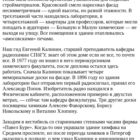
стройматериалов. Красовский смело нарисовал фасад
несимметричным — одной высоты, но разной этажности. В
трехэтажной части находились лаборатории, в
четырехэтажной — квартиры для профессоров, которые могли
попадать в аудитории — Большую и Малую химические — не
выходя на улицу. Все помещения в здании отапливались
«амосовскими» печами.
Наш гид Евгений Калинин, старший преподаватель кафедры
радиохимии СПбГУ, знает об этом доме если не все, то почти
все. В 1977 году он вошел в него первокурсником
химического факультета, после диплома остался здесь
работать. Сначала Калинин показывает четыре
мемориальные ­доски на фасаде. В 1896 году из здания
лаборатории был отправлен первый радиосигнал, принял его
Александр Попов. Изобретатель радио находился в
Физическом кабинете, расположенном примерно в двухстах
метрах, — сейчас там кафедра физкультуры. Три другие доски
посвящены химикам Алексею Фаворскому, Борису
Никольскому и Виталию Хлопину.
Заходим в вестибюль со старинными стенными часами фирмы
«Павел Буре». Когда‑то они украшали здание химфака на
Среднем проспекте, но после переезда химиков в Петергоф
оказались в подвале, о чем узнал Калинин и инициировал их