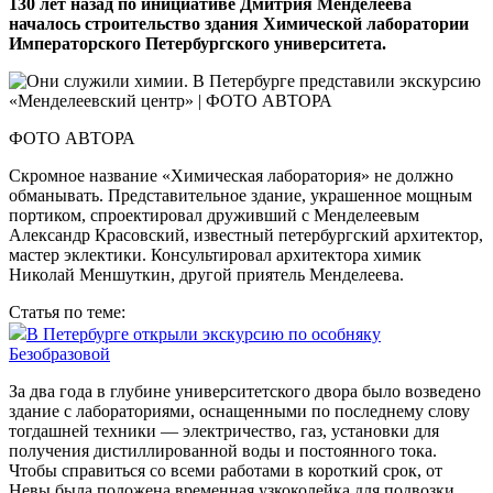
130 лет назад по инициативе Дмитрия Менделеева
началось строительство здания Химической лаборатории
Императорского Петербургского университета.
ФОТО АВТОРА
Скромное название «Химическая лаборатория» не должно
обманывать. Представительное здание, украшенное мощным
портиком, спроектировал друживший с Менделеевым
Александр Красовский, известный петербургский архитектор,
мастер эклектики. Консультировал архитектора химик
Николай Меншуткин, другой приятель Менделеева.
Статья по теме:
В Петербурге открыли экскурсию по особняку
Безобразовой
За два года в глубине университетского двора было возведено
здание с лабораториями, оснащенными по последнему слову
тогдашней техники — электричество, газ, установки для
получения дистиллированной воды и постоянного тока.
Чтобы справиться со всеми работами в короткий срок, от
Невы была положена временная узкоколейка для подвозки