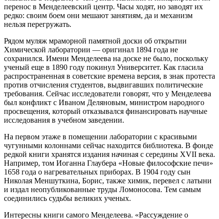
перенос в Менделеевский центр. Часы ходят, но заводят их
редко: своим боем они мешают занятиям, да и механизм
нельзя перегружать.
Рядом муляж мраморной памятной доски об открытии
Химической лаборатории — оригинал 1894 года не
сохранился. Имени Менделеева на доске не было, поскольку
ученый еще в 1890 году покинул Университет. Как гласила
распространенная в советские времена версия, в знак протеста
против отчисления студентов, выдвигавших политические
требования. Сейчас исследователи говорят, что у Менделеева
был конфликт с Иваном Деляновым, министром народного
просвещения, который отказывался финансировать научные
исследования в учебном заведении.
На первом этаже в помещении лаборатории с красивыми
чугунными колоннами сейчас находится библиотека. В фонде
редкой книги хранятся издания начиная с середины XVII века.
Например, том Иоганна Глаубера «Новые философские печи»
1658 года о нагревательных приборах. В 1904 году сын
Николая Меншуткина, Борис, также химик, перевел с латыни
и издал неопубликованные труды Ломоносова. Тем самым
соединились судьбы великих ученых.
Интересны книги самого Менделеева. «Рассуждение о