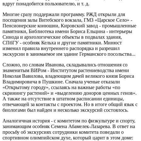
вдруг понадобится пользователю, и т. д.
Многие сразу поддержали программу. РЖД открыли для
посещения залы Витебского вокзала, ГМЗ «Царское Село» -
Пенсионерские конюшни, Кировский завод - промышленные
памятники, Библиотека имени Бориса Ельцина - интерьеры
Синода и археологические объекты в подвалах здания,
СПбГУ - особняк Кельха и другие памятники. Минюст
изменил правила внутреннего распорядка и разрешил
экскурсии в занимаемое им здание Германского посольства...
Сложно, по словам Иванова, складывались отношения со
знаменитым ВИРом - Институтом растениеводства имени
Николая Вавилова, владеющим дачей великого князя Бориса
Владимировича в Пушкине. Сначала ученые отказали
«Открытому городу», ссылаясь на важные работы «по
скринингу растений» и «выделению доноров ценных генов».
А также на отсутствие в штатном расписании единицы,
отвечающей за контакты с проектом. Но в итоге общий язык с
биологами был найден и несколько экскурсий состоялось.
Аналогичная история - с комитетом по физкультуре и спорту,
занимающим особняк Семена Абамелек-Лазарева. В ответ на
просьбу об экскурсиях сотрудники комитета поведали о
спортивном олимпийском духе, который царит в этом доме: