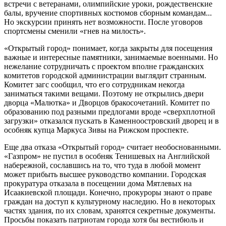
встречи с ветеранами, олимпийские уроки, рождественские
балы, вручение спортивных костюмов сборным командам...
Но экскурсии принять нет возможности. После уговоров
спортсмены сменили «гнев на милость».
«Открытый город» понимает, когда закрыты для посещения
важные и интересные памятники, занимаемые военными. Но
нежелание сотрудничать с проектом вполне гражданских
комитетов городской администрации выглядит странным.
Комитет загс сообщил, что его сотрудникам некогда
заниматься такими вещами. Поэтому не открылись двери
дворца «Малютка» и Дворцов бракосочетаний. Комитет по
образованию под разными предлогами вроде «сверхплотной
загрузки» отказался пускать в Каменноостровский дворец и в
особняк купца Маркуса Зивы на Рижском проспекте.
Еще два отказа «Открытый город» считает необоснованными.
«Газпром» не пустил в особняк Тенишевых на Английской
набережной, сославшись на то, что туда в любой момент
может прибыть высшее руководство компании. Городская
прокуратура отказала в посещении дома Мятлевых на
Исаакиевской площади. Конечно, прокуроры знают о праве
граждан на доступ к культурному наследию. Но в некоторых
частях здания, по их словам, хранятся секретные документы.
Просьбы показать патриотам города хотя бы вестибюль и