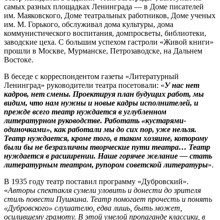
самых разных площадках Ленинграда — в Доме писателей
им. Маяковского, Доме театральных работников, Доме ученых
им. М. Горького, обслуживал дома культуры, дома
коммунистического воспитания, домпросветы, библиотеки,
заводские цеха. С большим успехом гастроли «Живой книги»
прошли в Москве, Мурманске, Петрозаводске, на Дальнем
Востоке.
В беседе с корреспондентом газеты «Литературный
Ленинград» руководители театра посетовали: «
У нас нет
кадров, нет смены. Проектируя план будущих работ, мы
видим, что нам нужны и новые кад­ры исполнителей, и
прежде всего театр нуждается в углубленном
литературном руководстве. Работать «кустарями-
одиночками», как работали мы до сих пор, уже нельзя.
Театр нуждается, кроме того, в таком хозяине, которому
были бы не безразличны творческие пути театра… Театр
нуждается в расширении. Наше горячее желание — стать
литературным театром, рупором советской литературы
».
В 1935 году театр поставил ­программу «Дубровский».
«
Авторы спектакля сумели уловить и донести до зрителя
стиль повести Пушкина. Театр помогает прочесть и понять
«Дубровского» слушателю, едва лишь, быть может,
осилившему грамоту. В этой умелой пропаганде классики, в