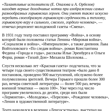
«
Талантливые исполнители (Е. Опалова и А. Орбелов)
находят верные доходчивые нотки при изображении самых
разно­образных горьковских героев. Они умеют также искусно
передать своеобразную горьковскую сердечность и теплоту,
горьковскую веру в сильного, смелого, гордого человека
», —
отмечал рецензент молодежной газеты «Смена».
В 1931 году театр поставил ­программу «Война», в основу
которой были положены статьи Ленина «Мировая война»,
«Социализм и война», «Империализм», а также дневник Льва
Войтоловского «По следам войны», роман Константина
Федина «Города и годы», рассказы Ильи Эренбурга и Ольги
Форш, роман «Тихий Дон» Михаила Шолохова…
Спустя несколько лет «Красная газета» подсчитала, что за
четыре года своего существования театром «было дано 8
постановок, проведено 900 выступлений, обслужено более
полумиллиона зрителей. Вечера Горького прошли более 300
раз, вечера советской литературы — более 500 раз, вечера
военной тематики — около 100». Уже через год число
программ увеличилось до десяти, среди них были
«Лермонтов», «Молодежь», «Перелом», «Рождение человека»,
«Ленин в художественной литературе».
Театр находился в ведении «Ленгосэстрады», выступал на