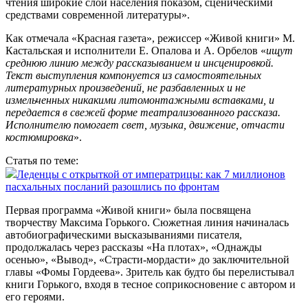
чтения широкие слои населения показом, сценическими
средствами современной литературы».
Как отмечала «Красная газета», режиссер «Живой книги» М.
Кастальская и исполнители Е. Опалова и А. Орбелов «
ищут
среднюю линию между рассказыванием и инсценировкой.
Текст выступления компонуется из самостоятельных
литературных произведений, не разбавленных и не
измельченных никакими литомонтажными вставками, и
передается в свежей форме театрализованного рассказа.
Исполнителю помогает свет, музыка, движение, отчасти
костюмировка
».
Статья по теме:
Леденцы с открыткой от императрицы: как 7 миллионов
пасхальных посланий разошлись по фронтам
Первая программа «Живой книги» была посвящена
творчеству Максима Горького. Сюжетная линия начиналась
автобиографическими высказываниями писателя,
продолжалась через рассказы «На плотах», «Однажды
осенью», «Вывод», «Страсти-мордасти» до заключительной
главы «Фомы Гордеева». Зритель как будто бы перелистывал
книги Горького, входя в тесное соприкосновение с автором и
его героями.