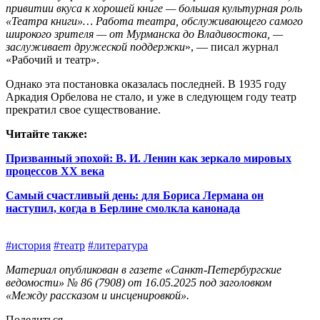
привитии вкуса к хорошей книге — большая культурная роль
«Театра книги»… Работа театра, обслуживающего самого
широкого зрителя — от Мурманска до Владивостока, —
заслуживает дружеской поддержки
», — писал журнал
«Рабочий и театр».
Однако эта постановка оказалась последней. В 1935 году
Аркадия Орбелова не стало, и уже в следующем году театр
прекратил свое существование.
Читайте также:
Призванный эпохой: В. И. Ленин как зеркало мировых
процессов ХХ века
Самый счастливый день: для Бориса Лермана он
наступил, когда в Берлине смолкла канонада
#история
#театр
#литература
Материал опубликован в газете «Санкт-Петербургские
ведомости» № 86 (7908) от 16.05.2025 под заголовком
«Между рассказом и инсценировкой».
Поделиться