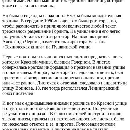
финансами. Нашли машинисток-единомышленниц, которые
тоже согласились помочь.
Но была и еще одна сложность. Нужна была множительная
техника. В середине 1980‑х годов это были ротаторы, но,
чтобы размножить в приличном количестве любой текст,
требовалось разрешение Горлита. На удивление я его легко
получил. Осталось найти ротатор. На помощь пришел
Александр Черник, заместитель директора магазина
«Техническая книга» на Пушкинской улице.
Первые полторы тысячи опрос­ных листов предназначались
жителям Красной улицы, бывшей Галерной. В листах
содержалась краткая информация о прежнем названии улицы
и о настоящем. Вопрос, на который следовало ответить, был
прост: вы за возвращение исторического названия, против
или «все равно». Листочек с ответами следовало направить на
улицу Воинова, 18, где тогда располагался Ленинградский
союз писателей.
И вот мы с единомышленниками прошлись по Красной улице
и опустили в почтовые ящики все листочки. Полученный
результат всех поразил. В Союз писателей поступило около
тысячи писем, причем на некоторых опросных листках было
по несколько ответов и за, и против. Голосовали жители
коммунальных квартир, а листков на всех не хватало.