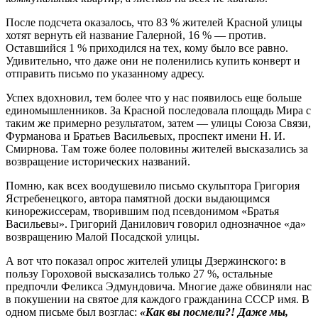
После подсчета оказалось, что 83 % жителей Красной улицы
хотят вернуть ей название Галерной, 16 % — против.
Оставшийся 1 % приходился на тех, кому было все равно.
Удивительно, что даже они не поленились купить конверт и
отправить письмо по указанному адресу.
Успех вдохновил, тем более что у нас появилось еще больше
единомышленников. За Красной последовала площадь Мира с
таким же примерно результатом, затем — улицы Союза Связи,
Фурманова и Братьев Васильевых, проспект имени Н. И.
Смирнова. Там тоже более половины жителей высказались за
возвращение исторических названий.
Помню, как всех воодушевило письмо скульптора Григория
Ястребенецкого, автора памятной доски выдающимся
кинорежиссерам, творившим под псевдонимом «Братья
Васильевы». Григорий Данилович говорил однозначное «да»
возвращению Малой Посадской улицы.
А вот что показал опрос жителей улицы Дзержинского: в
пользу Гороховой высказались только 27 %, остальные
предпочли Феликса Эдмундовича. Многие даже обвиняли нас
в покушении на святое для каждого гражданина СССР имя. В
одном письме был возглас:
«Как вы посмели?! Даже мы,