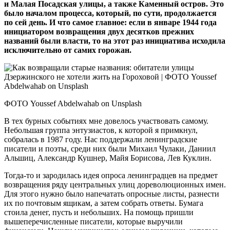
и Малая Посадская улицы, а также Каменный остров. Это
было началом процесса, который, по сути, продолжается
по сей день. И что самое главное: если в январе 1944 года
инициатором возвращения двух десятков прежних
названий были власти, то на этот раз инициатива исходила
исключительно от самих горожан.
ФОТО Youssef Abdelwahab on Unsplash
В тех бурных событиях мне довелось участвовать самому.
Небольшая группа энтузиастов, к которой я примкнул,
собралась в 1987 году. Нас поддержали ленинградские
писатели и поэты, среди них были Михаил Чулаки, Даниил
Альшиц, Александр Кушнер, Майя Борисова, Лев Куклин.
Тогда‑то и зародилась идея опроса ленинградцев на предмет
возвращения ряду центральных улиц дореволюционных имен.
Для этого нужно было напечатать опросные листы, разнести
их по почтовым ящикам, а затем собрать ответы. Бумага
стоила денег, пусть и небольших. На помощь пришли
вышеперечисленные писатели, которые выручили