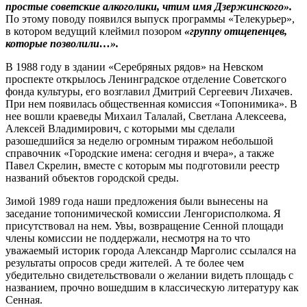
прос­тые советские алкоголики, чтим имя Дзержинского».
По этому поводу появился выпуск программы «Телекурьер»,
в котором ведущий клеймил позором
«группу отщепенцев,
которые позволили…».
В 1988 году в здании «Серебряных рядов» на Невском
проспекте открылось Ленинградское отделение Советского
фонда культуры, его возглавил Дмитрий Сергеевич Лихачев.
При нем появилась общественная комиссия «Топонимика». В
нее вошли краеведы Михаил Талалай, Светлана Алексеева,
Алексей Владимирович, с которыми мы сделали
разошедшийся за неделю огромным тиражом небольшой
справочник «Городские имена: сегодня и вчера», а также
Павел Скрелин, вместе с которым мы подготовили реестр
названий объектов городской среды.
Зимой 1989 года наши предложения были вынесены на
заседание топонимической комиссии Ленгор­исполкома. Я
присутствовал на нем. Увы, возвращение Сенной площади
члены комиссии не поддержали, несмотря на то что
уважаемый историк города Александр Марголис ссылался на
результаты опросов среди жителей. А те более чем
убедительно свидетельствовали о желании видеть площадь с
названием, прочно вошедшим в классическую литературу как
Сенная.