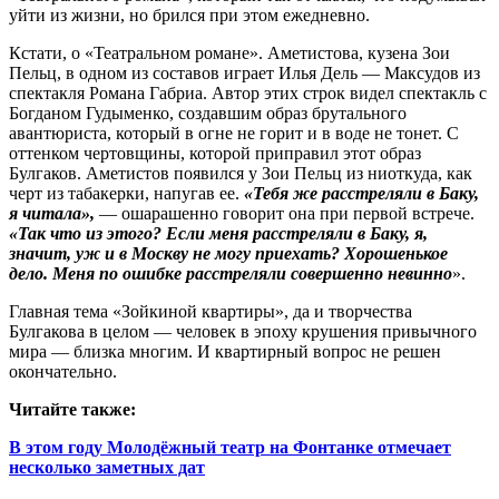
уйти из жизни, но брился при этом ежедневно.
Кстати, о «Театральном романе». Аметистова, кузена Зои
Пельц, в одном из составов играет Илья Дель — Максудов из
спектакля Романа Габриа. Автор этих строк видел спектакль с
Богданом Гудыменко, создавшим образ брутального
авантюриста, который в огне не горит и в воде не тонет. С
оттенком чертовщины, которой приправил этот образ
Булгаков. Аметистов появился у Зои Пельц из ниоткуда, как
черт из табакерки, напугав ее.
«Тебя же расстреляли в Баку,
я читала»,
— ошарашенно говорит она при первой встрече.
«Так что из этого? Если меня расстреляли в Баку, я,
значит, уж и в Москву не могу приехать? Хорошенькое
дело. Меня по ошибке расстреляли совершенно невинно
».
Главная тема «Зойкиной квартиры», да и творчества
Булгакова в целом — человек в эпоху крушения привычного
мира — близка многим. И квартирный вопрос не решен
окончательно.
Читайте также:
В этом году Молодёжный театр на Фонтанке отмечает
несколько заметных дат