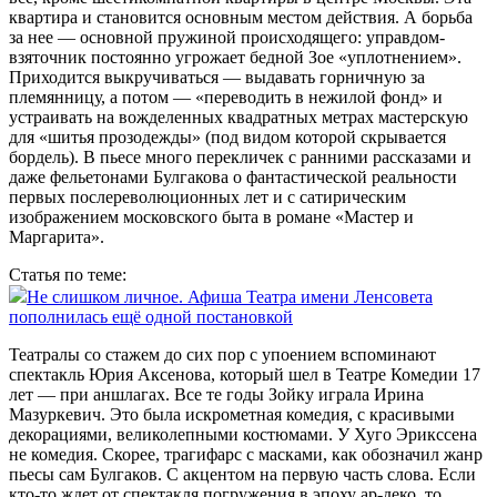
квартира и становится основным местом действия. А борьба
за нее — основной пружиной происходящего: управдом-
взяточник постоянно угрожает бедной Зое «уплотнением».
Приходится выкручиваться — выдавать горничную за
племянницу, а потом — «переводить в нежилой фонд» и
устраивать на вожделенных квадратных метрах мастерскую
для «шитья прозодежды» (под видом которой скрывается
бордель). В пьесе много перекличек с ранними рассказами и
даже фельетонами Булгакова о фантастической реальности
первых послереволюционных лет и с сатирическим
изображением московского быта в романе «Мастер и
Маргарита».
Статья по теме:
Не слишком личное. Афиша Театра имени Ленсовета
пополнилась ещё одной постановкой
Театралы со стажем до сих пор с упоением вспоминают
спектакль Юрия Аксенова, который шел в Театре Комедии 17
лет — при аншлагах. Все те годы Зойку играла Ирина
Мазуркевич. Это была искрометная комедия, с красивыми
декорациями, великолепными костюмами. У Хуго Эрикссена
не комедия. Скорее, трагифарс с масками, как обозначил жанр
пьесы сам Булгаков. С акцентом на первую часть слова. Если
кто‑то ждет от спектакля погружения в эпоху ар-деко, то