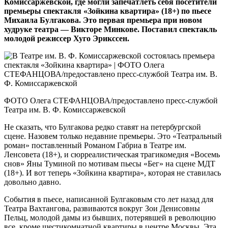
Комиссаржевской, где могли запечатлеть себя посетители
премьеры спектакля «Зойкина квартира» (18+) по пьесе
Михаила Булгакова. Это первая премьера при новом
худруке театра — Викторе Минкове. Поставил спектакль
молодой режиссер Хуго Эрикссен.
ФОТО Олега СТЕФАНЦОВА/предоставлено пресс-службой
Театра им. В. Ф. Комиссаржевской
Не сказать, что Булгакова редко ставят на петербургской
сцене. Назовем только недавние премьеры. Это «Театральный
роман» поставленный Романом Габриа в Театре им.
Ленсовета (18+), и сюрреалистическая трагикомедия «Восемь
снов» Яны Туминой по мотивам пьесы «Бег» на сцене МДТ
(18+). И вот теперь «Зойкина квартира», которая не ставилась
довольно давно.
События в пьесе, написанной Булгаковым сто лет назад для
Театра Вахтангова, развиваются вокруг Зои Денисовны
Пельц, молодой дамы из бывших, потерявшей в революцию
все, кроме шестикомнатной квартиры в центре Москвы. Эта