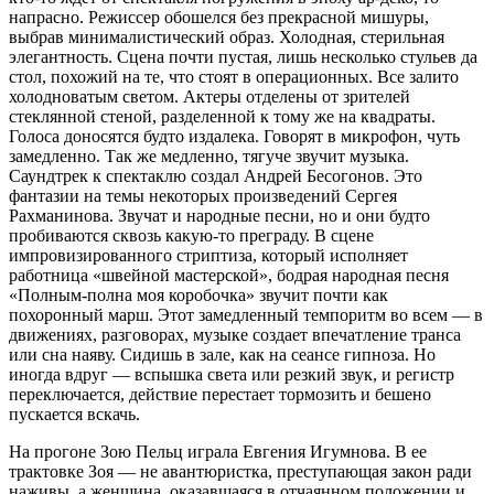
напрасно. Режиссер обошелся без прекрасной мишуры,
выбрав минималистический образ. Холодная, стерильная
элегантность. Сцена почти пустая, лишь несколько стульев да
стол, похожий на те, что стоят в операционных. Все залито
холодноватым светом. Актеры отделены от зрителей
стеклянной стеной, разделенной к тому же на квад­раты.
Голоса доносятся будто издалека. Говорят в микрофон, чуть
замедленно. Так же медленно, тягуче звучит музыка.
Саундтрек к спектаклю создал Андрей Бесогонов. Это
фантазии на темы некоторых произведений Сергея
Рахманинова. Звучат и народные песни, но и они будто
пробиваются сквозь какую‑то преграду. В сцене
импровизированного стриптиза, который исполняет
работница «швейной мастерской», бодрая народная песня
«Полным-полна моя коробочка» звучит почти как
похоронный марш. Этот замедленный темпоритм во всем — в
движениях, разговорах, музыке создает впечатление транса
или сна наяву. Сидишь в зале, как на сеансе гипноза. Но
иногда вдруг — вспышка света или резкий звук, и регистр
переключается, действие перестает тормозить и бешено
пускается вскачь.
На прогоне Зою Пельц играла Евгения Игумнова. В ее
трактовке Зоя — не авантюристка, преступающая закон ради
наживы, а женщина, оказавшаяся в отчаянном положении и