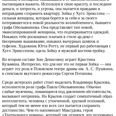
пытающаяся выжить. Используя и свою красоту, и последние
деньги, и хитрость, и угрозы, она пытается правдами и
неправдами сохранить квартиру. Зойка у Хуго Эрикссена —
сильная женщина, которая борется за себя и за своего
потерявшегося в новой реальности возлюбленного, бывшего
графа Обольянинова. Она представляет тип новой,
эмансипированной женщины, что подчеркивается одеждой.
Никаких тебе роскошных платьев в стиле ар-деко с
бисерными вышивками, никаких вычурных шляпок и
туфелек. Художник Ютта Роттэ, не первый раз работающая с
Хуго Эрикссеном, одела Зойку в мужской костюм-тройку.
Во втором составе Зою Денисовну играет Кристина
Кузьмина. Интересно, что для нее это не первая Зойка — она
играет эту роль в Псковском театре драмы им. А. С. Пушкина,
в спектакле якутского режиссера Сергея Потапова.
Среди актерских работ стоит выделить Владимира Крылова,
исполнителя роли графа Павла Обольянинова. Обычно
слабые мужчины, ломающиеся под давлением обстоятельств,
вызывают неприязнь. Но Крылов создает симпатичный образ
интеллигента, человека с утонченной, хрупкой психикой,
который тем не менее изо всех сил пытается сохранить
достоинство. Чем‑то напоминает Максудова, героя
«Театрального романа», который так отчаялся, что подумывал