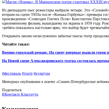
Магия «Нормы». В Мариинском театре стартовал XXXIII му
Из двенадцати пьес режиссеры выбрали четыре. Это «Соловей
вторым на сцене ТЮЗа после «Конька-Горбунка»: премьера сос
произведению «Созвездие Гончих Псов» Константин Паустовск
одноименному фильму, вышедшему на экраны в 1959 году. Рук
«ребята показались настолько ярко, что выбор будет чрезвыча
Открывать заново незаслуженно забытые пьесы театр продолжи
Читайте также:
Военно-городской романс. На сцену впервые вышли герои 
На Новой сцене Александринского театра состоялась премь
#фестиваль
#театр
#культура
Материал опубликован в газете «Санкт-Петербургские ведомос
Поделиться
ВКонтакте
Класснуть