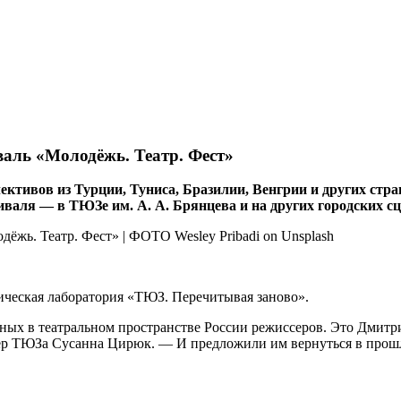
валь «Молодёжь. Театр. Фест»
ллективов из Турции, Туниса, Бразилии, Венгрии и других с
иваля — в ТЮЗе им. А. А. Брянцева и на других городских сц
ческая лаборатория «ТЮЗ. Перечитывая заново».
тных в театральном пространстве России режиссеров. Это Дмит
ер ТЮЗа Сусанна Цирюк. — И предложили им вернуться в прошло