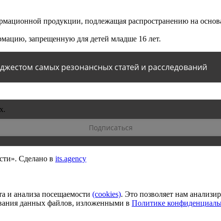
мационной продукции, подлежащая распространению на основа
мацию, запрещенную для детей младше 16 лет.
йджестом самых резонансных статей и расследований
х.
сти».
Сделано в
its.agency
та и анализа посещаемости
(сookies)
. Это позволяет нам анализи
зования данных файлов, изложенными в
Политике конфиденциаль