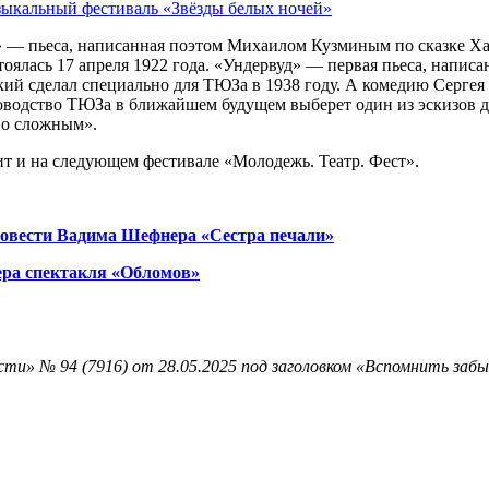
зыкальный фестиваль «Звёзды белых ночей»
» — пьеса, написанная поэтом Михаилом Кузминым по сказке Ха
тоялась 17 апреля 1922 года. «Ундервуд» — первая пьеса, напи
ий сделал специально для ТЮЗа в 1938 году. А комедию Сергея
оводство ТЮЗа в ближайшем будущем выберет один из эскизов д
йно сложным».
т и на следующем фестивале «Молодежь. Театр. Фест».
повести Вадима Шефнера «Сестра печали»
ера спектакля «Обломов»
ти» № 94 (7916) от 28.05.2025 под заголовком «Вспомнить заб