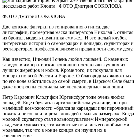
ФОТО Дмитрия СОКОЛОВА
Две конские фигурки из тонированного гипса, две
литографии, посмертная маска императора Николая I, отлитая
из бронзы, модель памятника ему же... И это целый клубок
интересных историй о самодержцах и лошадях, скульпторах и
реставраторах, профессионализме и преданности своему делу.
Как известно, Николай I очень любил лошадей. С казенных
заводов в императорские конюшни поставляли лучших из
лучших жеребцов и кобыл. Кроме того, их покупали для
монарха по всей России и Европе. О благородных животных
по его воле заботились до самой смерти, в Царском Селе были
даже построены специальные «пенсионерные» конюшни.
Петр Карлович Клодт фон Юргенсбург тоже очень любил
лошадей. Еще обучаясь в артиллерийском училище, он при
малейшей возможности «брался за карандаш или перочинный
ножик и рисовал или резал лошадей в малых размерах». Когда
молодой скульптор стал вольнослушателем Императорской
академии художеств, эти животные остались его любимыми
моделями, так что в конце концов он изучил их в
совершенстве.