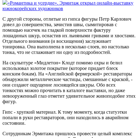
«Романтика и усердие». Эрмитаж открыл онлайн-выставку
южнокорейских художников
С другой стороны, отлитые из гипса фигуры Петр Карлович
довел до совершенства, зачистив швы, сымитировав с
помощью насечек на гладкой поверхности фактуру
лошадиных шкур, оснастив их льняными гривами и хвостами.
Отдельного внимания (и восхищения) заслуживает
тонировка. Она выполнена в несколько слоев, но настолько
тонка, что не сглаживает ни одну из подробностей.
На скульптуре «Мидлетон» Клодт помимо охры и белил
использовал золотое покрытие (которое придает блеск
конским бокам). На «Английской фермерской» реставраторы
обнаружили металлические частицы, смешанные с краской, -
они создают ощущение лоснящейся шкуры. Обо всех
тонкостях можно прочитать в каталоге выставки, но даже
невооруженный глаз отметит удивительное живоподобие этих
фигур.
Гипс - хрупкий материал. К тому моменту, когда статуэтки
попали в руки реставраторов, они находились в аварийном
состоянии.
Сотрудникам Эрмитажа пришлось провести целый комплекс