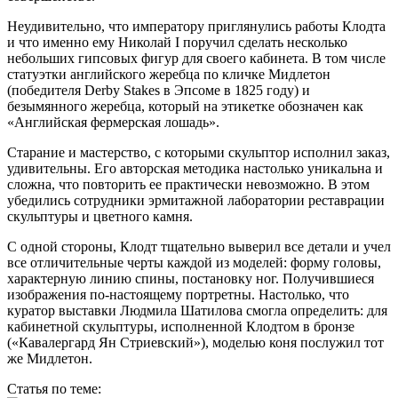
Неудивительно, что императору приглянулись работы Клодта
и что именно ему Николай I поручил сделать несколько
небольших гипсовых фигур для своего кабинета. В том числе
статуэтки английского жеребца по кличке Мидлетон
(победителя Derby Stakes в Эпсоме в 1825 году) и
безымянного жеребца, который на этикетке обозначен как
«Английская фермерская лошадь».
Старание и мастерство, с которыми скульптор исполнил заказ,
удивительны. Его авторская методика настолько уникальна и
сложна, что повторить ее практически невозможно. В этом
убедились сотрудники эрмитажной лаборатории реставрации
скульптуры и цветного камня.
С одной стороны, Клодт тщательно выверил все детали и учел
все отличительные черты каждой из моделей: форму головы,
характерную линию спины, постановку ног. Получившиеся
изображения по-настоящему портретны. Настолько, что
куратор выставки Людмила Шатилова смогла определить: для
кабинетной скульптуры, исполненной Клодтом в бронзе
(«Кавалергард Ян Стриевский»), моделью коня послужил тот
же Мидлетон.
Статья по теме: