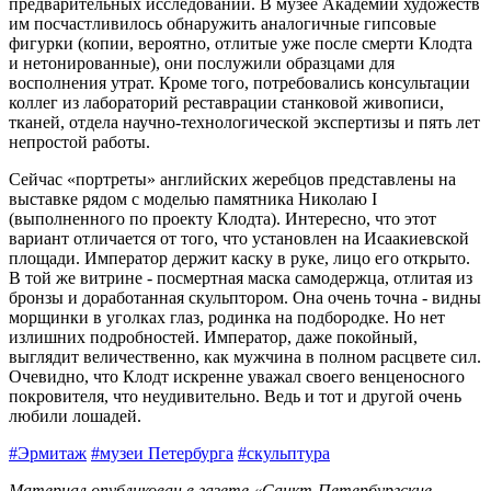
предварительных исследований. В музее Академии художеств
им посчастливилось обнаружить аналогичные гипсовые
фигурки (копии, вероятно, отлитые уже после смерти Клодта
и нетонированные), они послужили образцами для
восполнения утрат. Кроме того, потребовались консультации
коллег из лабораторий реставрации станковой живописи,
тканей, отдела научно-технологической экспертизы и пять лет
непростой работы.
Сейчас «портреты» английских жеребцов представлены на
выставке рядом с моделью памятника Николаю I
(выполненного по проекту Клодта). Интересно, что этот
вариант отличается от того, что установлен на Исаакиевской
площади. Император держит каску в руке, лицо его открыто.
В той же витрине - посмертная маска самодержца, отлитая из
бронзы и доработанная скульптором. Она очень точна - видны
морщинки в уголках глаз, родинка на подбородке. Но нет
излишних подробностей. Император, даже покойный,
выглядит величественно, как мужчина в полном расцвете сил.
Очевидно, что Клодт искренне уважал своего венценосного
покровителя, что неудивительно. Ведь и тот и другой очень
любили лошадей.
#Эрмитаж
#музеи Петербурга
#скульптура
Материал опубликован в газете «Санкт-Петербургские