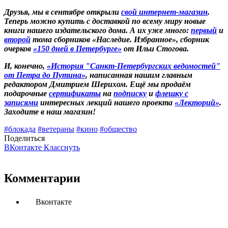
Друзья, мы в сентябре открыли
свой интернет-магазин
.
Теперь можно купить с доставкой по всему миру новые
книги нашего издательского дома. А их уже много:
первый
и
второй
тома сборников «Наследие. Избранное», сборник
очерков
«150 дней в Петербурге»
от Ильи Стогова.
И, конечно,
«История "Санкт-Петербургских ведомостей"
от Петра до Путина»
, написанная нашим главным
редактором Дмитрием Шерихом. Ещё мы продаём
подарочные
сертификаты
на
подписку
и
флешку с
записями
интересных лекций нашего проекта
«Лекторий»
.
Заходите в наш магазин!
#блокада
#ветераны
#кино
#общество
Поделиться
ВКонтакте
Класснуть
Комментарии
Вконтакте