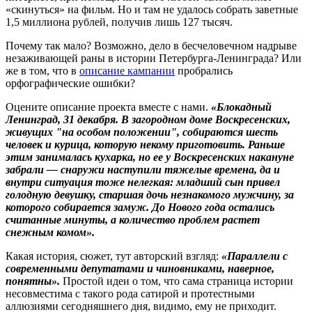
«скинуться» на фильм. Но и там не удалось собрать заветные
1,5 миллиона рублей, получив лишь 127 тысяч.
Почему так мало? Возможно, дело в бесчеловечном надрыве
незаживающей раны в истории Петербурга-Ленинграда? Или
же в том, что в
описание кампании
пробрались
орфографические ошибки?
Оцените описание проекта вместе с нами.
«Блокадный
Ленинград, 31 декабря. В загородном доме Воскресенских,
живущих "на особом положении", собираются шесть
человек и курица, которую некому приготовить. Раньше
этим занималась кухарка, но ее у Воскресенских накануне
забрали — снаружи наступили тяжелые времена, да и
внутри ситуация тоже нелегкая: младший сын привел
голодную девушку, старшая дочь незнакомого мужчину, за
которого собирается замуж. До Нового года остались
считанные минуты, а количество проблем растет
снежным комом».
Какая история, сюжет, тут авторский взгляд:
«Параллели с
современными депутатами и чиновниками, наверное,
понятны».
Простой идеи о том, что сама страница истории
несовместима с такого рода сатирой и протестными
аллюзиями сегодняшнего дня, видимо, ему не приходит.