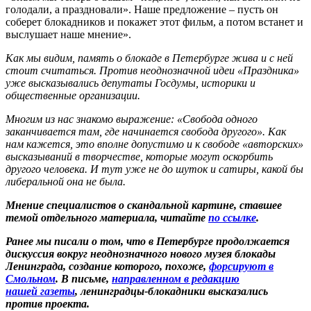
голодали, а праздновали». Наше предложение – пусть он
соберет блокадников и покажет этот фильм, а потом встанет и
выслушает наше мнение».
Как мы видим, память о блокаде в Петербурге жива и с ней
стоит считаться. Против неоднозначной идеи «Праздника»
уже высказывались депутаты Госдумы, историки и
общественные организации.
Многим из нас знакомо выражение: «Свобода одного
заканчивается там, где начинается свобода другого». Как
нам кажется, это вполне допустимо и к свободе «авторских»
высказываний в творчестве, которые могут оскорбить
другого человека. И тут уже не до шуток и сатиры, какой бы
либеральной она не была.
Мнение специалистов о скандальной картине, ставшее
темой отдельного материала, читайте
по ссылке
.
Ранее мы писали о том, что в Петербурге продолжается
дискуссия вокруг неоднозначного нового музея блокады
Ленинграда, создание которого, похоже,
форсируют в
См
ольном
. В письме,
направленном в редакцию
нашей газеты
, ленинградцы-блокадники высказались
против проекта.