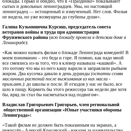
блокады. Горько и обидно, что в «Празднике» показывают
сытых и довольных ленинградцев. Увы, но настоящий
ленинградец — истощенный и измученный. Нет слов. Фильм
не видела, но уже возмущена до глубины души».
Галина Кузьминична Курсиш, председатель совета
ветеранов войны и труда при администрации
Фрунзенского района
(
всю блокаду провела в детском доме в
Ленинграде
):
«Как можно назвать фильм о блокаде Ленинграда комедией! В
моем понимании – это беда и горе. Я помню, как надо мной
все смеялись из-за того, что я клевер называла «кашкой». А
это потому что мы из него кашу варили и заправляли рыбьим
жиром. Два кусочка давали в день дуранды
(остатки семян
масличных растений после выжимания из них масла -
прим.авт.)
: до школы и после. И отходов у нас не было, все
шло в пищу. Кормить бы этого режиссера так недели две хотя
бы, вряд ли стал бы насмехаться над подвигом».
Владислав Григорьевич Григорьев, член региональной
общественной организации «Юные участники
обороны
Ленинграда»:
«Такой фильм не должен быть показанным на экранах, а
режиссёр - Алексей Красовский - наказан за издевательство