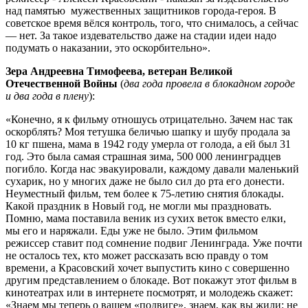
над памятью мужественных защитников города-героя. В
советское время вёлся контроль, того, что снималось, а сейчас
— нет. За такое издевательство даже на стадии идеи надо
подумать о наказании, это оскорбительно».
Зера Андреевна Тимофеева, ветеран Великой
Отечественной Войны
(
два года провела в блокадном городе
и два года в плену
):
«Конечно, я к фильму отношусь отрицательно. Зачем нас так
оскорблять? Моя тетушка беличью шапку и шубу продала за
10 кг пшена, мама в 1942 году умерла от голода, а ей был 31
год. Это была самая страшная зима, 500 000 ленинградцев
погибло. Когда нас эвакуировали, каждому давали маленький
сухарик, но у многих даже не было сил до рта его донести.
Неуместный фильм, тем более к 75-летию снятия блокады.
Какой праздник в Новый год, не могли мы праздновать.
Помню, мама поставила веник из сухих веток вместо елки,
мы его и наряжали. Еды уже не было. Этим фильмом
режиссер ставит под сомнение подвиг Ленинграда. Уже почти
не осталось тех, кто может рассказать всю правду о том
времени, а Красовский хочет выпустить кино с совершенно
другим представлением о блокаде. Вот покажут этот фильм в
кинотеатрах или в интернете посмотрят, и молодежь скажет:
«Знаем мы теперь о вашем «подвиге», знаем, как вы жили: не