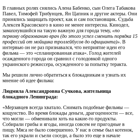
В главных ролях снялись Алена Бабенко, сын Олега Табакова
Павел, Тимофей Трибунцев, Ян Цапник и другие актеры. Они
принялись защищать проект, как и сам постановщик. Судьба
Алексея Красовского в кино не менее интересна. Кинодел,
замахнувшийся на такую важную для города тему,
«по
первому образованию врач (до этого успел сменить порядка 15
профессий от мойщика троллейбусов до официанта)»
. В
интервью он не раз признавался, что неприятие идеи его
фильма — это «спланированная атака». Голод жителей
осажденного города он сравнил с голодовкой одного
украинского режиссера, осужденного за попытку теракта.
Мы решили лично обратиться к блокадникам и узнать их
мнение об идее фильма:
Людмила Александровна Сучкова, жительница
блокадного Ленинграда:
«Мерзавцев всегда хватало. Снимать подобные фильмы —
кощунство. Во время блокады деньги, драгоценности — все,
что могли — обменивали хоть на какие-то продукты.
Собирали грибы и ягоды, иногда совсем не пригодные в
пищу. Мяса не было совершенно. У нас в семье был котенок,
так его украли и съели соседи, а было это еще в начале