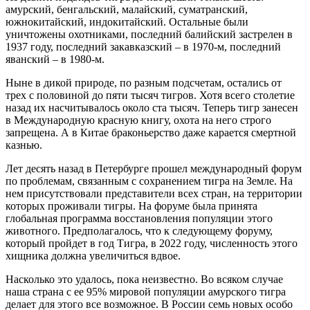
амурский, бенгальский, малайский, суматранский,
южнокитайский, индокитайский. Остальные были
уничтожены охотниками, последний балийский застрелен в
1937 году, последний закавказский – в 1970-м, последний
яванский – в 1980-м.
Ныне в дикой природе, по разным подсчетам, остались от
трех с половиной до пяти тысяч тигров. Хотя всего столетие
назад их насчитывалось около ста тысяч. Теперь тигр занесен
в Международную красную книгу, охота на него строго
запрещена. А в Китае браконьерство даже карается смертной
казнью.
Лет десять назад в Петербурге прошел международный форум
по проблемам, связанным с сохранением тигра на Земле. На
нем присутствовали представители всех стран, на территории
которых проживали тигры. На форуме была принята
глобальная программа восстановления популяции этого
животного. Предполагалось, что к следующему форуму,
который пройдет в год Тигра, в 2022 году, численность этого
хищника должна увеличиться вдвое.
Насколько это удалось, пока неизвестно. Во всяком случае
наша страна с ее 95% мировой популяции амурского тигра
делает для этого все возможное. В России семь новых особо