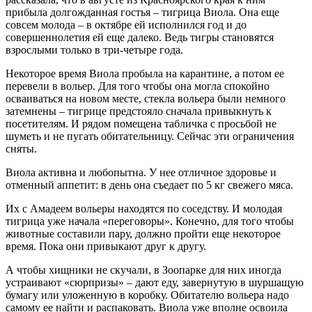
прибыла долгожданная гостья – тигрица Виола. Она еще
совсем молода – в октябре ей исполнился год и до
совершеннолетия ей еще далеко. Ведь тигры становятся
взрослыми только в три-четыре года.
Некоторое время Виола пробыла на карантине, а потом ее
перевели в вольер. Для того чтобы она могла спокойно
осваиваться на новом месте, стекла вольера были немного
затемнены – тигрице предстояло сначала привыкнуть к
посетителям. И рядом помещена табличка с просьбой не
шуметь и не пугать обитательницу. Сейчас эти ограничения
сняты.
Виола активна и любопытна. У нее отличное здоровье и
отменный аппетит: в день она съедает по 5 кг свежего мяса.
Их с Амадеем вольеры находятся по соседству. И молодая
тигрица уже начала «переговоры». Конечно, для того чтобы
животные составили пару, должно пройти еще некоторое
время. Пока они привыкают друг к другу.
А чтобы хищники не скучали, в Зоопарке для них иногда
устраивают «сюрпризы» – дают еду, завернутую в шуршащую
бумагу или уложенную в коробку. Обитателю вольера надо
самому ее найти и распаковать. Виола уже вполне освоила