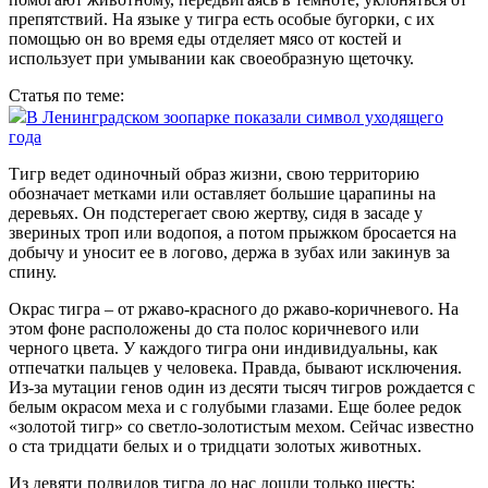
препятствий. На языке у тигра есть особые бугорки, с их
помощью он во время еды отделяет мясо от костей и
использует при умывании как своеобразную щеточку.
Статья по теме:
В Ленинградском зоопарке показали символ уходящего
года
Тигр ведет одиночный образ жизни, свою территорию
обозначает метками или оставляет большие царапины на
деревьях. Он подстерегает свою жертву, сидя в засаде у
звериных троп или водопоя, а потом прыжком бросается на
добычу и уносит ее в логово, держа в зубах или закинув за
спину.
Окрас тигра – от ржаво-красного до ржаво-коричневого. На
этом фоне расположены до ста полос коричневого или
черного цвета. У каждого тигра они индивидуальны, как
отпечатки пальцев у человека. Правда, бывают исключения.
Из-за мутации генов один из десяти тысяч тигров рождается с
белым окрасом меха и с голубыми глазами. Еще более редок
«золотой тигр» со светло-золотистым мехом. Сейчас известно
о ста тридцати белых и о тридцати золотых животных.
Из девяти подвидов тигра до нас дошли только шесть: