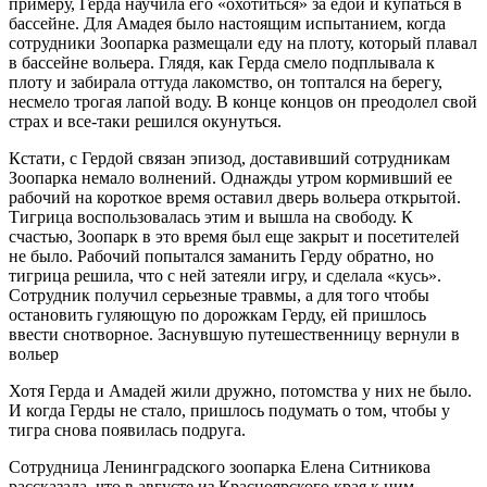
примеру, Герда научила его «охотиться» за едой и купаться в
бассейне. Для Амадея было настоящим испытанием, когда
сотрудники Зоопарка размещали еду на плоту, который плавал
в бассейне вольера. Глядя, как Герда смело подплывала к
плоту и забирала оттуда лакомство, он топтался на берегу,
несмело трогая лапой воду. В конце концов он преодолел свой
страх и все-таки решился окунуться.
Кстати, с Гердой связан эпизод, доставивший сотрудникам
Зоопарка немало волнений. Однажды утром кормивший ее
рабочий на короткое время оставил дверь вольера открытой.
Тигрица воспользовалась этим и вышла на свободу. К
счастью, Зоопарк в это время был еще закрыт и посетителей
не было. Рабочий попытался заманить Герду обратно, но
тигрица решила, что с ней затеяли игру, и сделала «кусь».
Сотрудник получил серьезные травмы, а для того чтобы
остановить гуляющую по дорожкам Герду, ей пришлось
ввести снотворное. Заснувшую путешественницу вернули в
вольер
Хотя Герда и Амадей жили дружно, потомства у них не было.
И когда Герды не стало, пришлось подумать о том, чтобы у
тигра снова появилась подруга.
Сотрудница Ленинградского зоопарка Елена Ситникова
рассказала, что в августе из Красноярского края к ним