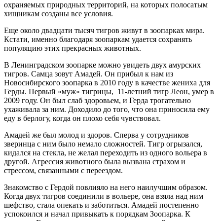
охраняемых природных территорий, на которых полосатым
хищникам созданы все условия.
Еще около двадцати тысяч тигров живут в зоопарках мира.
Кстати, именно благодаря зоопаркам удается сохранять
популяцию этих прекрасных животных.
В Ленинградском зоопарке можно увидеть двух амурских
тигров. Самца зовут Амадей. Он прибыл к нам из
Новосибирского зоопарка в 2010 году в качестве жениха для
Герды. Первый «муж» тигрицы, 11-летний тигр Леон, умер в
2009 году. Он был слаб здоровьем, и Герда трогательно
ухаживала за ним. Доходило до того, что она приносила ему
еду в берлогу, когда он плохо себя чувствовал.
Амадей же был молод и здоров. Сперва у сотрудников
зверинца с ним было немало сложностей. Тигр огрызался,
кидался на стекла, не желал переходить из одного вольера в
другой. Агрессия животного была вызвана страхом и
стрессом, связанными с переездом.
Знакомство с Гердой повлияло на него наилучшим образом.
Когда двух тигров соединили в вольере, она взяла над ним
шефство, стала опекать и заботиться. Амадей постепенно
успокоился и начал привыкать к порядкам Зоопарка. К