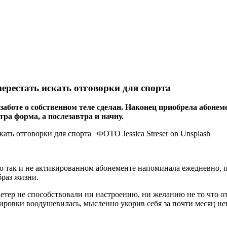
перестать искать отговорки для спорта
аботе о собственном теле сделан. Наконец приобрела абонемен
тра форма, а послезавтра и начну.
о так и не активированном абонементе напоминала ежедневно, п
браз жизни.
етер не способствовали ни настроению, ни желанию не то что от
нировки воодушевилась, мысленно укорив себя за почти месяц н