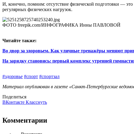
И, конечно, помним: отсутствие физической подготовки — это по
регулярных физических нагрузок.
ФОТО freepik.com/ИНФОГРАФИКА Инны ПАВЛОВОЙ
Читайте также:
Во двор за здоровьем. Как уличные тренажёры меняют пр
На зарядку становись: первый комплекс утренней гимнасти
#здоровье
#спорт
#спортзал
Материал опубликован в газете «Санкт-Петербургские ведомост
Поделиться
ВКонтакте
Класснуть
Комментарии