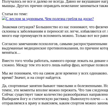
Получалось не все и далеко не всегда. Давно не вкушавшее наг
мышцы. Других причин оправдать нежелание заниматься также 
Статья по теме:
С веслом за здоровьем. Чем полезна гребля на доске?
Знакомая ситуация? Большинство из нас понимают, что физиче
склонны к заболеваниям и переносят их легче, избавляются от
много еще преимуществ вспомнить можно. Только вот все равно
Согласно замечаниям психологов, самыми распространенными я
выдуманные медицинские противопоказания, по причине которых
меняться…
Вместо того чтобы работать, намного проще лежать на диване и
сложно. Между тем это всего лишь набор фраз, которые позвол
Мы же понимаем, что на самом деле времени у всех одинаково. 
время? Значит, и на спорт найдется.
Да, спортивные занятия бывают тяжелыми и болезненными. Но э
темпе, эти моменты вполне можно пережить. Что там следую
Сейчас существует такое количество разнообразных направлен
Выбираем йогу и статическую растяжку. Вывихнуто плечо — ка
отправляемся к врачу и выясняем, каким спортом можно занима