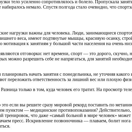
рузки тело усиленно сопротивлялось и болело. Пропускала занятия
набиралось немало. Спустя полгода стало очевидно, что спортз
ские нагрузки важны для человека. Люди, занимающиеся спорто
 лишнего веса, имеют подтянутые мышцы, красивую осанку, стро
 мотивация к занятиям у большой части населения на очень низ
вляются отговорки: нет времени, спорт — это дорого, скучно, 
 можно разрешить себе не напрягаться, для занятий необходима 
 планировать начать занятия с понедельника, не уточняя какого 
яют переложить ответственность за лишний вес или плохую физи
Разница только в том, куда человек его тратит. На просмотр тел
то если вы решите сразу мировой рекорд поставить по метанию 
щим пунктом — медицинские противопоказания? Действительно,
ий тренировок, что даже «самый больной в мире человек» может
чаем пресс. Искривление позвоночника — плаваем, болит нога 
ться.