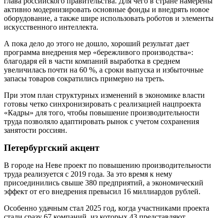
глава российского правительства. Для чего в стране намерены
активно модернизировать основные фонды и внедрять новое
оборудование, а также шире использовать роботов и элементы
искусственного интеллекта.
А пока дело до этого не дошло, хороший результат дает
программа внедрения мер «бережливого производства»:
благодаря ей в части компаний выработка в среднем
увеличилась почти на 60 %, а сроки выпуска и избыточные
запасы товаров сократились примерно на треть.
При этом план структурных изменений в экономике власти
готовы четко синхронизировать с реализацией нацпроекта
«Кад­ры» для того, чтобы повышение производительности
труда позволяло адаптировать рынок с учетом сохранения
занятости россиян.
Петербургский акцент
В городе на Неве проект по повышению производительности
труда реализуется с 2019 года. За это время к нему
присоединились свыше 380 предприятий, а экономический
эффект от его внедрения превысил 16 миллиардов рублей.
Особенно удачным стал 2025 год, когда участниками проекта
стали сразу 67 компаний, из которых 43 представляют