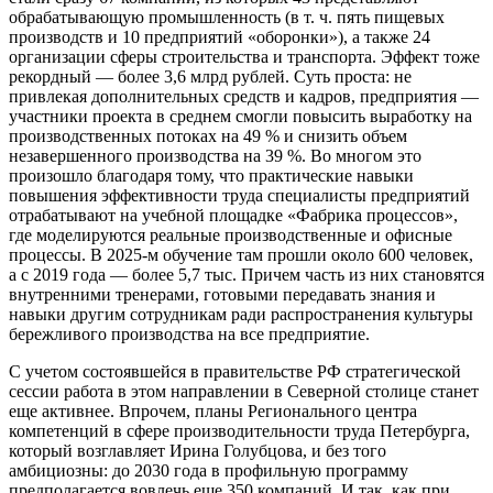
обрабатывающую промышленность (в т. ч. пять пищевых
производств и 10 предприятий «оборонки»), а также 24
организации сферы строительства и транспорта. Эффект тоже
рекордный — более 3,6 млрд рублей. Суть проста: не
привлекая дополнительных средств и кадров, предприятия —
участники проекта в среднем смогли повысить выработку на
производственных потоках на 49 % и снизить объем
незавершенного производства на 39 %. Во многом это
произошло благодаря тому, что практические навыки
повышения эффективности труда специалисты предприятий
отрабатывают на учебной площадке «Фабрика процессов»,
где моделируются реальные производственные и офисные
процессы. В 2025‑м обучение там прошли около 600 человек,
а с 2019 года — более 5,7 тыс. Причем часть из них становятся
внутренними тренерами, готовыми передавать знания и
навыки другим сотрудникам ради распространения культуры
бережливого производства на все предприятие.
С учетом состоявшейся в правительстве РФ стратегической
сессии работа в этом направлении в Северной столице станет
еще активнее. Впрочем, планы Регионального центра
компетенций в сфере производительности труда Петербурга,
который возглавляет Ирина Голубцова, и без того
амбициозны: до 2030 года в профильную программу
предполагается вовлечь еще 350 компаний. И так, как при