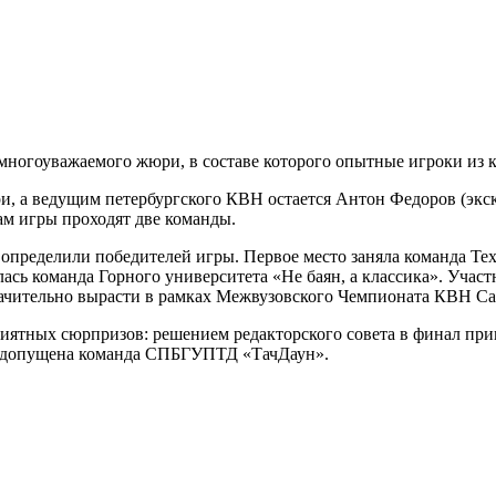
 многоуважаемого жюри, в составе которого опытные игроки из
и, а ведущим петербургского КВН остается Антон Федоров (эк
там игры проходят две команды.
 определили победителей игры. Первое место заняла команда Те
лась команда Горного университета «Не баян, а классика». Уча
начительно вырасти в рамках Межвузовского Чемпионата КВН С
иятных сюрпризов: решением редакторского совета в финал при
ь допущена команда СПБГУПТД «ТачДаун».