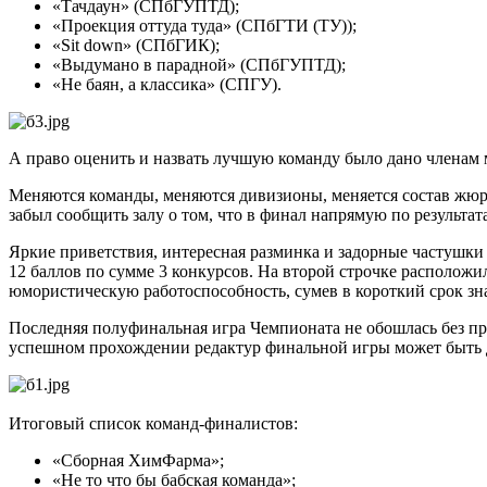
«Тачдаун» (СПбГУПТД);
«Проекция оттуда туда» (СПбГТИ (ТУ));
«Sit down» (СПбГИК);
«Выдумано в парадной» (СПбГУПТД);
«Не баян, а классика» (СПГУ).
А право оценить и назвать лучшую команду было дано членам
Меняются команды, меняются дивизионы, меняется состав жюр
забыл сообщить залу о том, что в финал напрямую по результа
Яркие приветствия, интересная разминка и задорные частушки
12 баллов по сумме 3 конкурсов. На второй строчке расположи
юмористическую работоспособность, сумев в короткий срок з
Последняя полуфинальная игра Чемпионата не обошлась без пр
успешном прохождении редактур финальной игры может быт
Итоговый список команд-финалистов:
«Сборная ХимФарма»;
«Не то что бы бабская команда»;