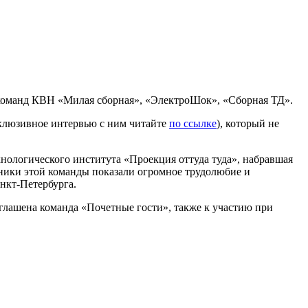
 команд КВН «Милая сборная», «ЭлектроШок», «Сборная ТД».
склюзивное интервью с ним читайте
по ссылке
), который не
хнологического института «Проекция оттуда туда», набравшая
стники этой команды показали огромное трудолюбие и
анкт-Петербурга.
глашена команда «Почетные гости», также к участию при