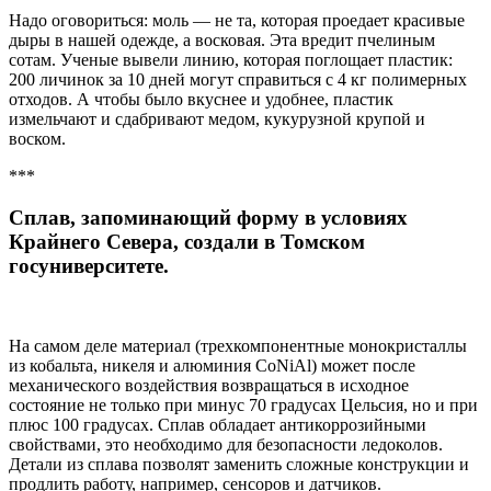
Надо оговориться: моль — не та, которая проедает красивые
дыры в нашей одежде, а восковая. Эта вредит пчелиным
сотам. Ученые вывели линию, которая поглощает пластик:
200 личинок за 10 дней могут справиться с 4 кг полимерных
отходов. А чтобы было вкуснее и удобнее, пластик
измельчают и сдабривают медом, кукурузной крупой и
воском.
***
Сплав, запоминающий форму в условиях
Крайнего Севера, создали в Томском
госуниверситете.
На самом деле материал (трехкомпонентные монокристаллы
из кобальта, никеля и алюминия CoNiAl) может после
механического воздействия возвращаться в исходное
состояние не только при минус 70 градусах Цельсия, но и при
плюс 100 градусах. Сплав обладает антикоррозийными
свойствами, это необходимо для безопасности ледоколов.
Детали из сплава позволят заменить сложные конструкции и
продлить работу, например, сенсоров и датчиков.