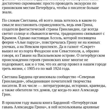
достаточно скромными: просто проводить экскурсии по
гриновским местам Петербурга, чтобы о писателе больше
знали.
По словам Светланы, ей всего лишь хотелось в каком‑то
смысле восстановить справедливость, ведь имя Грина,
создателя фантастической страны Гринландии, где всегда
светит солнце и сбываются мечты, традиционно связывают с
Крымом. Однако настоящая Ассоль, которой посвящена
феерия «Алые паруса», повстречалась Грину не на южных
улочках, а на ­Невском проспекте. Да и галиот «Секрет»
вышел не из порта Феодосии или Севастополя, а, образно
говоря, из Гавани на Васильевском острове. О петербургском
происхождении героев гриновских книг многие не
подозревают, как и о том, что их автор провел в нашем городе
треть жизни, с 1905‑го по май 1924 года.
Светлана Бардина организовала сообщество «Северная
Гринландия», объединившее почитателей творчества
писателя. В их числе — литературоведы, историки, краеведы,
а также обитатели тех домов, где когда‑то жил Александр
Грин.
В прошлом году вышла книга Бардиной «Петербургская
гавань Александра Грина», в ней использованы архивные