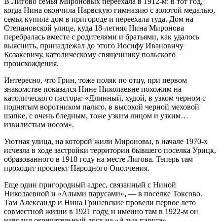
В Лигово семья Мироновых переехала в 1912‑м: в тот год,
когда Нина окончила Нарвскую гимназию с золотой медалью,
семья купила дом в пригороде и переехала туда. Дом на
Степановской улице, куда 18‑летняя Нина Миронова
перебралась вместе с родителями и братьями, как удалось
выяснить, принадлежал до этого Иосифу Ивановичу
Козакевичу, католическому священнику польского
происхождения.
Интересно, что Грин, тоже поляк по отцу, при первом
знакомстве показался Нине Николаевне похожим на
католического пастора: «Длинный, худой, в узком черном с
поднятым воротником пальто, в высокой черной меховой
шапке, с очень бледным, тоже узким лицом и узким…
извилистым носом».
Уютная улица, на которой жили Мироновы, в начале 1970‑х
исчезла в ходе застройки территории бывшего поселка Урицк,
образованного в 1918 году на месте Лигова. Теперь там
проходит проспект Народного Ополчения.
Еще один пригородный адрес, связанный с Ниной
Николаевной и «Алыми парусами», — в поселке Токсово.
Там Александр и Нина Гриневские провели первое лето
совместной жизни в 1921 году, и именно там в 1922‑м он
наводил окончательный лоск на «Алые паруса».