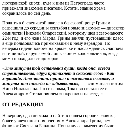
лютеранской кирхи, куда к ним из Петрограда часто
приезжали знакомые писатели. Кстати, здание храма
сохранилось по сей день.
Пожить в бревенчатой школе в березовой роще Гринам
разрешили до середины сентября новые знакомые — директор
семилетки Николай Опаровский, которому шел всего-навсего
22‑й год, и его жена Мария. Грины заняли пустовавший класс,
а еще пользовались примыкавшей к нему верандой. По
вечерам сидели вдвоем на крылечке и наслаждались счастьем
и тишиной, нарушаемой лишь звоном колокольчиков, когда
мимо проходило стадо коров.
«Это минуты той остановки души, когда она, всегда
стремительная, вдруг притихнет и скажет себе: «Как
хорошо!». Это значит, пришло и осозналось счастье, и
минуты эти никогда не забываются»,
— вспоминала потом
Нина Николаевна. По ее словам, Токсово связало ее с
Александром Степановичем «накрепко и навсегда».
ОТ РЕДАКЦИИ
Наверное, едва ли можно найти в нашем городе человека,
более увлеченного творчеством ­Александра Грина, чем
филолог Светлана Бардина. Поначалу ее намерения были