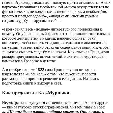
газеты. Арнольди подметил главную притягательность «Алых
парусов»: казавшаяся несбыточной «мечта осуществляется не
фантастически, не волею таинственного рока, а необычайно
просто и правдоподобно», «люди сами, своими руками
создают судьбу — другим и себе!».
«Грэй» занял весь «подвал» литературного приложения к
номеру. Опубликованный фрагмент заканчивался эпизодом, в
котором десятилетний мальчик нарочно обливал руку
кипятком, чтобы понять страдания служанки в аналогичной
ситуации, а затем тайно отдал ей содержимое копилки, чтобы
та смогла сыграть свадьбу с конюхом. Как отмечал Грин, «тип
рыцаря причудливых впечатлений, искателя и чудотворца»
намечался в Грэе уже в детстве.
А в ноябре того же 1922 года Грин получил письмо из
издательства «Френкель» о том, что рукопись повести
рассмотрена и принято решение о ее издании. Началась
подготовка книги к выходу в свет.
Как предсказал Кот-Мурлыка
Несмотря на кажущуюся сказочность сюжета, «Алые паруса»
— книга глубоко автобиографическая. Читаем главу о Грэе:
«…Шкапы были плотно набиты книгами. Они казались