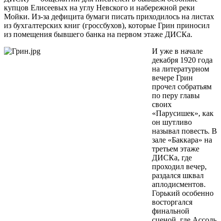
купцов Елисеевых на углу Невского и набережной реки
Мойки. Из-за дефицита бумаги писать приходилось на листах
из бухгалтерских книг (гроссбухов), которые Грин приносил
из помещения бывшего банка на первом этаже ДИСКа.
И уже в начале
декабря 1920 года
на литературном
вечере Грин
прочел собратьям
по перу главы
своих
«Парусишек», как
он шутливо
называл повесть. В
зале «Баккара» на
третьем этаже
ДИСКа, где
проходил вечер,
раздался шквал
аплодисментов.
Горький особенно
восторгался
финальной
сценой, где Ассоль