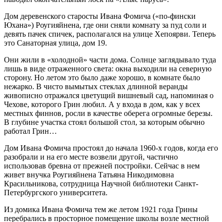
Дом деревенского старосты Ивана Фомича («по‑фински
Юхана») ­Роугияйнена, где они сняли комнату за пуд соли и
девять пачек спичек, располагался на улице Хепоярви. Теперь
это Санаторная улица, дом 19.
Они жили в «холодной» части дома. Солнце заглядывало туда
лишь в виде отраженного света: окна выходили на северную
сторону. Но летом это было даже хорошо, в комнате было
нежарко. В ­чисто вымытых стеклах длинной веранды
живописно отражался цветущий вишневый сад, напоминая о
Чехове, которого Грин любил. А у входа в дом, как у всех
местных финнов, росли в качестве оберега огромные березы.
В глубине участка стоял большой стол, за которым обычно
работал Грин…
Дом Ивана Фомича простоял до начала 1960‑х годов, когда его
разобрали и на его месте возвели другой, частично
использовав бревна от прежней постройки. Сейчас в нем
живет внучка Роугияйнена Татьяна Никодимовна
Красильникова, сотрудница Научной библиотеки Санкт-
Петербургского университета.
Из домика Ивана Фомича тем же летом 1921 года Грины
перебрались в просторное помещение школы возле местной