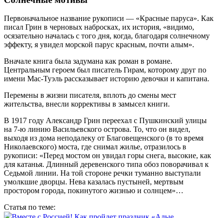
Первоначальное название рукописи — «Красные паруса». Как
писал Грин в черновых набросках, их история, «видимо,
осязательно началась с того дня, когда, благодаря солнечному
эффекту, я увидел морской парус красным, почти алым».
Вначале книга была задумана как роман в романе.
Центральным героем был писатель Гирам, которому друг по
имени Мас-Туэль рассказывает историю девочки и капитана.
Перемены в жизни писателя, вплоть до смены мест
жительства, внесли коррективы в замысел книги.
В 1917 году Александр Грин переехал с Пушкинский улицы
на 7‑ю линию Васильевского острова. То, что он видел,
выходя из дома неподалеку от Благовещенского (в то время
Николаевского) моста, где снимал жилье, отразилось в
рукописи: «Перед мостом он увидал горы снега, высокие, как
для ­катанья. Длинный деревенского типа обоз поворачивал к
Седьмой линии. На той стороне речки туманно выступали
умолкшие дворцы. Нева казалась пустыней, мертвым
простором города, покинутого жизнью и солнцем»…
Статья по теме:
Вместе с Россией! Как пройдет праздник «Алые