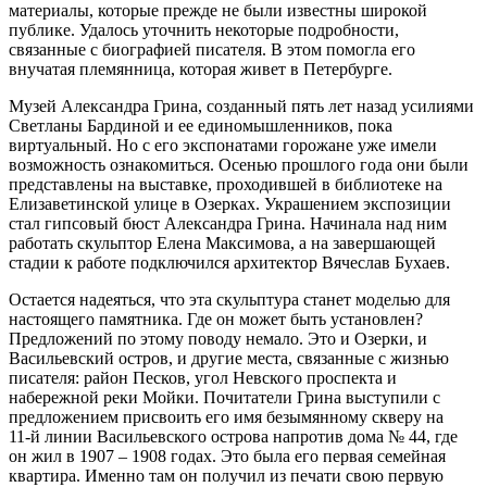
материалы, которые прежде не были известны широкой
публике. Удалось уточнить некоторые подробности,
связанные с биографией писателя. В этом помогла его
внучатая племянница, которая живет в Петербурге.
Музей Александра Грина, созданный пять лет назад усилиями
Светланы Бардиной и ее единомышленников, пока
виртуальный. Но с его экспонатами горожане уже имели
возможность ознакомиться. Осенью прошлого года они были
представлены на выставке, проходившей в библиотеке на
Елизаветинской улице в Озерках. Украшением экспозиции
стал гипсовый бюст Александра Грина. Начинала над ним
работать скульптор Елена Максимова, а на завершающей
стадии к работе подключился архитектор Вячеслав Бухаев.
Остается надеяться, что эта­ скульптура станет моделью для
настоящего памятника. Где он может быть установлен?
Предложений по этому поводу немало. Это и Озерки, и
Васильевский остров, и другие места, связанные с жизнью
писателя: район Песков, угол Невского проспекта и
набережной реки Мойки. Почитатели Грина выступили с
предложением присвоить его имя безымянному скверу на
11‑й линии Васильевского острова напротив дома № 44, где
он жил в 1907 – 1908 годах. Это была его первая семейная
квартира. Именно там он получил из печати свою первую