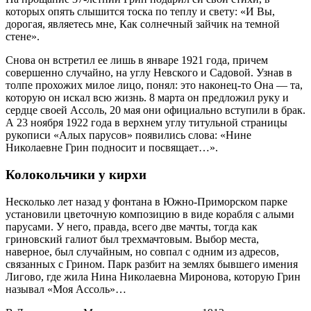
которых опять слышится тоска по теплу и свету: «И Вы,
дорогая, являетесь мне, Как солнечный зайчик на темной
стене».
Снова он встретил ее лишь в январе 1921 года, причем
совершенно случайно, на углу Невского и Садовой. Узнав в
толпе прохожих милое лицо, понял: это наконец‑то Она — та,
которую он искал всю жизнь. 8 марта он предложил руку и
сердце своей Ассоль, 20 мая они официально вступили в брак.
А 23 ноября 1922 года в верхнем углу титульной страницы
рукописи «Алых парусов» появились слова: «Нине
Николаевне Грин подносит и посвящает…».
Колокольчики у кирхи
Несколько лет назад у фонтана в Южно-Приморском парке
установили цветочную композицию в виде корабля с алыми
парусами. У него, правда, всего две мачты, тогда как
гриновский галиот был трехмачтовым. Выбор места,
наверное, был случайным, но совпал с одним из адресов,
связанных с Грином. Парк разбит на землях бывшего имения
Лигово, где жила Нина Николаевна Миронова, которую Грин
называл «Моя Ассоль»…