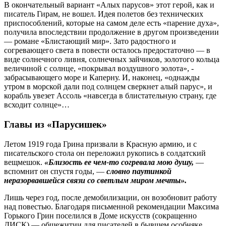
В окончательный вариант «Алых парусов» этот герой, как и
писатель Гирам, не вошел. Идея полетов без технических
приспособлений, которые на самом деле есть «парение духа»,
получила впоследствии продолжение в другом произведении
— романе «Блистающий мир». Зато радостного и
согревающего света в повести осталось предостаточно — в
виде солнечного ливня, солнечных зайчиков, золотого кольца
величиной с солнце, «покрывал воздушного золота», ­
забрасывающего море и Каперну. И, наконец, «однажды
утром в морской дали под солнцем ­сверкнет алый парус», и
корабль увезет Ассоль «навсегда в блистательную страну, где
всходит солнце»…
Главы из «Парусишек»
Летом 1919 года Грина призвали в Красную армию, и с
писательского стола он переложил рукопись в солдатский
вещмешок.
«Близость ее чем‑то согревала мою душу,
—
вспомнит он спустя годы, —
словно паутинкой
неразорвавшейся связи со светлым миром мечты».
Лишь через год, после демобилизации, он возобновит работу
над повестью. Благодаря письменной рекомендации Максима
Горького Грин поселился в Доме искусств (сокращенно
ДИСК) — общежитии для писателей в бывшем особняке