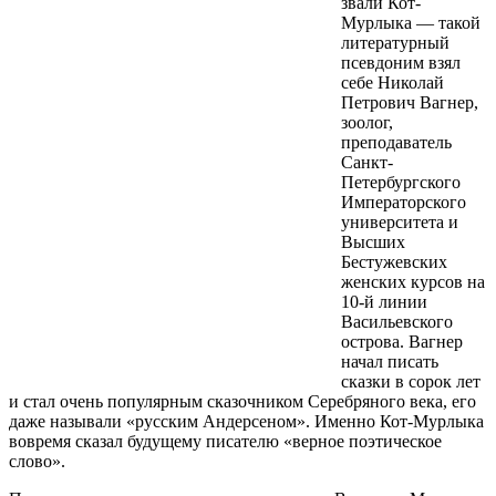
звали Кот-
Мурлыка — такой
литературный
псевдоним взял
себе Николай
Петрович Вагнер,
зоолог,
преподаватель
Санкт-
Петербургского
Императорского
университета и
Высших
Бестужевских
женских курсов на
10‑й линии
Васильевского
острова. Вагнер
начал писать
сказки в сорок лет
и стал очень популярным сказочником Серебряного века, его
даже называли «русским Андерсеном». Именно Кот-Мурлыка
вовремя сказал будущему писателю «верное поэтическое
слово».