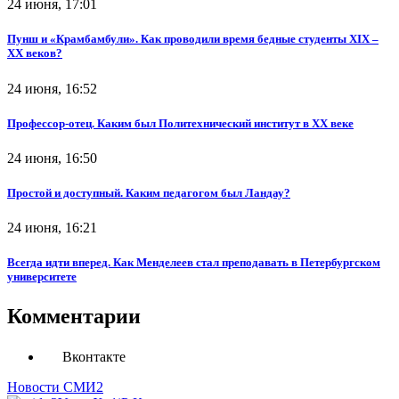
24 июня, 17:01
Пунш и «Крамбамбули». Как проводили время бедные студенты XIX –
XX веков?
24 июня, 16:52
Профессор-отец. Каким был Политехнический институт в XX веке
24 июня, 16:50
Простой и доступный. Каким педагогом был Ландау?
24 июня, 16:21
Всегда идти вперед. Как Менделеев стал преподавать в Петербургском
университете
Комментарии
Вконтакте
Новости СМИ2