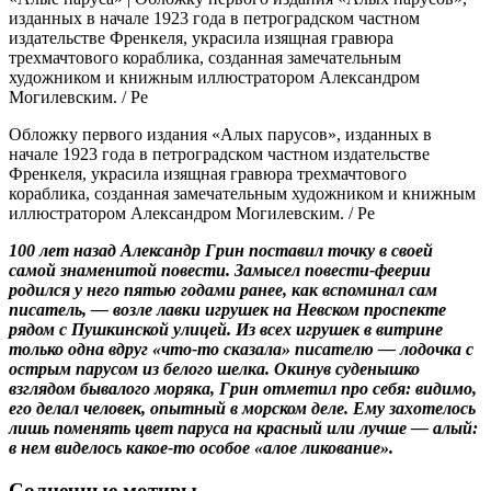
Обложку первого издания «Алых парусов», изданных в
начале 1923 года в петроградском частном издательстве
Френкеля, украсила изящная гравюра трехмачтового
кораблика, созданная замечательным художником и книжным
иллюстратором Александром Могилевским. / Ре
100 лет назад Александр Грин поставил точку в своей
самой знаменитой повести. Замысел повести-феерии
родился у него пятью годами ранее, как вспоминал сам
писатель, — возле лавки игрушек на Невском проспекте
рядом с Пушкинской улицей. Из всех игрушек в витрине
только одна вдруг «что‑то сказала» писателю — лодочка с
острым парусом из белого шелка. Окинув суденышко
взглядом бывалого моряка, Грин отметил про себя: видимо,
его делал человек, опытный в морском деле. Ему захотелось
лишь поменять цвет паруса на красный или лучше — алый:
в нем виделось какое‑то особое «алое ликование».
Солнечные мотивы