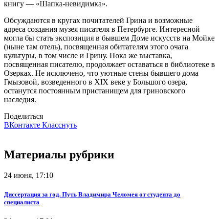
книгу — «Шапка-невидимка».
Обсуждаются в кругах почитателей Грина и возможные
адреса создания музея писателя в Петербурге. Интересной
могла бы стать экспозиция в бывшем Доме искусств на Мойке
(ныне там отель), посвященная обитателям этого очага
культуры, в том числе и Грину. Пока же выставка,
посвященная писателю, продолжает оставаться в библиотеке в
Озерках. Не исключено, что уютные стены бывшего дома
Гмызовой, возведенного в XIX веке у Большого озера,
останутся постоянным пристанищем для гриновского
наследия.
Поделиться
ВКонтакте
Класснуть
Материалы рубрики
24 июня, 17:10
Диссертация за год. Путь Владимира Челомея от студента до
специалиста