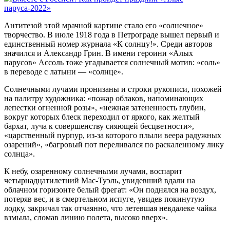
паруса-2022»
Антитезой этой мрачной картине стало его «солнечное»
творчество. В июле 1918 года в Петрограде вышел первый и
единственный номер журнала «К солнцу!». Среди авторов
значился и Александр Грин. В имени героини «Алых
парусов» Ассоль тоже угадывается солнечный мотив: «соль»
в переводе с латыни — «солнце».
Солнечными лучами пронизаны и строки рукописи, похожей
на палитру художника: «пожар облаков, напоминающих
лепестки огненной розы», «нежная затененность глубин,
вокруг которых блеск переходил от яркого, как желтый
бархат, луча к совершенству сияющей бесцветности»,
«царственный пурпур, из‑за которого плыли веера радужных
озарений», «багровый пот переливался по раскаленному лику
солнца».
К небу, озаренному солнечными лучами, воспарит
четырнадцатилетний Мас-Туэль, увидевший вдали на
облачном горизонте белый фрегат: «Он поднялся на воздух,
потеряв вес, и в смертельном испуге, увидев покинутую
лодку, закричал так отчаянно, что летевшая невдалеке чайка
взмыла, сломав линию полета, высоко вверх».