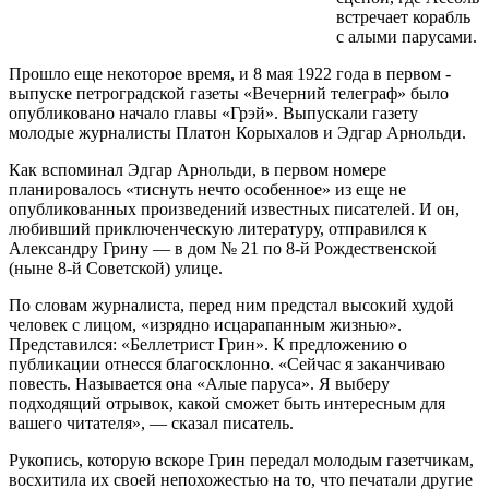
встречает корабль
с алыми парусами.
Прошло еще некоторое время, и 8 мая 1922 года в первом ­
выпуске петроградской газеты «Вечерний телеграф» было
опубликовано начало главы «Грэй». Выпускали газету
молодые журналисты Платон Корыхалов и Эдгар Арнольди.
Как вспоминал Эдгар Арнольди, в первом номере
планировалось «тиснуть нечто особенное» из еще не
опубликованных произведений известных писателей. И он,
любивший приключенческую литературу, отправился к
Александру Грину — в дом № 21 по 8‑й Рождественской
(ныне 8‑й Советской) улице.
По словам журналиста, перед ним предстал высокий худой
человек с лицом, «изрядно исцарапанным жизнью».
Представился: «Беллетрист Грин». К предложению о
публикации отнесся благосклонно. «Сейчас я заканчиваю
повесть. Называется она «Алые паруса». Я выберу
подходящий отрывок, какой сможет быть интересным для
вашего читателя», — сказал писатель.
Рукопись, которую вскоре Грин передал молодым газетчикам,
восхитила их своей непохожестью на то, что печатали другие