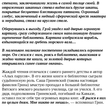
стенами, заключившими жизнь в самой толще своей. В
отражениях шкапных стекол виднелись другие шкапы,
покрытые бесцветно блестящими пятнами. Огромный
глобус, заключенный в медный сферический крест экватора
и меридиана, стоял на круглом столе.
Обернувшись к выходу, Грэй увидел над дверью огромную
картину, сразу содержанием своим наполнившую душное
оцепенение ­библиотеки. Картина изображала корабль,
вздымающийся на гребень морского вала…
В маленьком мальчике постепенно укладывалось огромное
море. Он сжился с ним, роясь в библиотеке, выискивая и
жадно читая те книги, за золотой дверью которых
открывалось синее сияние океана».
Жаждой чтения отличался с самого раннего детства и автор
«Алых парусов». В его жизни книги и библиотеки сыграли
судьбоносную роль. Саша Гриневский (такова настоящая
фамилия Грина) ­зачастую пропадал в большой библиотеке
Вятского земского реального училища, где он учился. А его
дядя, подполковник Гриневский, погибший на Кавказе,
оставил после себя три огромных ящика книг.
«Я рылся в них
по целым дням. Мне никто не мешал»
, — вспоминал Грин.