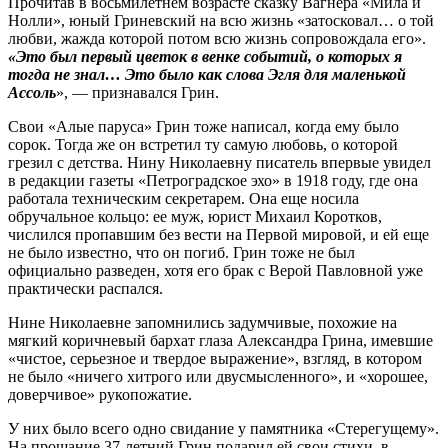
Прочитав в восьмилетнем возрасте сказку Вагнера «Мила и
Нолли», юный Гриневский на всю жизнь «затосковал… о той
любви, жажда которой потом всю жизнь сопровождала его».
«Это был первый цветок в венке событий, о которых я
тогда не знал… Это было как слова Эгля для маленькой
Ассоль
», — признавался Грин.
Свои «Алые паруса» Грин тоже написал, когда ему было
сорок. Тогда же он встретил ту самую любовь, о которой
грезил с детства. Нину Николаевну писатель впервые увидел
в редакции газеты ­«Петроградское эхо» в 1918 году, где она
работала техническим ­секретарем. Она еще носила
обручальное кольцо: ее муж, юрист Михаил Коротков,
числился пропавшим без вести на Первой мировой, и ей еще
не было известно, что он погиб. Грин тоже не был
официально разведен, хотя его брак с Верой Павловной уже
практически распался.
Нине Николаевне запомнились задумчивые, похожие на
мягкий коричневый бархат глаза Александра Грина, имевшие
«чистое, серьезное и твердое выражение», взгляд, в котором
не было «ничего хитрого или двусмысленного», и «хорошее,
доверчивое» рукопожатие.
У них было всего одно свидание у памятника «Стерегущему».
На прощание 37‑летний Грин подарил ей свои стихи, в