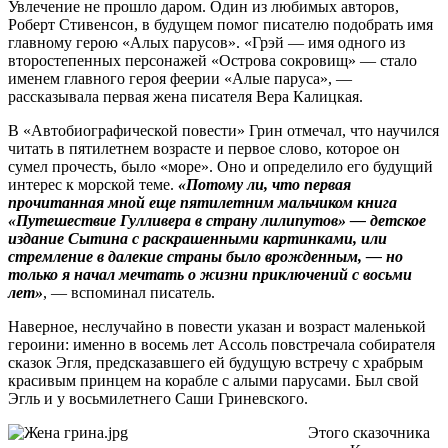
Увлечение не прошло даром. Один из любимых авторов,
Роберт Стивенсон, в будущем помог писателю подобрать имя
главному герою «Алых парусов». «Грэй — имя одного из
второстепенных персонажей «Острова сокровищ» — стало
именем главного героя феерии «Алые паруса», —
рассказывала первая жена писателя Вера Калицкая.
В «Автобиографической повести» Грин отмечал, что научился
читать в пятилетнем возрасте и первое слово, которое он
сумел прочесть, было «море». Оно и определило его будущий
интерес к морской теме.
«Потому ли, что первая
прочитанная мной еще пятилетним мальчиком книга
«Путешествие Гулливера в страну лилипутов» — детское
издание Сытина с раскрашенными картинками, или
стремление в далекие страны было врожденным, — но
только я начал мечтать о жизни приключений с восьми
лет»
, — вспоминал писатель.
Наверное, неслучайно в повести указан и возраст маленькой
героини: именно в восемь лет Ассоль повстречала собирателя
сказок Эгля, предсказавшего ей будущую встречу с храбрым
красивым принцем на корабле с алыми парусами. Был свой
Эгль и у восьмилетнего Саши Гриневского.
Этого сказочника