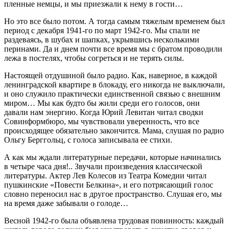
пленные немцы, и мы приезжали к нему в гости…
Но это все было потом. А тогда самым тяжелым временем был
период с декабря 1941‑го по март 1942‑го. Мы спали не
раздеваясь, в шубах и шапках, укрывшись несколькими
перинами. Да и днем почти все время мы с братом проводили
лежа в постелях, чтобы согреться и не терять силы.
Настоящей отдушиной было радио. Как, наверное, в каждой
ленинградской квартире в блокаду, его никогда не выключали,
и оно служило практически единственной связью с внешним
миром… Мы как будто бы жили среди его голосов, они
давали нам энергию. Когда Юрий Левитан читал сводки
Совинформбюро, мы чувствовали уверенность, что все
происходящее обязательно закончится. Мама, слушая по радио
Ольгу Берггольц, с голоса записывала ее стихи.
А как мы ждали литературные передачи, которые начинались
в четыре часа дня!.. Звучали произведения классической
литературы. Актер Лев Колесов из Театра Комедии читал
пушкинские «Повести Белкина», и его потрясающий голос
словно переносил нас в другое пространство. Слушая его, мы
на время даже забывали о голоде…
Весной 1942‑го была объявлена трудовая повинность: каждый