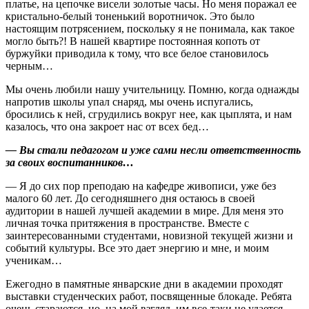
платье, на цепочке висели золотые часы. Но меня поражал ее
кристально-белый тоненький воротничок. Это было
настоящим потрясением, поскольку я не понимала, как такое
могло быть?! В нашей квартире постоянная копоть от
буржуйки приводила к тому, что все белое становилось
черным…
Мы очень любили нашу учительницу. Помню, когда однажды
напротив школы упал снаряд, мы очень испугались,
бросились к ней, сгрудились вокруг нее, как цыплята, и нам
казалось, что она закроет нас от всех бед…
— Вы стали педагогом и уже сами несли ответственность
за своих воспитанников…
— Я до сих пор преподаю на кафедре живописи, уже без
малого 60 лет. До сегодняшнего дня остаюсь в своей
аудитории в нашей лучшей академии в мире. Для меня это
личная точка притяжения в пространстве. Вместе с
заинтересованными студентами, новизной текущей жизни и
событий культуры. Все это дает энергию и мне, и моим
ученикам…
Ежегодно в памятные январские дни в академии проходят
выставки студенческих работ, посвященные блокаде. Ребята
очень стараются, но, на мой взгляд, им все‑таки не удается