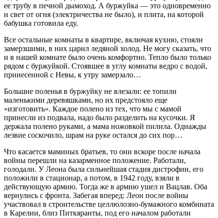
ее трубу в печной дымоход. А буржуйка — это одновременно
и свет от огня (электричества не было), и плита, на которой
бабушка готовила еду.
Все остальные комнаты в квартире, включая кухню, стояли
замерзшими, в них царил ледяной холод. Не могу сказать, что
и в нашей комнате было очень комфортно. Тепло было только
рядом с буржуйкой. Стоявшее в углу комнаты ведро с водой,
принесенной с Невы, к утру замерзало…
Большие поленья в буржуйку не влезали: ее топили
маленькими деревяшками, но их предстояло еще
«изготовить». Каждое полено из тех, что мы с мамой
принесли из подвала, надо было разделить на кусочки. Я
держала полено руками, а мама ножовкой пилила. Однажды
лезвие соскочило, шрам на руке остался до сих пор…
Что касается маминых братьев, то они вскоре после начала
войны перешли на казарменное положение. Работали,
голодали. У Леона была сильнейшая стадия дистрофии, его
положили в стационар, а потом, в 1942 году, взяли в
действующую армию. Тогда же в армию ушел и Вацлав. Оба
вернулись с фронта. Забегая вперед: Леон после войны
участвовал в строительстве целлюлозно-бумажного комбината
в Карелии, близ Питкяранты, под его началом работали