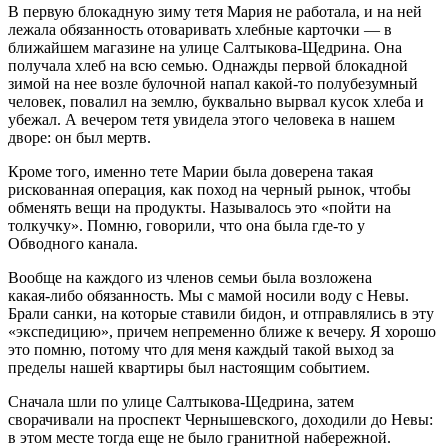
В первую блокадную зиму тетя Мария не работала, и на ней
лежала обязанность отоваривать хлебные карточки — в
ближайшем магазине на улице Салтыкова-Щедрина. Она
получала хлеб на всю семью. Однажды первой блокадной
зимой на нее возле булочной напал какой‑то полубезумный
человек, повалил на землю, буквально вырвал кусок хлеба и
убежал. А вечером тетя увидела этого человека в нашем
дворе: он был мертв.
Кроме того, именно тете Марии была доверена такая
рискованная операция, как поход на черный рынок, чтобы
обменять вещи на продукты. Называлось это «пойти на
толкучку». Помню, говорили, что она была где‑то у
Обводного канала.
Вообще на каждого из членов семьи была возложена
какая‑либо обязанность. Мы с мамой носили воду с Невы.
Брали санки, на которые ставили бидон, и отправлялись в эту
«экспедицию», причем непременно ближе к вечеру. Я хорошо
это помню, потому что для меня каждый такой выход за
пределы нашей квартиры был настоящим событием.
Сначала шли по улице Салтыкова-Щедрина, затем
сворачивали на проспект Чернышевского, доходили до Невы:
в этом месте тогда еще не было гранитной набережной.