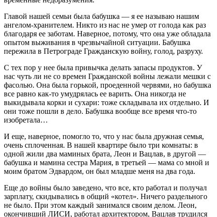
Главой нашей семьи была бабушка — я ее называю нашим
ангелом-хранителем. Никто из нас не умер от голода как раз
благодаря ее заботам. Наверное, потому, что она уже обладала
опытом выживания в чрезвычайной ситуации. Бабушка
пережила в Петрограде Гражданскую войну, голод, разруху.
С тех пор у нее была привычка делать запасы продуктов. У
нас чуть ли не со времен Гражданской войны лежали мешки с
фасолью. Она была горькой, проеденной червями, но бабушка
все равно как‑то умудрялась ее варить. Она никогда не
выкидывала корки и сухари: тоже складывала их отдельно. И
они тоже пошли в дело. Бабушка вообще все время что‑то
изобретала…
И еще, наверное, помогло то, что у нас была дружная семья,
очень сплоченная. В нашей квартире было три комнаты: в
одной жили два маминых брата, Леон и Вацлав, в другой —
бабушка и мамина сестра Мария, в третьей — мама со мной и
моим братом Эдвардом, он был младше меня на два года.
Еще до войны было заведено, что все, кто работал и получал
зарплату, скидывались в общий «котел». Ничего раздельного
не было. При этом каждый занимался своим делом. Леон,
окончивший ЛИСИ, работал архитектором, Вацлав трудился