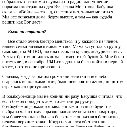
собрались за столом и слушали по радио выступление
наркома иностранных дел Вячеслава Молотова. Бабушка
сказала: «Война — это ад, спасения нет, только молиться…
Мы все остаемся дома, будем вместе, а там — как судьба
решит, как Бог даст».
— Было ли страшно?
— Все стало очень быстро меняться, и у каждого из членов
нашей семьи началась новая жизнь. Мама вступила в группу
самозащиты МПВО, носила песок на крышу, дежурила там…
А мы с братом остались дома — вместе с бабушкой. Мне было
восемь лет, в сентяб­ре 1941‑го я должна была пойти в первый
класс, но этого не произошло.
Сначала, когда за окном грохотали зенитки и все небо
озарялось всполохами огня, было невероятно жутко, но потом
страх как‑то притупился…
В бомбоубежище мы не ходили ни разу. Бабушка считала, что
если бомба попадет в дом, то лестницы рухнут,
бомбоубежище окажется заваленным и из него будет не
выбраться. Поэтому гораздо надежнее остаться в квартире,
тем более что наша была в бельэтаже: он казался безопаснее,
нежели верхние этажи. Когда начинался обстрел или
бомбежка, мы вставали на колени по бокам от бабушки и