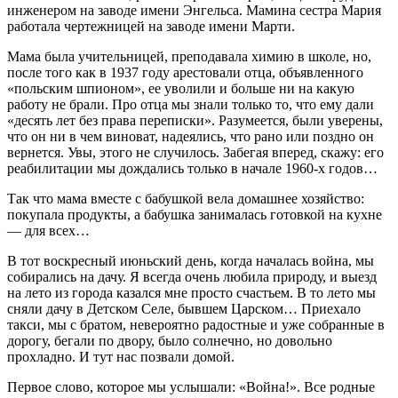
инженером на заводе имени Энгельса. Мамина сестра Мария
работала чертежницей на заводе имени Марти.
Мама была учительницей, преподавала химию в школе, но,
пос­ле того как в 1937 году арестовали отца, объявленного
«польским шпионом», ее уволили и больше ни на какую
работу не брали. Про отца мы знали только то, что ему дали
«десять лет без права переписки». Разумеется, были уверены,
что он ни в чем виноват, надеялись, что рано или поздно он
вернется. Увы, этого не случилось. Забегая вперед, скажу: его
реабилитации мы дождались только в начале 1960‑х годов…
Так что мама вместе с бабушкой вела домашнее хозяйство:
покупала продукты, а бабушка занималась готовкой на кухне
— для всех…
В тот воскресный июньский день, когда началась война, мы
собирались на дачу. Я всегда очень любила природу, и выезд
на лето из города казался мне просто счастьем. В то лето мы
сняли дачу в Детском Селе, бывшем Царском… Приехало
такси, мы с братом, невероятно радостные и уже собранные в
дорогу, бегали по двору, было солнечно, но довольно
прохладно. И тут нас позвали домой.
Первое слово, которое мы услышали: «Война!». Все родные