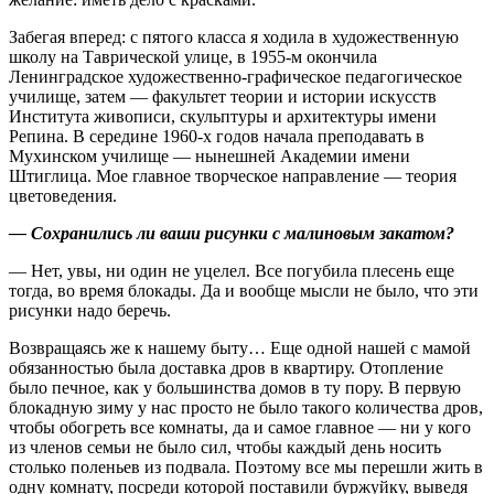
Забегая вперед: с пятого класса я ходила в художественную
школу на Таврической улице, в 1955‑м окончила
Ленинградское художественно-графическое педагогическое
училище, затем — факультет теории и истории искусств
Института живописи, скульптуры и архитектуры имени
Репина. В середине 1960‑х годов начала преподавать в
Мухинском училище — нынешней Академии имени
Штиглица. Мое главное творческое направление — теория
цветоведения.
— Сохранились ли ваши рисунки с малиновым закатом?
— Нет, увы, ни один не уцелел. Все погубила плесень еще
тогда, во время блокады. Да и вообще мысли не было, что эти
рисунки надо беречь.
Возвращаясь же к нашему быту… Еще одной нашей с мамой
обязанностью была доставка дров в квартиру. Отопление
было печное, как у большинства домов в ту пору. В первую
блокадную зиму у нас просто не было такого количества дров,
чтобы обогреть все комнаты, да и самое главное — ни у кого
из членов семьи не было сил, чтобы каждый день носить
столько поленьев из подвала. Поэтому все мы перешли жить в
одну комнату, посреди которой поставили буржуйку, выведя