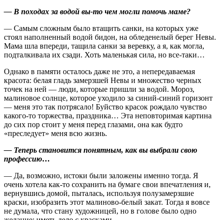
— В походах за водой вы‑то чем могли помочь маме?
— Самым сложным было втащить санки, на которых уже
стоял наполненный водой бидон, на обледенелый берег Невы.
Мама шла впереди, тащила санки за веревку, а я, как могла,
подталкивала их сзади. Хоть маленькая сила, но все‑таки…
Однако в памяти осталось даже не это, а непередаваемая
красота: белая гладь замерзшей Невы и множество черных
точек на ней — люди, которые пришли за водой. Мороз,
малиновое солнце, которое уходило за синий-синий горизонт
— меня это так потрясало! Буйство красок рождало чувство
какого‑то торжества, праздника… Эта неповторимая картина
до сих пор стоит у меня перед глазами, она как будто
«преследует» меня всю жизнь.
— Теперь становится понятным, как вы выбрали свою
профессию…
— Да, возможно, истоки были заложены именно тогда. Я
очень хотела как‑то сохранить на бумаге свои впечатления и,
вернувшись домой, пыталась, используя полузамерзшие
краски, изобразить этот малиново-белый закат. Тогда я вовсе
не думала, что стану художницей, но в голове было одно
желание: иметь дело с красками.