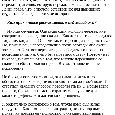
передать трагедию, которую пережили жители осажденного
Ленинграда. Что, впрочем, естественно: для нынешних
студентов блокада — это уже история.
— Вам приходится рассказывать о ней молодежи?
— Иногда случается. Однажды один молодой человек мне
совершенно неожиданно сказал: «Как жалко, что я не родился
тогда же, когда и вы! С вами так интересно разговаривать…».
Но, признаюсь, непосредственно после блокады мне очень
хотелось забыть все пережитое, освободиться от тяжелых
воспоминаний, как будто бы вырваться к свету. Поэтому нет
ничего удивительного в том, что многие пережившие ее
гнали от себя эти мысли прочь. В этом отношении я не
исключение.
Но блокада остается со мной, она научила жить в тех
обстоятельствах, которые возникают помимо твоей воли. И
стараться находить способы преодолевать их… Кроме всего
прочего, блокадная память сохраняется на уровне даже
каких‑то рефлексов и житейских привычек.
Я обязательно беспокоюсь о том, чтобы дома был запас
продуктов. Как и многие ленинградцы, до сих пор имею
привычку доедать еду полностью, буквально вылизывать