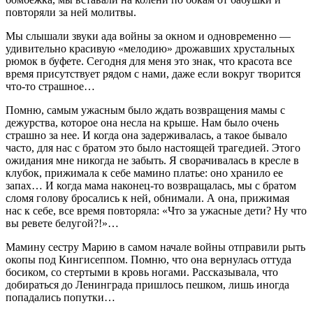
повторяли за ней молитвы.
Мы слышали звуки ада войны за окном и одновременно —
удивительно красивую «мелодию» дрожавших хрустальных
рюмок в буфете. Сегодня для меня это знак, что красота все
время присутствует рядом с нами, даже если вокруг творится
что‑то страшное…
Помню, самым ужасным было ждать возвращения мамы с
дежурства, которое она несла на крыше. Нам было очень
страшно за нее. И когда она задерживалась, а такое бывало
часто, для нас с братом это было настоящей трагедией. Этого
ожидания мне никогда не забыть. Я сворачивалась в кресле в
клубок, прижимала к себе мамино платье: оно хранило ее
запах… И когда мама наконец‑то возвращалась, мы с братом
сломя голову бросались к ней, обнимали. А она, прижимая
нас к себе, все время повторяла: «Что за ужасные дети? Ну что
вы ревете белугой?!»…
Мамину сестру Марию в самом начале войны отправили рыть
окопы под Кингисеппом. Помню, что она вернулась оттуда
босиком, со стертыми в кровь ногами. Рассказывала, что
добираться до Ленинграда пришлось пешком, лишь иногда
попадались попутки…