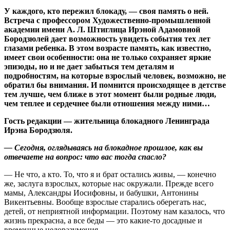
У каждого, кто пережил блокаду, — своя память о ней.
Встреча с профессором Художественно-промышленной
академии имени
А. Л. Штиглица Ирэной Адамовной
Бородзюлей дает возможность увидеть события тех лет
глазами ребенка. В этом возрасте память, как известно,
имеет свои особенности: она не только сохраняет яркие
эпизоды, но и не дает забыться тем деталям и
подробностям, на которые взрослый человек, возможно, не
обратил бы внимания. И помнится происходящее в детстве
тем лучше, чем ближе в этот момент были родные люди,
чем теплее и сердечнее были отношения между ними…
Гость редакции — жительница блокадного Ленинграда
Ирэна Бородзюля.
— Сегодня, оглядываясь на блокадное прошлое, как вы
отвечаете на вопрос: что вас тогда спасло?
— Не что, а кто. То, что я и брат остались живы, — конечно
же, заслуга взрослых, которые нас окружали. Прежде всего
мамы, Александры Иосифовны, и бабушки, Антонины
Викентьевны. Вообще взрослые старались оберегать нас,
детей, от неприятной информации. Поэтому нам казалось, что
жизнь прекрасна, а все беды — это какие‑то досадные и
временные недоразумения.