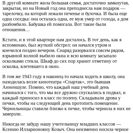
В другой комнате жила большая семья, достаточно замкнутая,
закрытая, но на Новый год она преподнесла нам подарок —
тарелочку, на которой лежали печенье и булочка. И была еще
одна соседка: она осталась одна, ее муж умер от голода, а дом
разбомбило. Бабушка ей помогала. Вот такие были
отношения…
Кстати, и в этой квартире нам досталось. В тот день, как я
вспоминаю, был жуткий обстрел: он начался утром и
кончился поздно вечером. Снаряд разорвался совсем рядом,
взрывной волной выбило окна и всю комнату засыпало
осколками стекла. Шкаф до сих пор хранит отметину от
осколка, влетевшего в окно.
В том же 1943 году я наконец‑то начала ходить в школу, она
находилась возле кинотеатра «Спартак», это бывшая
Анненшуле. Помню, что каждый наш учебный день
начинался с того, что мы все дружно спускались в подвал, и
каждый приносил в класс по полену. Складывали дрова у
печки, чтобы на следующий день протопить помещение.
Чернильницы ставили близко к печке, чтобы чернила в них не
замерзли.
Никогда не забуду нашу учительницу младших классов —
Ксению Илларионовну Козыч. Она неизменно носила черное