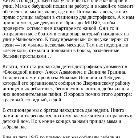
житель города должен был участ­вовать в очистке дворов и
улиц. Мама с бабушкой пошли на работу, и в какой‑то момент
обе исчезли, мы не знали, где они. Потом оказалось, что их
прямо с улицы забрали в стационар для дистрофиков. А к нам
пришли молодые девушки из бригады МПВО, чтобы
проверить: остался ли в квартире кто живой. Они‑то и
отправили нас с братом в стационар, который находился на
улице Чайковского. К тому времени мы были уже черны от
грязи — не мылись несколько месяцев. Там нас подстригли
«лесенкой», отмыли и положили в боксы, разделенные
белыми простынями…
Кстати, этот стационар для детей-дистрофиков упомянут в
«Блокадной книге» Алеся Адамовича и Даниила Гранина.
Говорится там и про врача Николая Ивановича Лебедева,
который его организовал: собирал по Дзержинскому району
истощенных ребятишек, бесконечно хлопотал, добывал для
них дополнительные пайки. Я хорошо помню этого доктора:
красивый, солидный, седой…
В стационаре мы с братом находились две недели. Никто
нами не интересовался, поэтому нас уже хотели отправлять в
детский дом. Но в конце концов за нами пришла мама и
забрала нас.
Еще из лета 1942‑го помню, как мы собирали лебеду на