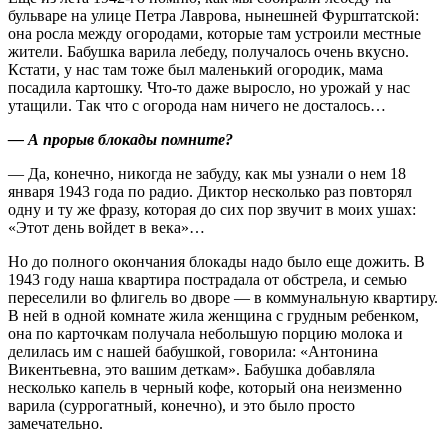
бульваре на улице Петра Лаврова, нынешней Фурштатской:
она росла между огородами, которые там устроили местные
жители. Бабушка варила лебеду, получалось очень вкусно.
Кстати, у нас там тоже был маленький огородик, мама
посадила картошку. Что‑то даже выросло, но урожай у нас
утащили. Так что с огорода нам ничего не досталось…
— А прорыв блокады помните?
— Да, конечно, никогда не забуду, как мы узнали о нем 18
января 1943 года по радио. Диктор несколько раз повторял
одну и ту же фразу, которая до сих пор звучит в моих ушах:
«Этот день войдет в века»…
Но до полного окончания блокады надо было еще дожить. В
1943 году наша квартира пострадала от обстрела, и семью
переселили во флигель во дворе — в коммунальную квартиру.
В ней в одной комнате жила женщина с грудным ребенком,
она по карточкам получала небольшую порцию молока и
делилась им с нашей бабушкой, говорила: «Антонина
Викентьевна, это вашим деткам». Бабушка добавляла
несколько капель в черный кофе, который она неизменно
варила (суррогатный, конечно), и это было просто
замечательно.