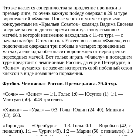
Что же касается соперничества за продление прописки в
премьер-лиге, то очень важную победу одержал в 29‑м туре
воронежский «Факел». После успеха в матче с прямыми
конкурентами из «Крыльев Советов» команда Вадима Евсеева
впервые за очень долгое время покинула зону стыковых
матчей, в которой неизменно находилась с 11‑го тура — с
начала октября. С тех пор как Евсеев возглавил «Факел», его
подопечные одержали три победы в четырех проведенных
матчах, а еще одна обезопасит воронежцев от нервотрепки
переходных матчей. Вот только играть «Факелу» в последнем
туре предстоит с чемпионами России, да еще в Петербурге, а
«Зенит», думается, не захочет испортить свой победный сезон
кляксой в виде домашнего поражения.
Футбол. Чемпионат России. Премьер-лига. 29‑й тур.
«Сочи» — «Зенит» — 1:1. Голы: 1:0 — Юсупов (1), 1:1 —
Мантуан (50). 5049 зрителей.
«Химки» — «Урал» — 0:3. Голы: Юшин (24, 40), Мишкич
(63). 663.
«Торпедо» — «Оренбург» — 1:3. Голы: 0:1 — Воробьев (42, с
пенальти), 1:1 — Чурич (45), 1:2 — Марин (50, с пенальти), 1:3