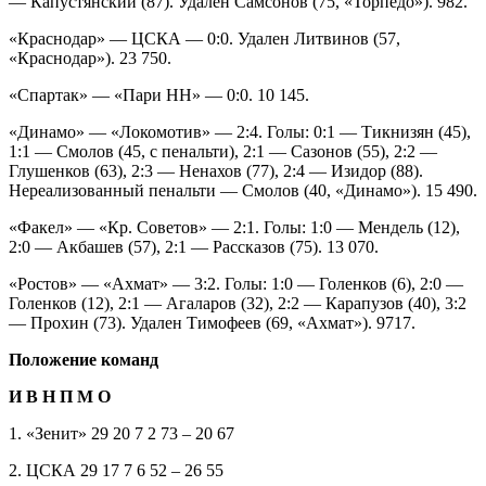
— Капустянский (87). Удален Самсонов (75, «Торпедо»). 982.
«Краснодар» — ЦСКА — 0:0. Удален Литвинов (57,
«Краснодар»). 23 750.
«Спартак» — «Пари НН» — 0:0. 10 145.
«Динамо» — «Локомотив» — 2:4. Голы: 0:1 — Тикнизян (45),
1:1 — Смолов (45, с пенальти), 2:1 — Сазонов (55), 2:2 —
Глушенков (63), 2:3 — Ненахов (77), 2:4 — Изидор (88).
Нереализованный пенальти — Смолов (40, «Динамо»). 15 490.
«Факел» — «Кр. Советов» — 2:1. Голы: 1:0 — Мендель (12),
2:0 — Акбашев (57), 2:1 — Рассказов (75). 13 070.
«Ростов» — «Ахмат» — 3:2. Голы: 1:0 — Голенков (6), 2:0 —
Голенков (12), 2:1 — Агаларов (32), 2:2 — Карапузов (40), 3:2
— Прохин (73). Удален Тимофеев (69, «Ахмат»). 9717.
Положение команд
И В Н П М О
1. «Зенит» 29 20 7 2 73 – 20 67
2. ЦСКА 29 17 7 6 52 – 26 55