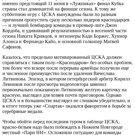
именно предстоящий 11 июня в «Лужниках» финал Кубка
страны стал доминантой на финише сезона. К тому же
субботнюю игру с ЦСКА вынуждены были по разным
причинам пропустить сразу несколько лидеров краснодарцев
— и лучший бомбардир команды в премьер-лиге Джон
Кордоба, и удививший результативностью в весенней части
сезона Никита Кривцов, и легионеры Кади Боржес, Хуниор
Алонса и Фернандо Кайо, и основной голкипер Матвей
Сафонов.
Казалось, что предельно мотивированный ЦСКА должен
справляться с таким полу-«Краснодаром» без особых проблем,
тем более что вскоре после перерыва армейцы получили еще
и численное преимущество после удаления Вячеслава
Литвинова. Эпизод, в котором петербургский арбитр Кирилл
Левников после просмотра видеоповтора заменил
первоначально показанную Литвинову желтую карточку на
красную, выглядел для хозяев почти приговором. Однако
ЦСКА и в большинстве выглядел не слишком убедительно, и
в итоге теперь уже «Спартак» оказался фаворитом в борьбе за
серебряные медали.
Чтобы обойти перед последним туром в таблице ЦСКА,
красно-белым надо было побеждать в Нижнем Новгороде
местный «Пари НН». Осложняли ситуацию для команды