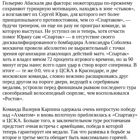
Гильермо Абаскаля два фактора: нижегородцы по‑прежнему
сохраняют турнирную мотивацию, находясь в зоне «стыков»,
а возглавляет их Сергей Юран, для которого нет более
принципиального противостояния, чем со «Спартаком», —
будучи тренером, он еще ни разу не про­играл команде, за
которую выступал. Не уступил он и теперь, хотя отчасти
помог Юрану сам «Спартак» — в отсутствие своего
дисквалифицированного бомбардира Александра Соболева
москвичи провели абсолютно не выразительный с точки
зрения организации атакующих действий матч. «Спартак»
хоть и владел мячом 72 процента игрового времени, но за 90
минут игры нанес всего один удар в створ ворот соперника. В
итоге — те же 0:0, что и у ЦСКА в Краснодаре, и две
московские команды, словно вежливо расшаркиваясь друг
перед другом на пороге двери, ведущей к серебряным
медалям, устроили перед финишным рывком последнего тура
свое­образный велосипедный сюрпляс, чем воспользовался
«Ростов».
Команда Валерия Карпина одержала очень непростую победу
над «Ахматом» и вновь вплотную приблизилась к «Спартаку»
и ЦСКА. Больше того, в заключительном туре ростовчанам
предстоит очная встреча с армейцами, победа в которой
теперь гарантирует им медали. Так что развязка в борьбе за
второе и третье места обещает быть максимально горячей.