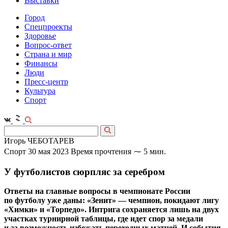
Выставки
Город
Спецпроекты
Здоровье
Вопрос-ответ
Страна и мир
Финансы
Люди
Пресс-центр
Культура
Спорт
Игорь ЧЕБОТАРЕВ
Спорт
30 мая 2023
Время прочтения ⁓ 5 мин.
У футболистов сюрпляс за серебром
Ответы на главные вопросы в чемпионате России
по футболу уже даны: «Зенит» — чемпион, покидают лигу
«Химки» и «Торпедо». Интрига сохраняется лишь на двух
участках турнирной таблицы, где идет спор за медали
и за возможность избежать переходных матчей. И события