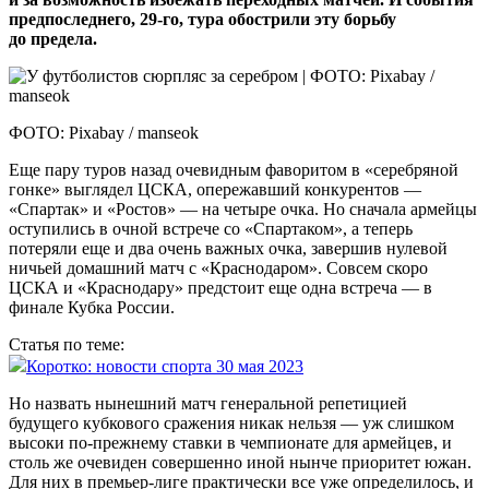
предпоследнего, 29‑го, тура обострили эту борьбу
до предела.
ФОТО: Pixabay / manseok
Еще пару туров назад очевидным фаворитом в «серебряной
гонке» выглядел ЦСКА, опережавший конкурентов —
«Спартак» и «Ростов» — на четыре очка. Но сначала армейцы
оступились в очной встрече со «Спартаком», а теперь
потеряли еще и два очень важных очка, завершив нулевой
ничьей домашний матч с «Краснодаром». Совсем скоро
ЦСКА и «Краснодару» предстоит еще одна встреча — в
финале Кубка России.
Статья по теме:
Коротко: новости спорта 30 мая 2023
Но назвать нынешний матч генеральной репетицией
будущего кубкового сражения никак нельзя — уж слишком
высоки по‑прежнему ставки в чемпионате для армейцев, и
столь же очевиден совершенно иной нынче приоритет южан.
Для них в премьер-лиге практически все уже определилось, и