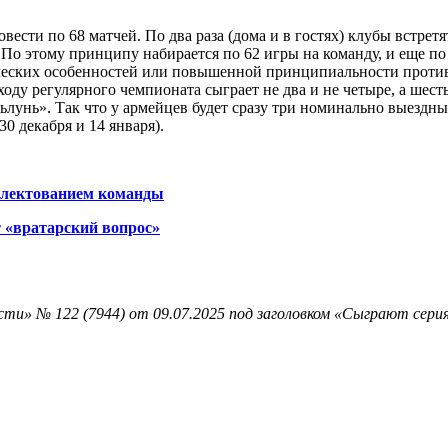
ести по 68 матчей. По два раза (дома и в гостях) клубы встрет
 По этому принципу набирается по 62 игры на команду, и еще по
ческих особенностей или повышенной принципиальности проти
ходу регулярного чемпионата сыграет не два и не четыре, а ше
ньлунь». Так что у армейцев будет сразу три номинально выез
30 декабря и 14 января).
плектованием команды
 «вратарский вопрос»
ти» № 122 (7944) от 09.07.2025 под заголовком «Сыграют серия