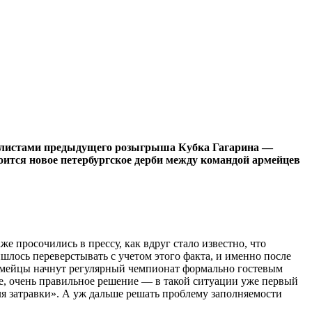
иналистами предыдущего розыгрыша Кубка Гагарина —
ится новое петербургское дерби между командой армейцев
е просочились в прессу, как вдруг стало известно, что
шлось переверстывать с учетом этого факта, и именно после
 армейцы начнут регулярный чемпионат формально гостевым
ое, очень правильное решение — в такой ситуации уже первый
я затравки». А уж дальше решать проблему заполняемости