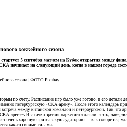
нового хоккейного сезона
Он стартует 5 сентября матчем на Кубок открытия между ф
А начинает на следующий день, когда в нашем городе состо
ым по счету. Расписание игр было уже готово, и его детали даж
 именно петербургскую «СКА-арену». После этого календарь при
ря встреча между китайской командой и петербургской. Так что
СКА-­арене». И с точки зрения маркетинга для лиги это, наверн
ет очень хорошую зрительскую аудиторию — как говорится, «дл
ется как‑то своими силами.