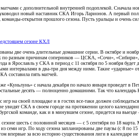
матчами с дополнительной внутренней подоплекой. Сначала ново
руководил новый наставник СКА Игорь Ларионов. А первый пол
, команды-открытия прошлого сезона. Пусть уральцы и очень си
предстоящем сезоне КХЛ
ваны две очень длительные домашние серии. В октябре и ноябре
х по разным причинам соперников — ЦСКА, «Сочи», «Сибири», 
да в Ярос­лавль у СКА в период с 11 октября по 5 ноября будет 
ными интервалами в два-три дня между ними. Такие «ударные» о
КА составила пять матчей.
 же «Куньлунь» с начала декабря по начало января проведет в Пе
остальные десять — полноценно домашними. Так что календарь
нс игр на своей площадке и в гостях все‑таки должен соблюдаться
е увидят СКА в своем городе на протяжении целого календарног
рбургской коман­де, как и в минувшем сезоне, придется на выезд
езоне шесть с половиной месяцев — с 5 сентября по 18 марта. 
з семи игр. По ходу сезона запланированы две паузы (с 8 по 15 
этом впервые за всю историю существования лиги в календаре 