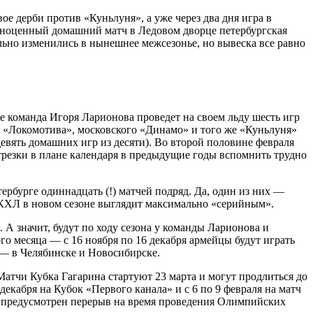
е дерби против «Куньлуня», а уже через два дня игра в
ноценный домашний матч в Ледовом дворце петербургская
льно изменились в нынешнее межсезонье, но вывеска все равно
 коман­да Игоря Ларионова проведет на своем льду шесть игр
«Локомотива», московского «Динамо» и того же «Куньлуня»
девять домашних игр из десяти). Во второй половине февраля
трезки в плане календаря в предыдущие годы вспомнить трудно
тербурге одиннадцать (!) матчей подряд. Да, один из них —
 КХЛ в новом сезоне выглядит максимально «серийным».
. А значит, будут по ходу сезона у команды Ларионова и
о месяца — с 16 ноября по 16 декабря армейцы будут играть
е — в Челябинске и Новосибирске.
Матчи Кубка Гагарина стартуют 23 марта и могут продлиться до
декабря на Кубок «Первого канала» и с 6 по 9 февраля на матч
не предусмотрен перерыв на время проведения Олимпийских