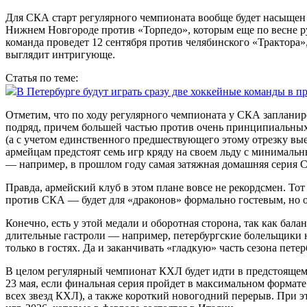
Для СКА старт регулярного чемпионата вообще будет насыщен 
Нижнем Новгороде против «Торпедо», которым еще по весне 
команда проведет 12 сентября против челябинского «Трактора»
выглядит интригующе.
Статья по теме:
В Петербурге будут играть сразу две хоккейные команды в 
Отметим, что по ходу регулярного чемпионата у СКА запланиро
подряд, причем большей частью против очень принципиальны
(а с учетом единственного предшествующего этому отрезку выез
армейцам предстоят семь игр кряду на своем льду с минималь
— например, в прошлом году самая затяжная домашняя серия С
Правда, армейский клуб в этом плане вовсе не рекордсмен. Тот
против СКА — будет для «драконов» формально гостевым, но 
Конечно, есть у этой медали и оборотная сторона, так как бала
длительные гастроли — например, петербургские болельщики н
только в гостях. Да и заканчивать «гладкую» часть сезона пете
В целом регулярный чемпионат КХЛ будет идти в предстоящем с
23 мая, если финальная серия пройдет в максимальном формате и
всех звезд КХЛ), а также короткий новогодний перерыв. При 