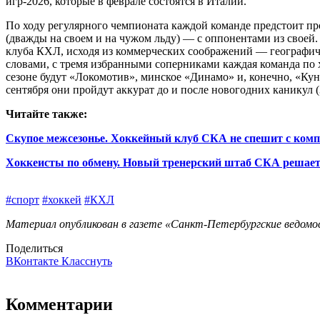
игр-2026, которые в феврале состоятся в Италии.
По ходу регулярного чемпионата каждой команде предстоит пров
(дважды на своем и на чужом льду) — с оппонентами из своей.
клуба КХЛ, исходя из коммерческих соображений — географи
словами, с тремя избранными соперниками каждая команда по 
сезоне будут «Локомотив», минское «Динамо» и, конечно, «Ку
сентября они пройдут аккурат до и после новогодних каникул (
Читайте также:
Скупое межсезонье. Хоккейный клуб СКА не спешит с ком
Хоккеисты по обмену. Новый тренерский штаб СКА решает
#спорт
#хоккей
#КХЛ
Материал опубликован в газете «Санкт-Петербургские ведомос
Поделиться
ВКонтакте
Класснуть
Комментарии