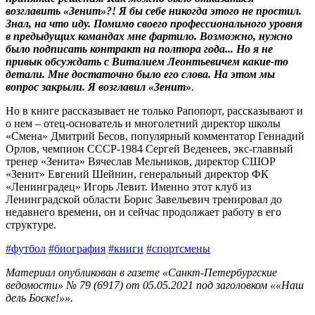
возглавить «Зенит»?! Я бы себе никогда этого не простил.
Знал, на что иду. Помимо своего профессионального уровня
в предыдущих командах мне фартило. Возможно, нужно
было подписать контракт на полтора года... Но я не
привык обсуждать с Виталием Леонтьевичем какие-то
детали. Мне достаточно было его слова. На этом мы
вопрос закрыли. Я возглавил «Зенит»
.
Но в книге рассказывает не только Рапопорт, рассказывают и
о нем – отец-основатель и многолетний директор школы
«Смена» Дмитрий Бесов, популярный комментатор Геннадий
Орлов, чемпион СССР-1984 Сергей Веденеев, экс-главный
тренер «Зенита» Вячеслав Мельников, директор СШОР
«Зенит» Евгений Шейнин, генеральный директор ФК
«Ленинградец» Игорь Левит. Именно этот клуб из
Ленинградской области Борис Завельевич тренировал до
недавнего времени, он и сейчас продолжает работу в его
структуре.
#футбол
#биография
#книги
#спортсмены
Материал опубликован в газете «Санкт-Петербургские
ведомости» № 79 (6917) от 05.05.2021 под заголовком ««Наш
дель Боске!»».