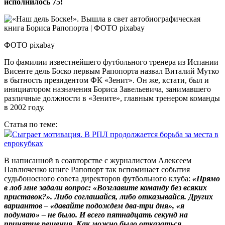
исполнилось 75!
ФОТО pixabay
По фамилии известнейшего футбольного тренера из Испании
Висенте дель Боско первым Рапопорта назвал Виталий Мутко
в бытность президентом ФК «Зенит». Он же, кстати, был и
инициатором назначения Бориса Завельевича, занимавшего
различные должности в «Зените», главным тренером команды
в 2002 году.
Статья по теме:
Сыграет мотивация. В РПЛ продолжается борьба за места в
еврокубках
В написанной в соавторстве с журналистом Алексеем
Павлюченко книге Рапопорт так вспоминает события
судьбоносного совета директоров футбольного клуба:
«Прямо
в лоб мне задали вопрос: «Возглавите команду без всяких
приставок?». Либо соглашайся, либо отказывайся. Других
вариантов – «давайте подождем два-три дня», «я
подумаю» – не было. И всего пятнадцать секунд на
принятие решения. Как можно было отказаться