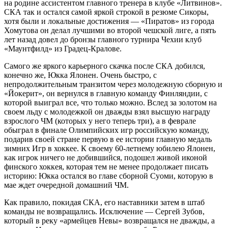
на родине ассистентом главного тренера в клубе «Литвинов».
СКА так и остался самой яркой строкой в резюме Сикоры,
хотя были и локальные достижения — «Пиратов» из города
Хомутова он делал лучшими во второй чешской лиге, а пять
лет назад довел до бронзы главного турнира Чехии клуб
«Маунтфилд» из Градец-Кралове.
Самого же яркого карьерного скачка после СКА добился,
конечно же, Юкка Ялонен. Очень быстро, с
непродолжительным транзитом через молодежную сборную и
«Йокерит», он вернулся в главную команду Финляндии, с
которой выиграл все, что только можно. Вслед за золотом на
своем льду с молодежкой он дважды взял высшую награду
взрослого ЧМ (которых у него теперь три), а в феврале
обыграл в финале Олимпийских игр российскую команду,
подарив своей стране первую в ее истории главную медаль
зимних Игр в хоккее. К своему 60‑летнему юбилею Ялонен,
как игрок ничего не добившийся, подошел живой иконой
финского хоккея, которая тем не менее продолжает писать
историю: Юкка остался во главе сборной Суоми, которую в
мае ждет очередной домашний ЧМ.
Как правило, покидая СКА, его наставники затем в штаб
команды не возвращались. Исключение — Сергей Зубов,
который в реку «армейцев Невы» возвращался не дважды, а