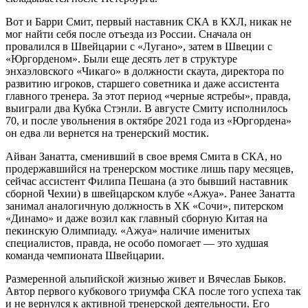
Вот и Барри Смит, первый наставник СКА в КХЛ, никак не
мог найти себя после отъезда из России. Сначала он
провалился в Швейцарии с «Лугано», затем в Швеции с
«Юргорденом». Были еще десять лет в структуре
энхаэловского «Чикаго» в должности скаута, директора по
развитию игроков, старшего советника и даже ассистента
главного тренера. За этот период «черные ястребы», правда,
выиграли два Кубка Стэнли. В августе Смиту исполнилось
70, и после увольнения в октябре 2021 года из «Юргордена»
он едва ли вернется на тренерский мостик.
Айван Занатта, сменивший в свое время Смита в СКА, но
продержавшийся на тренерском мостике лишь пару месяцев,
сейчас ассистент Филипа Пешана (а это бывший наставник
сборной Чехии) в швейцарском клубе «Ажуа». Ранее Занатта
занимал аналогичную должность в ХК «Сочи», питерском
«Динамо» и даже возил как главный сборную Китая на
пекинскую Олимпиаду. «Ажуа» наличие именитых
специалистов, правда, не особо помогает — это худшая
команда чемпионата Швейцарии.
Размеренной альпийской жизнью живет и Вячеслав Быков.
Автор первого кубкового триумфа СКА после того успеха так
и не вернулся к активной тренерской деятельности. Его