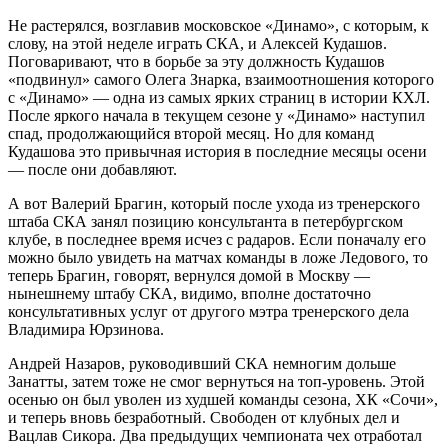
Не растерялся, возглавив московское «Динамо», с которым, к
слову, на этой неделе играть СКА, и Алексей Кудашов.
Поговаривают, что в борьбе за эту должность Кудашов
«подвинул» самого Олега Знарка, взаимоотношения которого
с «Динамо» — одна из самых ярких страниц в истории КХЛ.
После яркого начала в текущем сезоне у «Динамо» наступил
спад, продолжающийся второй месяц. Но для команд
Кудашова это привычная история в последние месяцы осени
— после они добавляют.
А вот Валерий Брагин, который после ухода из тренерского
штаба СКА занял позицию консультанта в петербургском
клубе, в последнее время исчез с радаров. Если поначалу его
можно было увидеть на матчах команды в ложе Ледового, то
теперь Брагин, говорят, вернулся домой в Москву —
нынешнему штабу СКА, видимо, вполне достаточно
консультативных услуг от другого мэтра тренерского дела
Владимира Юрзинова.
Андрей Назаров, руководивший СКА немногим дольше
Занатты, затем тоже не смог вернуться на топ-уровень. Этой
осенью он был уволен из худшей команды сезона, ХК «Сочи»,
и теперь вновь безработный. Свободен от клубных дел и
Вацлав Сикора. Два предыдущих чемпионата чех отработал