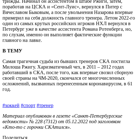
трижды. Начинал он ассистентом в штабе Ржиги, затем,
поработав на ЦСКА и «Сент-Луис», вернулся в Питер с
Вячеславом Быковым, а после увольнения Назарова впервые
примерил на себя должность главного тренера. Летом 2022‑го
один из самых крутых российских игроков НХЛ вернулся в
Петербург уже в качестве ассистента Романа Ротенберга, но,
по слухам, именно он выполняет фактические функции
главного на лавке.
В ТЕМУ
Самая трагичная судьба из бывших тренеров СКА постигла
Милоша Ржигу. Харизматичный чех, в 2011 – 2012 годах
работавший в СКА, после того, как впервые свозил сборную
своей страны на ЧМ-2020, скончался от многочисленных
осложнений, вызванных перенесенным коронавирусом, в 61
год.
#хоккей
#спорт
#тренер
Материал опубликован в газете «Санкт-Петербургские
ведомости» № 228 (7312) от 05.12.2022 под заголовком
«Кто‑то с горочки СКАтился».
Поделиться