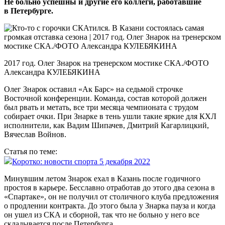
Не больно успешны и другие его коллеги, работавшие
в Петербурге.
2017 год. Олег Знарок на тренерском мостике СКА./ФОТО
Александра КУЛЕБЯКИНА
Олег Знарок оставил «Ак Барс» на седьмой строчке
Восточной конференции. Команда, состав которой должен
был рвать и метать, все три месяца чемпионата с трудом
собирает очки. При Знарке в тень ушли такие яркие для КХЛ
исполнители, как Вадим Шипачев, Дмитрий Кагарлицкий,
Вячеслав Войнов.
Статья по теме:
Коротко: новости спорта 5 декабря 2022
Минувшим летом Знарок ехал в Казань после годичного
простоя в карьере. Бесславно отработав до этого два сезона в
«Спартаке», он не получил от столичного клуба предложения
о продлении контракта. До этого была у Знарка пауза и когда
он ушел из СКА и сборной, так что не больно у него все
складывается после Петербурга.