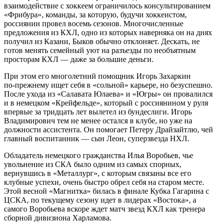
взаимодействие с хоккеем ограничилось консультированием
«Фрибура», команды, за которую, будучи хоккеистом,
россиянин провел восемь сезонов. Многочисленные
предложения из КХЛ, одно из которых наверняка он на днях
получил из Казани, Быков обычно отклоняет. Дескать, не
готов менять семейный уют на разъезды по необъятным
просторам КХЛ — даже за большие деньги.
При этом его многолетний помощник Игорь Захаркин
по‑прежнему ищет себя в «сольной» карьере, но безуспешно.
После ухода из «Салавата Юлаева» и «Югры» он провалился
и в немецком «Крейфельде», который с россиянином у руля
впервые за тридцать лет вылетел из бундеслиги. Игорь
Владимирович тем не менее остался в клубе, но уже на
должности ассистента. Он помогает Петеру Драйзайтлю, чей
главный воспитанник — сын Леон, суперзвезда НХЛ.
Обладатель немецкого гражданства Илья Воробьев, чье
увольнение из СКА было одним из самых спорных,
вернувшись в «Металлург», с которым связаны все его
клубные успехи, очень быстро обрел себя на старом месте.
Этой весной «Магнитка» билась в финале Кубка Гагарина с
ЦСКА, по текущему сезону идет в лидерах «Востока», а
самого Воробьева вскоре ждет матч звезд КХЛ как тренера
сборной дивизиона Харламова.