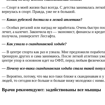
— Спорт в моей жизни был всегда. С детства занималась легкой
вернулась в спорт. Правда, уже не в большой.
— Каких рубежей достигли в легкой атлетике?
— Особых регалий или наград не заработала. Очень быстро поса
лечит, а калечит. Закончила вуз — экономист, финансы и кред
получила, университет Лесгафта.
— Как узнали о скандинавской ходьбе?
— В центре спорта как раз и узнала. Мне предложили поработат
тренирую других и сама занимаюсь. После легкой атлетики уже 
центре упор в основном идет на ОФП, перед любым физически
— Почему все‑таки сканди­навская ходьба стала такой попул
— Вероятно, потому, что мы все‑таки ближе к скандинавам и у
людей, то сегодня все больше и больше вижу молодежи с ними
Врачи рекомендуют: задействованы все мышцы