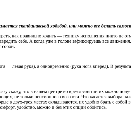
мается скандинавской ходьбой, или можно все делать самос
треть, как правильно ходить — технику исполнения никто не от
навредить себе. А когда уже в голове зафиксируешь все движения
 собой.
ога — левая рука), а одновременно (рука-нога вперед). В резуль
разу скажу, что в нашем центре во время занятий их можно полу
елающих, не только пенсионного возраста. Что касается выбора п
ые в двух-трех местах складываются, их удобно брать с собой в 
омфорт, удобство, можно и без этих опций обойтись.