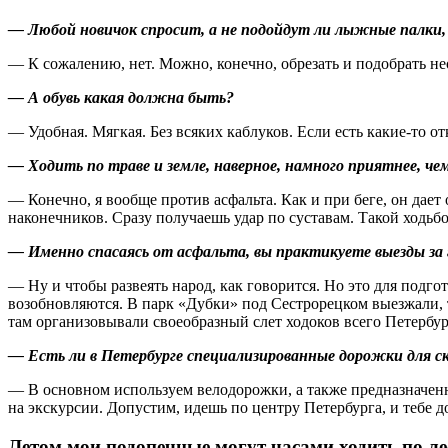
— Любой новичок спросит, а не подойдут ли лыжные палки,
— К сожалению, нет. Можно, конечно, обрезать и подобрать не
— А обувь какая должна быть?
— Удобная. Мягкая. Без всяких каблуков. Если есть какие‑то о
— Ходить по траве и земле, наверное, намного приятнее, че
— Конечно, я вообще против асфальта. Как и при беге, он дае
наконечников. Сразу получаешь удар по суставам. Такой ходьб
— Именно спасаясь от асфальта, вы практикуете выезды за г
— Ну и чтобы развеять народ, как говорится. Но это для подго
возобновляются. В парк «Дубки» под Сестрорецком выезжали, т
там организовывали своеобразный слет ходоков всего Петербу
— Есть ли в Петербурге специализированные дорожки для с
— В основном используем велодорожки, а также предназначенн
на экскурсии. Допустим, идешь по центру Петербурга, и тебе 
Летом мои подопечные могут часами ходить по ле