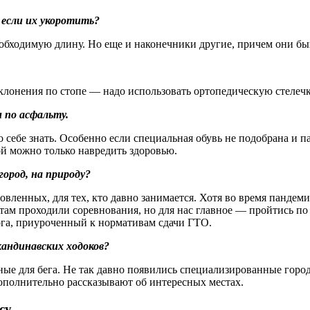
 если их укоротить?
обходимую длину. Но еще и наконечники другие, причем они быв
тклонения по стопе — надо использовать ортопедическую стелечк
м по асфальту.
т о себе знать. Особенно если специальная обувь не подобрана 
ой можно только навредить здоровью.
ород, на природу?
товленных, для тех, кто давно занимается. Хотя во время панде
ам проходили соревнования, но для нас главное — пройтись по 
рга, приуроченный к нормативам сдачи ГТО.
кандинавских ходоков?
ые для бега. Не так давно появились специализированные горо
дополнительно рассказывают об интересных местах.
су