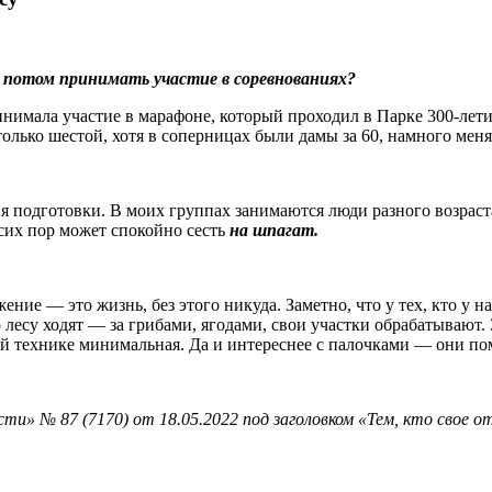
 потом принимать участие в соревнованиях?
нимала участие в марафоне, который проходил в Парке 300‑лети
олько шестой, хотя в соперницах были дамы за 60, намного меня
овня подготовки. В моих группах занимаются люди разного возрас
 сих пор может спокойно сесть
на шпагат.
ение — это жизнь, без этого никуда. Заметно, что у тех, кто у н
 лесу ходят — за грибами, ягодами, свои участки обрабатывают. 
ой технике минимальная. Да и интереснее с палочками — они по
и» № 87 (7170) от 18.05.2022 под заголовком «Тем, кто свое о