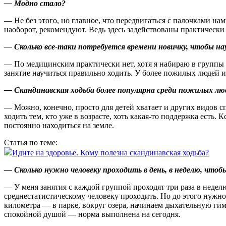
— Модно стало?
— Не без этого, но главное, что передвигаться с палочками на
наоборот, рекомендуют. Ведь здесь задействованы практически
— Сколько все‑таки потребуется времени новичку, чтобы н
— По медицинским практически нет, хотя я набираю в группы тол
занятие научиться правильно ходить. У более пожилых людей и
— Скандинавская ходьба более популярна среди пожилых лю
— Можно, конечно, просто для детей хватает и других видов спо
ходить тем, кто уже в возрасте, хоть ка­кая‑то поддержка есть
постоянно находиться на земле.
Статья по теме:
Идите на здоровье. Кому полезна скандинавская ходьба?
— Сколько нужно человеку проходить в день, в неделю, чтоб
— У меня занятия с каждой группой проходят три раза в неделю
среднестатистическому человеку проходить. Но до этого нужно
километра — в парке, вокруг озера, начинаем дыхательную гим
спокойной душой — норма выполнена на сегодня.