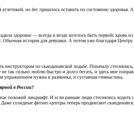
 атлетикой, но бег пришлось оставить по состоянию здоровья. А
дила здоровье — всегда и везде хотелось быть первой, кровь из
ит. Обычная история для девушки. А потом уже благодаря Центр
ь инструктором по сканди­навской ходьбе. Поначалу стеснялась, 
не так сильно люблю быстро и долго бегать, и здесь мне понрави
м упражнением нужна и разминка, и суставная гимнастика.
ярной в России?
 нас похожий ландшафт. И если раньше люди стеснялись ходить с
. Даже солидные фитнес-центры теперь продвигают скандинавск