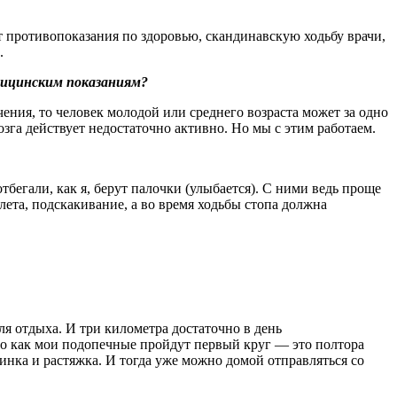
т противопоказания по здоровью, сканди­навскую ходьбу врачи,
.
едицинским показаниям?
чения, то человек молодой или среднего возраста может за одно
га действует недостаточно активно. Но мы с этим работаем.
тбегали, как я, берут палочки (улыбается). С ними ведь проще
олета, подскакивание, а во время ходьбы стопа должна
ля отдыха. И три километра достаточно в день
ого как мои подопечные пройдут первый круг — это полтора
инка и растяжка. И тогда уже можно домой отправляться со