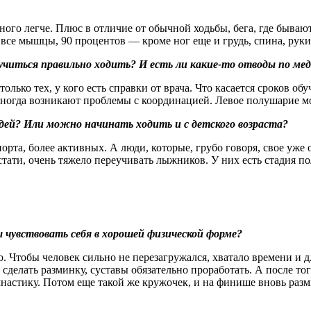
много легче. Плюс в отличие от обычной ходьбы, бега, где бываю
 все мышцы, 90 процентов — кроме ног еще и грудь, спина, руки
аучиться правильно ходить? И есть ли какие‑то отводы по м
ько тех, у кого есть справки от врача. Что касается сроков обу
ногда возникают проблемы с координацией. Левое полушарие моз
дей? Или можно начинать ходить и с детского возраста?
рта, более активных. А люди, которые, грубо говоря, свое уже о
. Кстати, очень тяжело переучивать лыжников. У них есть стадия п
ы чувствовать себя в хорошей физической форме?
. Чтобы человек сильно не перезагружался, хватало времени и д
 сделать разминку, суставы обязательно проработать. А после т
настику. Потом еще такой же кружочек, и на финише вновь разм