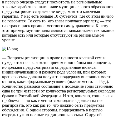
в первую очередь следует посмот­реть на региональные
законы: заработная плата главе муниципального образования
предусматривается далеко не везде, хотя это ключевая
гарантия. У нас есть больше 10 субъектов, где об этом ничего
не говорится. То есть то, что глава получает зарплату, — это
на страх и риск органов местного самоуправления. К чему
этот пример: муниципалы являются заложниками тех законов,
которые есть или которые отсутствуют на региональном
уровне.
— Вопросы реализации в праве ценности крепкой семьи
нуждаются не в каком‑то прямом и линейном вопло­щении,
но должны предусматривать определенные нюансы,
индивидуализацию и разного рода условия, при которых
крепкая семья должна получать поддержку вне зависимости
от того, какие формальные условия (имеют место. — Ред.).
Количество разводов составляет в последние годы стабильно
едва не три четверти от количества регистрируемых ежегодно
браков в Российской Федерации. И это, конечно, социальная
проблема — но как именно законодатель должен на нее
реагировать, это как раз то, что должно быть предметом
обсуждения. С одной стороны, поддерживать в первую
очередь нужно полные традиционные семьи. С другой