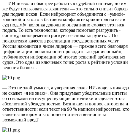
— ИИ позволит быстрее работать в судебной системе, но им
же будут пользоваться за­явители — это сильно снизит барьер
для подачи исков. Если нейро­юрист объединится с «умной»
колонкой и кто‑то в бытовом конфликте крикнет «я на вас в
суд подам!», колонка довольно оперативно сможет этот иск
подать. То есть технология, которая помогает разгрузить ­
систему, одновременно рискует ее снова загрузить… По
показателям качества реализации государственных услуг
Россия находится в числе лидеров — прежде всего благодаря
цифровизации: возможности проводить заседания онлайн,
публичности информации об итогах решений арбитражных
судов. Это одна из ключевых точек роста в рейтинге условий
ведения бизнеса.
— Это не злой умысел, а уверенная ложь: ИИ-модель никогда
не скажет «я не знаю». Она придумает убедительные цитаты
со ссылками на несуществующие источники и сделает это с
абсолютной убежденностью. Возникает и вопрос авторства и
ответственности: если текст на 90 % написан нейросетью, кто
является автором и кто понесет ответственность за
возможный вред?