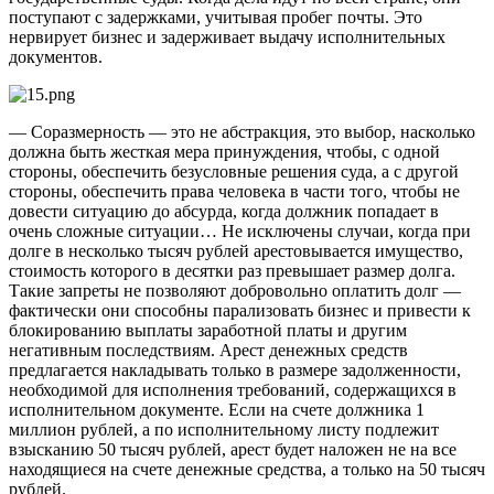
поступают с задержками, учитывая пробег почты. Это
нервирует бизнес и задерживает выдачу исполнительных
документов.
— Соразмерность — это не абстракция, это выбор, насколько
должна быть жесткая мера принуждения, чтобы, с одной
стороны, обеспечить безусловные решения суда, а с другой
стороны, обес­печить права человека в части того, чтобы не
довести ситуацию до абсурда, когда должник попадает в
очень сложные ситуации… Не исключены случаи, когда при
долге в несколько тысяч руб­лей арестовывается имущество,
стоимость которого в десятки раз превышает размер долга.
Такие запреты не позволяют добровольно оплатить долг —
фактически они способны парализовать бизнес и привести к
блокированию выплаты заработной платы и другим
негативным последствиям. Арест денежных средств
предлагается накладывать только в размере задолженности,
необходимой для исполнения требований, содержащихся в
исполнительном документе. Если на счете должника 1
миллион рублей, а по исполнительному листу подлежит
взысканию 50 тысяч рублей, арест будет наложен не на все
находящиеся на счете денежные средства, а только на 50 тысяч
рублей.