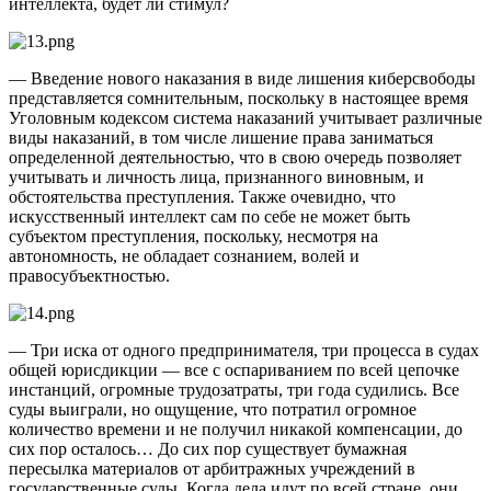
интеллекта, будет ли стимул?
— Введение нового наказания в виде лишения киберсвободы
представляется сомнительным, поскольку в настоящее время
Уголовным кодексом система наказаний учитывает различные
виды наказаний, в том числе лишение права заниматься
определенной деятельностью, что в свою очередь позволяет
учитывать и личность лица, признанного виновным, и
обстоятельства преступления. Также очевидно, что
искусственный интеллект сам по себе не может быть
субъектом преступления, поскольку, несмотря на
автономность, не обладает сознанием, волей и
правосубъектностью.
— Три иска от одного предпринимателя, три процесса в судах
общей юрисдикции — все с оспариванием по всей цепочке
инстанций, огромные трудозатраты, три года судились. Все
суды выиграли, но ощущение, что потратил огромное
количество времени и не получил никакой компенсации, до
сих пор осталось… До сих пор существует бумажная
пересылка материалов от арбитражных учреждений в
государственные суды. Когда дела идут по всей стране, они