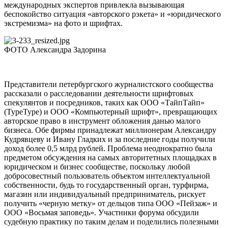
международных экспертов привлекла вызывающая
беспокойство ситуация «авторского рэкета» и «юридического
экстремизма» на фото и шрифтах.
ФОТО Александра Задорина
Представители петербургского журналистского сообщества
рассказали о расследовании деятельности шрифтовых
спекулянтов и посредников, таких как ООО «ТайпТайп»
(TypeType) и ООО «Компьютерный шрифт», превращающих
авторское право в инструмент обложения данью малого
бизнеса. Обе фирмы принадлежат миллионерам Александру
Кудрявцеву и Ивану Гладких и за последние годы получили
доход более 0,5 млрд рублей. Проблема неоднократно была
предметом обсуждения на самых авторитетных площадках в
юридическом и бизнес сообществе, поскольку любой
добросовестный пользователь объектом интеллектуальной
собственности, будь то государственный орган, турфирма,
магазин или индивидуальный предприниматель, рискует
получить «черную метку» от дельцов типа ООО «Пейзаж» и
ООО «Восьмая заповедь». Участники форума обсудили
судебную практику по таким делам и поделились полезными