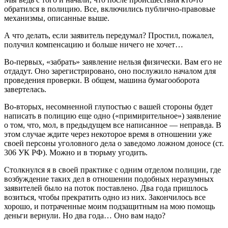
обратился в полицию. Все, включились публично-правовые
механизмы, описанные выше.
А что делать, если заявитель передумал? Простил, пожалел,
получил компенсацию и больше ничего не хочет…
Во-первых, «забрать» заявление нельзя физически. Вам его не
отдадут. Оно зарегистрировано, оно послужило началом для
проведения проверки. В общем, машина бумагооборота
завертелась.
Во-вторых, несомненной глупостью с вашей стороны будет
написать в полицию еще одно («примирительное») заявление
о том, что, мол, в предыдущем все написанное — неправда. В
этом случае ждите через некоторое время в отношении уже
своей персоны уголовного дела о заведомо ложном доносе (ст.
306 УК РФ). Можно и в тюрьму угодить.
Столкнулся я в своей практике с одним отделом полиции, где
возбуждение таких дел в отношении подобных неразумных
заявителей было на поток поставлено. Два года пришлось
возиться, чтобы прекратить одно из них. Закончилось все
хорошо, и потраченные моим подзащитным на мою помощь
деньги вернули. Но два года… Оно вам надо?