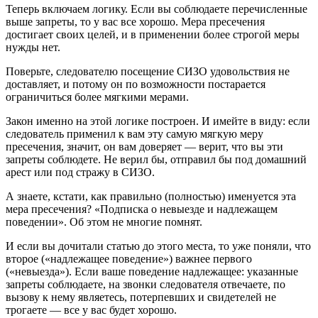
Теперь включаем логику. Если вы соблюдаете перечисленные
выше запреты, то у вас все хорошо. Мера пресечения
достигает своих целей, и в применении более строгой меры
нужды нет.
Поверьте, следователю посещение СИЗО удовольствия не
доставляет, и потому он по возможности постарается
ограничиться более мягкими мерами.
Закон именно на этой логике построен. И имейте в виду: если
следователь применил к вам эту самую мягкую меру
пресечения, значит, он вам доверяет — верит, что вы эти
запреты соблюдете. Не верил бы, отправил бы под домашний
арест или под стражу в СИЗО.
А знаете, кстати, как правильно (полностью) именуется эта
мера пресечения? «Подписка о невыезде и надлежащем
поведении». Об этом не многие помнят.
И если вы дочитали статью до этого места, то уже поняли, что
второе («надлежащее поведение») важнее первого
(«невыезда»). Если ваше поведение надлежащее: указанные
запреты соблюдаете, на звонки следователя отвечаете, по
вызову к нему являетесь, потерпевших и свидетелей не
трогаете — все у вас будет хорошо.