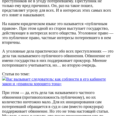
преступников не в угоду потерпевшему. Преступник не
только ему вред причинил. Он, раз на такое пошел,
представляет угрозу для всех. И в интересах этих самых всех
его ловят и наказывают.
На нашем юридическом языке это называется «публичным
правом». При этом одной из сторон выступает государство,
действующее в интересах всего общества. Уголовное право —
это публичное право, частные интересы потерпевшего в нем
вторичны.
А уголовные дела практически обо всех преступлениях — это
дела так называемого публичного обвинения. Обвинение от
имени государства в них поддерживает прокурор. Мнение
потерпевшего учитывается, но… во вторую очередь.
Статья по теме:
Вас вызывает следователь: как соблюсти в его кабинете
закон и «правила хорошего тона»
При этом — да, есть дела так называемого частного
обвинения (противоположность публичному), но их
количество ничтожно мало. Для их инициирования сам
потерпевший обращается в суд и сам (вместо прокурора)
поддерживает обвинение. Но это не тема настоящей статьи.
Мы ведь с того и начали, что после происшествия кто‑то