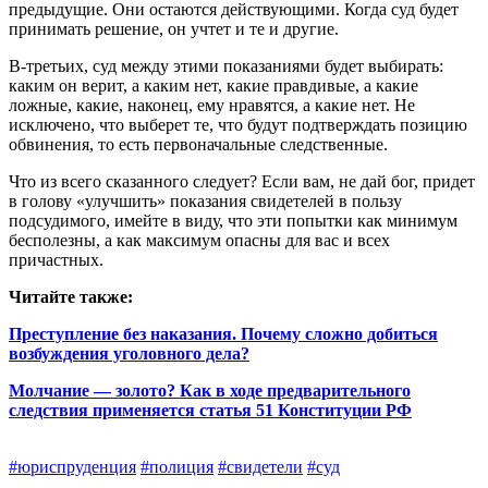
предыдущие. Они остаются действующими. Когда суд будет
принимать решение, он учтет и те и другие.
В-третьих, суд между этими показаниями будет выбирать:
каким он верит, а каким нет, какие правдивые, а какие
ложные, какие, наконец, ему нравятся, а какие нет. Не
исключено, что выберет те, что будут под­тверждать позицию
обвинения, то есть первоначальные следственные.
Что из всего сказанного следует? Если вам, не дай бог, придет
в голову «улучшить» показания свидетелей в пользу
подсудимого, имейте в виду, что эти попытки как минимум
бесполезны, а как максимум опасны для вас и всех
причастных.
Читайте также:
Преступление без наказания. Почему сложно добиться
возбуждения уголовного дела?
Молчание — золото? Как в ходе предварительного
следствия применяется статья 51 Конституции РФ
#юриспруденция
#полиция
#свидетели
#суд