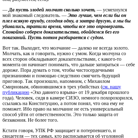
—
Да пусть злодей молчит сколько хочет,
— усмехнулся
мой знакомый следователь. —
Это лучше, чем если бы он
плел всякую ерунду, сегодня одну, а завтра другую, а мы бы
убивались, тратили время, чтобы все это опровергать.
Спокойно соберем доказательства, обойдемся без его
показаний. Пусть потом разбирается с судом.
Вот так. Выходит, что молчание — далеко не всегда золото.
Молчать, как и говорить, нужно с умом. Когда молчуна со
всех сторон обкладывают доказательствами, с какого‑то
момента он начинает понимать, что дальше запираться — себе
дороже. Пора думать о том, чтобы чистосердечными
признаниями и помощью следствию смягчить будущий
приговор. Так произошло, напомним, с Михаилом
Смирновым, обвинявшимся в трех убийствах (
см. нашу
публикацию
«Эхо давнего взрыва» от 19 декабря прошлого
года). Человек, сидя в камере СИЗО, немного похорохорился,
ссылаясь на Конституцию, а потом понял, что она ему не
поможет. Ибо право на молчание не есть универсальный
способ уйти от ответственности. Это только защита от
беззакония. Не более того.
Кстати говоря, УПК РФ защищает и потерпевшего, и
свидетеля — тех самых, кто расписывается об уголовной