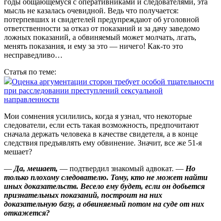
годы общающемуся с оперативниками и следователями, эта
мысль не казалась очевидной. Ведь что получается:
потерпевших и свидетелей предупреждают об уголовной
ответственности за отказ от показаний и за дачу заведомо
ложных показаний, а обвиняемый может молчать, лгать,
менять показания, и ему за это — ничего! Как‑то это
несправедливо…
Статья по теме:
Оценка аргументации сторон требует особой тщательности
при расследовании преступлений сексуальной
направленности
Мои сомнения усилились, когда я узнал, что некоторые
следователи, если есть такая возможность, предпочитают
сначала держать человека в качестве свидетеля, а в конце
следствия предъявлять ему обвинение. Значит, все же 51‑я
мешает?
—
Да, мешает,
— подтвердил знакомый адвокат. —
Но
только плохому следователю. Тому, кто не может найти
иных доказательств. Весело ему будет, если он добьется
признательных показаний, построит на них
доказательную базу, а обвиняемый потом на суде от них
откажется?