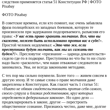
ФОТО Pixabay
В советские времена, если кто помнит, нас очень забавляла
фраза полицейских из западных боевиков, которую те
произносили при задержании подозреваемого, разъясняя его
права: «
У вас есть право хранить молчание. Все, что вы
скажете, может быть использовано против вас в суде!
».
Простой человек недоумевал:
«Это что же, если
преступники будут молчать, как мы их сажать‑то
будем?!
». Пресловутое «признание — царица доказательств»
сидело где‑то в подкорке. Преступника во что бы то ни стало
надо было «расколоть», чем наши отважные следователи и
занимались. Увы, не всегда законными методами.
С тех пор мы сильно поумнели. Более того — живем совсем в
другую эпоху. И те самые слова о праве молчания даже
закреплены в Конституции. Как гласит часть 1 статьи 51:
«
Никто не обязан свидетельствовать против себя самого,
своего супруга и близких родственников, круг которых
определяется федеральным законом
». Но одно дело —
продекларировать в законе, другое — перестроить
общественное сознание. Признаюсь честно, даже мне, долгие