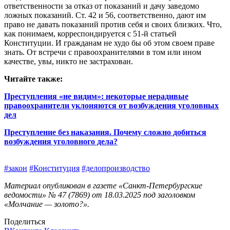
ответственности за отказ от показаний и дачу заведомо
ложных показаний. Ст. 42 и 56, соответственно, дают им
право не давать показаний против себя и своих близких. Что,
как понимаем, корреспондируется с 51‑й статьей
Конституции. И гражданам не худо бы об этом своем праве
знать. От встречи с правоохранителями в том или ином
качестве, увы, никто не застрахован.
Читайте также:
Преступления «не видим»: некоторые нерадивые
правоохранители уклоняются от возбуждения уголовных
дел
Преступление без наказания. Почему сложно добиться
возбуждения уголовного дела?
#закон
#Конституция
#делопроизводство
Материал опубликован в газете «Санкт-Петербургские
ведомости» № 47 (7869) от 18.03.2025 под заголовком
«Молчание — золото?».
Поделиться