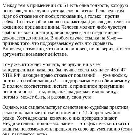
Между тем в применении ст. 51 есть одна тонкость, которую
непосвященные чувствуют далеко не всегда. Речь ведь там
идет об отказе не от любых показаний, а только «против
себя». То есть изобличающего характера. Для следователя это
косвенное признание вины. Человек молчит, либо чувствуя
слабость своей позиции, либо надеясь, что следствие не
докопается до истины. В любом случае ссылка на 51‑ю —
признак того, что подозреваемому есть что скрывать.
Впрочем, возможно, что он и невиновен, но не верит, что его
аргументы возымеют действие.
Тому же, кто хочет молчать, не будучи ни в чем
заподозренным, казалось бы, лучше сослаться на ст. 46 и 47
УПК РФ, дающие право отказа от показаний — уже любых,
не только изобличающих! — подозреваемому и обвиняемому.
В полном соответствии, кстати, с принципом презумпции
невиновности — вы, мол, сначала докажите мою вину, а
потом я, может быть, и разомкну свои уста.
Однако, как свидетельствует следственно-судебная практика,
ссылки на данные статьи в отличие от 51‑й чрезвычайно
редки. Хотя адвокаты, конечно, о них прекрасно знают.
Неудивительно: полное молчание — это фактически отказ от
защиты, невозможность предъявить свою аргументацию (если
она, разумеется, есть).