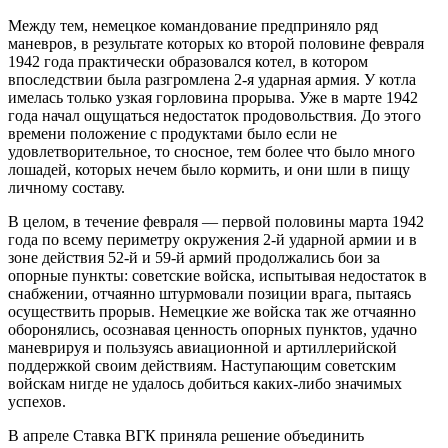
Между тем, немецкое командование предприняло ряд
маневров, в результате которых ко второй половине февраля
1942 года практически образовался котел, в котором
впоследствии была разгромлена 2-я ударная армия. У котла
имелась только узкая горловина прорыва. Уже в марте 1942
года начал ощущаться недостаток продовольствия. До этого
времени положение с продуктами было если не
удовлетворительное, то сносное, тем более что было много
лошадей, которых нечем было кормить, и они шли в пищу
личному составу.
В целом, в течение февраля — первой половины марта 1942
года по всему периметру окружения 2-й ударной армии и в
зоне действия 52-й и 59-й армий продолжались бои за
опорные пункты: советские войска, испытывая недостаток в
снабжении, отчаянно штурмовали позиции врага, пытаясь
осуществить прорыв. Немецкие же войска так же отчаянно
оборонялись, осознавая ценность опорных пунктов, удачно
маневрируя и пользуясь авиационной и артиллерийской
поддержкой своим действиям. Наступающим советским
войскам нигде не удалось добиться каких-либо значимых
успехов.
В апреле Ставка ВГК приняла решение объединить