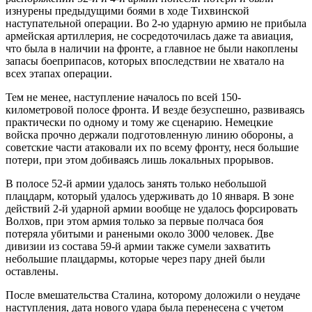
изнурены предыдущими боями в ходе Тихвинской
наступательной операции. Во 2-ю ударную армию не прибыла
армейская артиллерия, не сосредоточилась даже та авиация,
что была в наличии на фронте, а главное не были накоплены
запасы боеприпасов, которых впоследствии не хватало на
всех этапах операции.
Тем не менее, наступление началось по всей 150-
километровой полосе фронта. И везде безуспешно, развиваясь
практически по одному и тому же сценарию. Немецкие
войска прочно держали подготовленную линию обороны, а
советские части атаковали их по всему фронту, неся большие
потери, при этом добиваясь лишь локальных прорывов.
В полосе 52-й армии удалось занять только небольшой
плацдарм, который удалось удерживать до 10 января. В зоне
действий 2-й ударной армии вообще не удалось форсировать
Волхов, при этом армия только за первые полчаса боя
потеряла убитыми и ранеными около 3000 человек. Две
дивизии из состава 59-й армии также сумели захватить
небольшие плацдармы, которые через пару дней были
оставлены.
После вмешательства Сталина, которому доложили о неудаче
наступления, дата нового удара была перенесена с учетом