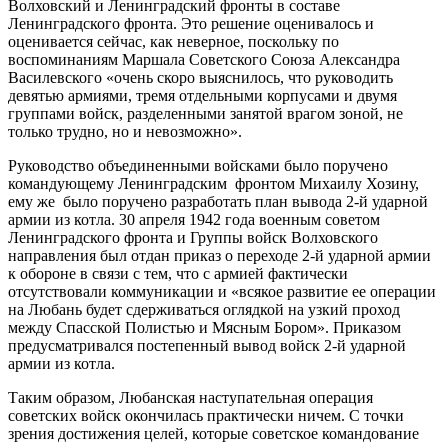
Волховский и Ленинградский фронты в составе
Ленинградского фронта. Это решение оценивалось и
оценивается сейчас, как неверное, поскольку по
воспоминаниям Маршала Советского Союза Александра
Василевского «очень скоро выяснилось, что руководить
девятью армиями, тремя отдельными корпусами и двумя
группами войск, разделенными занятой врагом зоной, не
только трудно, но и невозможно».
Руководство объединенными войсками было поручено
командующему Ленинградским фронтом Михаилу Хозину,
ему же было поручено разработать план вывода 2-й ударной
армии из котла. 30 апреля 1942 года военным советом
Ленинградского фронта и Группы войск Волховского
направления был отдан приказ о переходе 2-й ударной армии
к обороне в связи с тем, что с армией фактически
отсутствовали коммуникации и «всякое развитие ее операции
на Любань будет сдерживаться оглядкой на узкий проход
между Спасской Полистью и Мясным Бором». Приказом
предусматривался постепенный вывод войск 2-й ударной
армии из котла.
Таким образом, Любанская наступательная операция
советских войск окончилась практически ничем. С точки
зрения достижения целей, которые советское командование