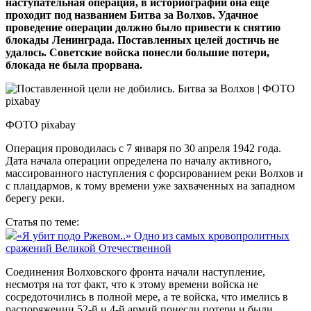
наступательная операция, в историографии она еще
проходит под названием Битва за Волхов. Удачное
проведение операции должно было привести к снятию
блокады Ленинграда. Поставленных целей достичь не
удалось. Советские войска понесли большие потери,
блокада не была прорвана.
ФОТО pixabay
Операция проводилась с 7 января по 30 апреля 1942 года.
Дата начала операции определена по началу активного,
массированного наступления с форсированием реки Волхов и
с плацдармов, к тому времени уже захваченных на западном
берегу реки.
Статья по теме:
«Я убит подо Ржевом..» Одно из самых кровопролитных
сражений Великой Отечественной
Соединения Волховского фронта начали наступление,
несмотря на тот факт, что к этому времени войска не
сосредоточились в полной мере, а те войска, что имелись в
распоряжении 52-й и 4-й армий понесли потери и были