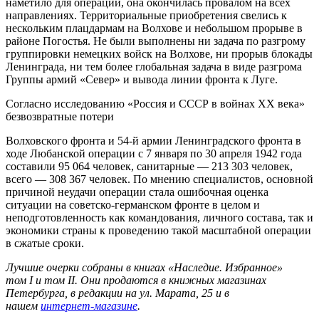
наметило для операции, она окончилась провалом на всех
направлениях. Территориальные приобретения свелись к
нескольким плацдармам на Волхове и небольшом прорыве в
районе Погостья. Не были выполнены ни задача по разгрому
группировки немецких войск на Волхове, ни прорыв блокады
Ленинграда, ни тем более глобальная задача в виде разгрома
Группы армий «Север» и вывода линии фронта к Луге.
Согласно исследованию «Россия и СССР в войнах XX века»
безвозвратные потери
Волховского фронта и 54-й армии Ленинградского фронта в
ходе Любанской операции с 7 января по 30 апреля 1942 года
составили 95 064 человек, санитарные — 213 303 человек,
всего — 308 367 человек. По мнению специалистов, основной
причиной неудачи операции стала ошибочная оценка
ситуации на советско-германском фронте в целом и
неподготовленность как командования, личного состава, так и
экономики страны к проведению такой масштабной операции
в сжатые сроки.
Лучшие очерки собраны в книгах «Наследие. Избранное»
том I и том II. Они продаются в книжных магазинах
Петербурга, в редакции на ул. Марата, 25 и в
нашем
интернет-магазине
.