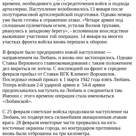
времени, необходимого для сосредоточения войск и подхода
артиллерии. Наступление возобновилось 13 января после
полуторачасовой артиллерийской подготовки. Однако немцы
уже были готовы к отражению атаки. «Четыре армии под
сплошным пулеметным огнем, устилая Волхов трупами,
рванулись к западному берегу», - вспоминали впоследствии
выжившие участники той операции. 14 января на многих
участках фронта войска вновь перешли к обороне.
В феврале было предпринято новой наступление —
направлением на Любань, и вновь оно застопорилось. Однако
Ставка Верховного главнокомандования с таким положением
дел мириться не хотела. С инспекцией на фронт в середине
февраля прибыл от Ставки ВГК Климент Ворошилов.
Последовал новый приказ: к 1 марта 1942 года взять Любань.
Теперь войскам 2-й ударной армии и 54-й армии
предписывалось наступать на Любань и соединиться там.
Именно с этого времени операция стала именоваться
«Любанской».
С 25 февраля советские войска продолжили наступление на
Любань, но подверглись сильнейшим авиационным атакам
врага. 28 февраля некоторые части прорвались на юго-
восточные окраины города, но контрударом противника
вновь были отброшены на три километра.