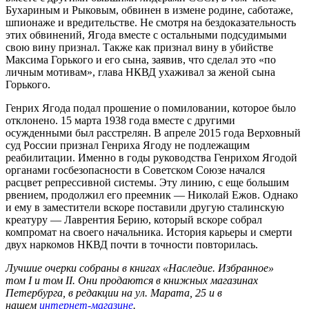
Бухариным и Рыковым, обвинен в измене родине, саботаже,
шпионаже и вредительстве. Не смотря на бездоказательность
этих обвинений, Ягода вместе с остальными подсудимыми
свою вину признал. Также как признал вину в убийстве
Максима Горького и его сына, заявив, что сделал это «по
личным мотивам», глава НКВД ухаживал за женой сына
Горького.
Генрих Ягода подал прошение о помиловании, которое было
отклонено. 15 марта 1938 года вместе с другими
осужденными был расстрелян. В апреле 2015 года Верховный
суд России признал Генриха Ягоду не подлежащим
реабилитации. Именно в годы руководства Генрихом Ягодой
органами госбезопасности в Советском Союзе начался
расцвет репрессивной системы. Эту линию, с еще большим
рвением, продолжил его преемник — Николай Ежов. Однако
и ему в заместители вскоре поставили другую сталинскую
креатуру — Лаврентия Берию, который вскоре собрал
компромат на своего начальника. История карьеры и смерти
двух наркомов НКВД почти в точности повторилась.
Лучшие очерки собраны в книгах «Наследие. Избранное»
том I и том II. Они продаются в книжных магазинах
Петербурга, в редакции на ул. Марата, 25 и в
нашем
интернет-магазине
.