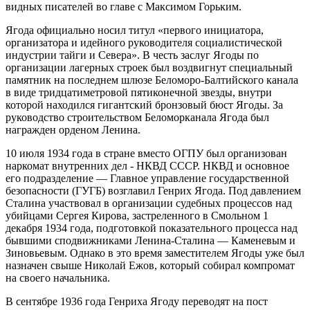
видных писателей во главе с Максимом Горьким.
Ягода официально носил титул «первого инициатора,
организатора и идейного руководителя социалистической
индустрии тайги и Севера». В честь заслуг Ягоды по
организации лагерных строек был воздвигнут специальный
памятник на последнем шлюзе Беломоро-Балтийского канала
в виде тридцатиметровой пятиконечной звезды, внутри
которой находился гигантский бронзовый бюст Ягоды. За
руководство строительством Беломорканала Ягода был
награжден орденом Ленина.
10 июля 1934 года в стране вместо ОГПУ был организован
наркомат внутренних дел - НКВД СССР. НКВД и основное
его подразделение — Главное управление государственной
безопасности (ГУГБ) возглавил Генрих Ягода. Под давлением
Сталина участвовал в организации судебных процессов над
убийцами Сергея Кирова, застреленного в Смольном 1
декабря 1934 года, подготовкой показательного процесса над
бывшими сподвижниками Ленина-Сталина — Каменевым и
Зиновьевым. Однако в это время заместителем Ягоды уже был
назначен свыше Николай Ежов, который собирал компромат
на своего начальника.
В сентябре 1936 года Генриха Ягоду переводят на пост