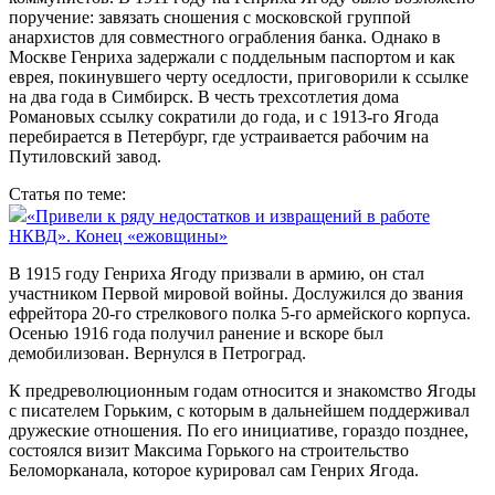
поручение: завязать сношения с московской группой
анархистов для совместного ограбления банка. Однако в
Москве Генриха задержали с поддельным паспортом и как
еврея, покинувшего черту оседлости, приговорили к ссылке
на два года в Симбирск. В честь трехсотлетия дома
Романовых ссылку сократили до года, и с 1913-го Ягода
перебирается в Петербург, где устраивается рабочим на
Путиловский завод.
Статья по теме:
«Привели к ряду недостатков и извращений в работе
НКВД». Конец «ежовщины»
В 1915 году Генриха Ягоду призвали в армию, он стал
участником Первой мировой войны. Дослужился до звания
ефрейтора 20-го стрелкового полка 5-го армейского корпуса.
Осенью 1916 года получил ранение и вскоре был
демобилизован. Вернулся в Петроград.
К предреволюционным годам относится и знакомство Ягоды
с писателем Горьким, с которым в дальнейшем поддерживал
дружеские отношения. По его инициативе, гораздо позднее,
состоялся визит Максима Горького на строительство
Беломорканала, которое курировал сам Генрих Ягода.