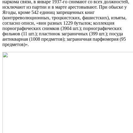
наркома связи, в январе 1937-го снимают со всех должностей,
исключают из партии и в марте арестовывают. При обыске у
Ягоды, кроме 542 единиц запрещенных книг
(контрреволюционных, троцкистских, фашистских), изъяты,
согласно описи, «вин разных 1229 бутылок; коллекция
порнографических снимков (3904 шт.); порнографических
фильмов (11 шт.); пластинок заграничных (399 шт.); посуда
антикварная (1008 предметов); заграничная парфюмерия (95
предметов)».