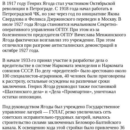
В 1917 году Генрих Ягода стал участником Октябрьской
революции в Петрограде. С 1918 года начал работать в
Петроградской ЧК, но уже через год по инициативе Якова
Свердлова и Феликса Дзержинского переведен в Москву. В
июле 1927 года Ягода становится начальником Секретно-
оперативного управления ОГПУ. При этом из-за
болезненности председателя ОГПУ Вячеслава Менжинскоого
Ягода фактически возглавлял это учреждение. При этом
отличился при разгроме антисталинских демонстраций в
октябре 1927 года.
В начале 1933-го принял участие в разработке дела о
вредительстве в системе Наркомата земледелия и Наркомата
совхозов СССР. По делу «вредителей» было арестовано около
100 специалистов-аграрников, 40 человек были приговорены
к расстрелу, остальные осуждены на различные сроки
заключения. Генрих Ягода руководил также постановкой
«Шахтинского дела» и «Дела «Промпартии», уничтожал
остатки оппозиции.
Под руководством Ягоды был учреждено Государственное
управление лагерей — ГУЛАГ, резко увеличилась сеть
советских исправительно-трудовых лагерей, началось
строительство силами заключенных Беломоро-Балтийского
канала. К освещению хода этой стройки было привлечено 36