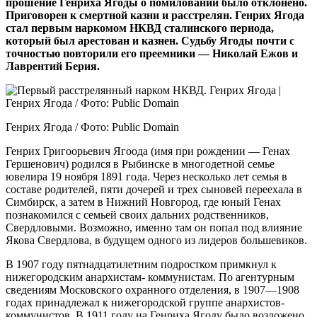
прошение Генриха Ягоды о помиловании было отклонено.
Приговорен к смертной казни и расстрелян. Генрих Ягода
стал первым наркомом НКВД сталинского периода,
который был арестован и казнен. Судьбу Ягоды почти с
точностью повторили его преемники — Николай Ежов и
Лаврентий Берия.
Генрих Ягода / Фото: Public Domain
Генрих Григоорьевич Ягоода (имя при рождении — Генах
Гершенович) родился в Рыбинске в многодетной семье
ювелира 19 ноября 1891 года. Через несколько лет семья в
составе родителей, пяти дочерей и трех сыновей переехала в
Симбирск, а затем в Нижний Новгород, где юный Генах
познакомился с семьей своих дальних родственников,
Свердловыми. Возможно, именно там он попал под влияние
Якова Свердлова, в будущем одного из лидеров большевиков.
В 1907 году пятнадцатилетним подростком примкнул к
нижегородским анархистам- коммунистам. По агентурным
сведениям Московского охранного отделения, в 1907—1908
годах принадлежал к нижегородской группе анархистов-
коммунистов. В 1911 году на Генриха Ягоду было возложено