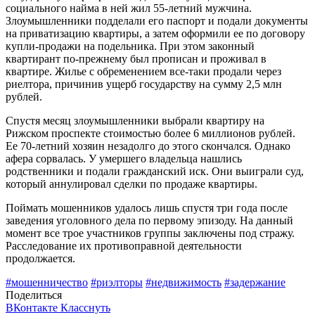
социального найма в ней жил 55-летний мужчина.
Злоумышленники подделали его паспорт и подали документы
на приватизацию квартиры, а затем оформили ее по договору
купли-продажи на подельника. При этом законный
квартирант по-прежнему был прописан и проживал в
квартире. Жилье с обременением все-таки продали через
риелтора, причинив ущерб государству на сумму 2,5 млн
рублей.
Спустя месяц злоумышленники выбрали квартиру на
Рижском проспекте стоимостью более 6 миллионов рублей.
Ее 70-летний хозяин незадолго до этого скончался. Однако
афера сорвалась. У умершего владельца нашлись
родственники и подали гражданский иск. Они выиграли суд,
который аннулировал сделки по продаже квартиры.
Поймать мошенников удалось лишь спустя три года после
заведения уголовного дела по первому эпизоду. На данный
момент все трое участников группы заключены под стражу.
Расследование их противоправной деятельности
продолжается.
#мошенничество
#риэлторы
#недвижимость
#задержание
Поделиться
ВКонтакте
Класснуть