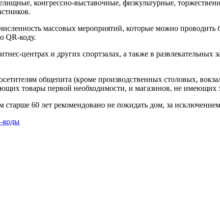
 зрелищные, конгрессно-выставочные, физкультурные, торжестве
астников.
 численность массовых мероприятий, которые можно проводить бе
о QR-коду.
 фитнес-центрах и других спортзалах, а также в развлекательны
посетителям общепита (кроме производственных столовых, вокзал
ающих товары первой необходимости, и магазинов, не имеющих 
 старше 60 лет рекомендовано не покидать дом, за исключением
-коды