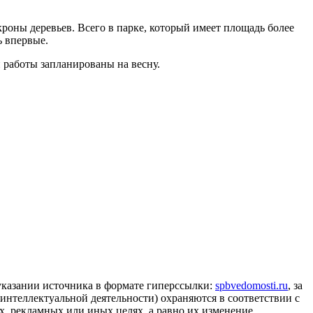
кроны деревьев. Всего в парке, который имеет площадь более
ь впервые.
 работы запланированы на весну.
 указании источника в формате гиперссылки:
spbvedomosti.ru
, за
 интеллектуальной деятельности) охраняются в соответствии с
, рекламных или иных целях, а равно их изменение,