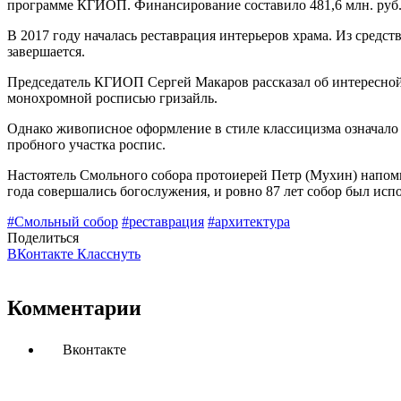
программе КГИОП. Финансирование составило 481,6 млн. руб
В 2017 году началась реставрация интерьеров храма. Из средст
завершается.
Председатель КГИОП Сергей Макаров рассказал об интересной 
монохромной росписью гризайль.
Однако живописное оформление в стиле классицизма означало 
пробного участка роспис.
Настоятель Смольного собора протоиерей Петр (Мухин) напомнил
года совершались богослужения, и ровно 87 лет собор был исп
#Смольный собор
#реставрация
#архитектура
Поделиться
ВКонтакте
Класснуть
Комментарии
Вконтакте