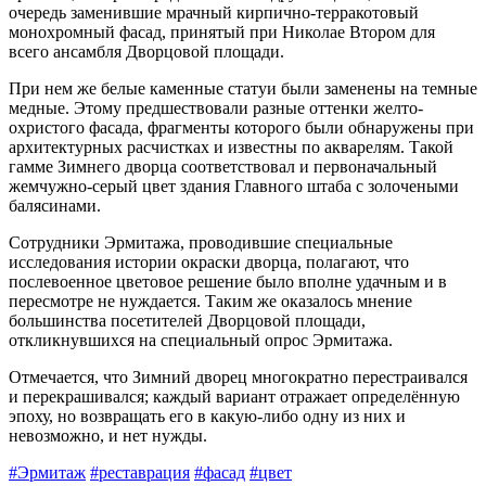
очередь заменившие мрачный кирпично-терракотовый
монохромный фасад, принятый при Николае Втором для
всего ансамбля Дворцовой площади.
При нем же белые каменные статуи были заменены на темные
медные. Этому предшествовали разные оттенки желто-
охристого фасада, фрагменты которого были обнаружены при
архитектурных расчистках и известны по акварелям. Такой
гамме Зимнего дворца соответствовал и первоначальный
жемчужно-серый цвет здания Главного штаба с золочеными
балясинами.
Сотрудники Эрмитажа, проводившие специальные
исследования истории окраски дворца, полагают, что
послевоенное цветовое решение было вполне удачным и в
пересмотре не нуждается. Таким же оказалось мнение
большинства посетителей Дворцовой площади,
откликнувшихся на специальный опрос Эрмитажа.
Отмечается, что Зимний дворец многократно перестраивался
и перекрашивался; каждый вариант отражает определённую
эпоху, но возвращать его в какую-либо одну из них и
невозможно, и нет нужды.
#Эрмитаж
#реставрация
#фасад
#цвет