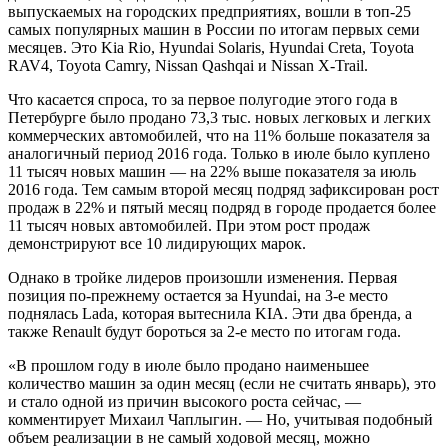
выпускаемых на городских предприятиях, вошли в топ-25
самых популярных машин в России по итогам первых семи
месяцев. Это Kia Rio, Hyundai Solaris, Hyundai Creta, Toyota
RAV4, Toyota Camry, Nissan Qashqai и Nissan X-Trail.
Что касается спроса, то за первое полугодие этого года в
Петербурге было продано 73,3 тыс. новых легковых и легких
коммерческих автомобилей, что на 11% больше показателя за
аналогичный период 2016 года. Только в июле было куплено
11 тысяч новых машин — на 22% выше показателя за июль
2016 года. Тем самым второй месяц подряд зафиксирован рост
продаж в 22% и пятый месяц подряд в городе продается более
11 тысяч новых автомобилей. При этом рост продаж
демонстрируют все 10 лидирующих марок.
Однако в тройке лидеров произошли изменения. Первая
позиция по-прежнему остается за Hyundai, на 3-е место
поднялась Lada, которая вытеснила KIA. Эти два бренда, а
также Renault будут бороться за 2-е место по итогам года.
«В прошлом году в июле было продано наименьшее
количество машин за один месяц (если не считать январь), это
и стало одной из причин высокого роста сейчас, —
комментирует Михаил Чаплыгин. — Но, учитывая подобный
объем реализации в не самый ходовой месяц, можно