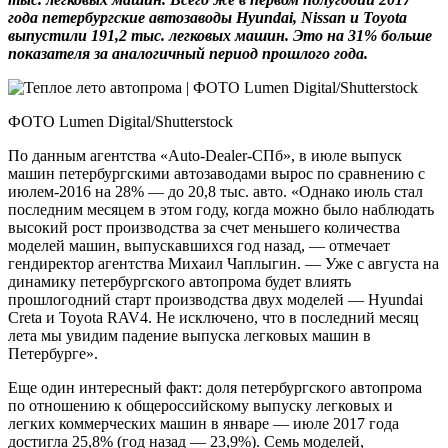
года петербургские автозаводы Hyundai, Nissan и Toyota
выпустили 191,2 тыс. легковых машин. Это на 31% больше
показателя за аналогичный период прошлого года.
ФОТО Lumen Digital/Shutterstock
По данным агентства «Auto-Dealer-СПб», в июле выпуск
машин петербургскими автозаводами вырос по сравнению с
июлем-2016 на 28% — до 20,8 тыс. авто. «Однако июль стал
последним месяцем в этом году, когда можно было наблюдать
высокий рост производства за счет меньшего количества
моделей машин, выпускавшихся год назад, — отмечает
гендиректор агентства Михаил Чаплыгин. — Уже с августа на
динамику петербургского автопрома будет влиять
прошлогодний старт производства двух моделей — Hyundai
Creta и Toyota RAV4. Не исключено, что в последний месяц
лета мы увидим падение выпуска легковых машин в
Петербурге».
Еще один интересный факт: доля петербургского автопрома
по отношению к общероссийскому выпуску легковых и
легких коммерческих машин в январе — июле 2017 года
достигла 25,8% (год назад — 23,9%). Семь моделей,