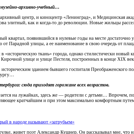
 и музейно-архивно-учебный…
 и архивный центр, и киноцентр «Ленинград», и Медицинская ак
снова элитный, как и когда‑то до революции. Новые жильцы рас
дный квартал, появившийся в нулевые годы на месте достаточн
го от Парадной улицы, а ее наименование в свою очередь от пла
в «историческую ткань» города, однако стилистически новый кв
 Кирочной улице и улице Пестеля, построенных в конце XIX ве
а историческим зданием бывшего госпиталя Преображенского по
рбургу…
тербурга: сюда приходят горожане всех возрастов.
ется на лужайках, здесь же — родители с детьми… Впрочем, по
воляющее кратчайшим и при этом максимально комфортным путе
орый в народе называют «затрубьем»
еулке, живет поэт Александр Кушнер. Он рассказывал мне, что ни