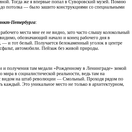
мной. Тогда же я впервые попал в Суворовский музей. Помню
ла до потолка — было зашито конструкциями со специальными
анкт-Петербурга
:
рабочего места мне ее не видно, зато часто слышу колокольный
видимо, обозначающий начало и конец рабочего дня в
, — и тот белый. Получается белокаменный уголок в центре
асфальт, автомобили. Пейзаж без живой природы.
ки и получения там медали «Рожденному в Ленинграде» зимой
 мира в социалистической реальности, ведь там на
и с видом на штаб революции — Смольный. Проходя рядом по
ть каждый. Это уникальное место не только в архитектурном,