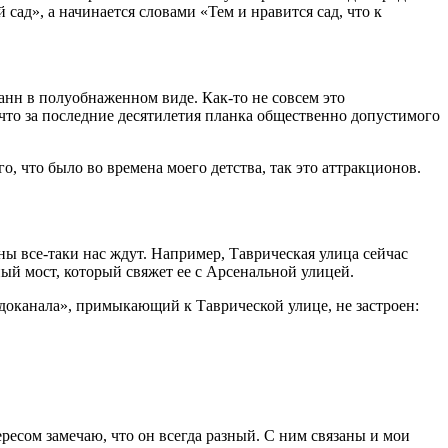
 сад», а начинается словами «Тем и нравится сад, что к
анн в полуобнаженном виде. Как‑то не совсем это
 что за последние десятилетия планка общественно допустимого
го, что было во времена моего детства, так это аттракционов.
ны все‑таки нас ждут. Например, Таврическая улица сейчас
ный мост, который свяжет ее с Арсенальной улицей.
одоканала», примыкающий к Таврической улице, не застроен:
ересом замечаю, что он всегда разный. С ним связаны и мои