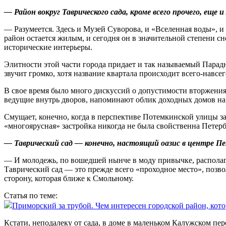
— Район вокруг Таврического сада, кроме всего прочего, еще
— Разумеется. Здесь и Музей Суворова, и «Вселенная воды»,
район остается жилым, и сегодня он в значительной степени 
исторические интерьеры.
Элитности этой части города придает и так называемый Пара
звучит громко, хотя название квартала происходит всего-навсе
В свое время было много дискуссий о допустимости вторжения 
ведущие внутрь дворов, напоминают облик доходных домов на
Смущает, конечно, когда в перспективе Потемкинской улицы з
«многоярусная» застройка никогда не была свойственна Пете
— Таврический сад — конечно, настоящий оазис в центре Пе
— И молодежь, по вошедшей нынче в моду привычке, располага
Таврический сад — это прежде всего «проходное место», поз
сторону, которая ближе к Смольному.
Статья по теме:
Приморский за трубой. Чем интересен городской район, кот
Кстати, неподалеку от сада, в доме в маленьком Калужском пер