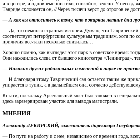
и в центре, и одновременно тихо, спокойно, зелено. У него даж
Тавриде склоняется он, // Через тысячи верст до отрогов ее дос
— А как вы относитесь к тому, что в жаркие летние дни л
— Да, это немного странная история. Думаю, что Таврический 
соответствует петербургским культурным традициям, хотя по с
приличия все‑таки несколько снизилась…
Хорошо помню, как выглядел этот парк в советское время: тогда
Они находились слева от бывшего кинотеатра «Ленинград», теп
— Никаких других радикальных изменений в парке не произ
— И благодаря этому Таврический сад остается таким же привл
упирается в тупик, а в дальнейшем она, согласно действующем
Кстати, поскольку Арсенальный мост был заложен в генеральны
здесь зарезервирован участок для вывода магистрали.
МНЕНИЯ
Александр ЛУКИРСКИЙ, заместитель директора Государстве
— По пути на работу и с нее, независимо от времени года, все