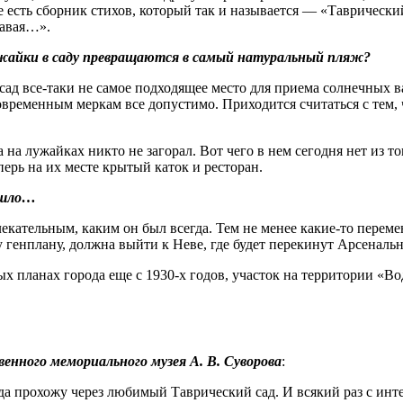
е есть сборник стихов, который так и называется — «Таврический
тавая…».
ужайки в саду превращаются в самый натуральный пляж?
сад все‑таки не самое подходящее место для приема солнечных в
овременным меркам все допустимо. Приходится считаться с тем,
 на лужайках никто не загорал. Вот чего в нем сегодня нет из то
ерь на их месте крытый каток и ресторан.
ошло…
екательным, каким он был всегда. Тем не менее какие‑то переме
у генплану, должна выйти к Неве, где будет перекинут Арсеналь
х планах города еще с 1930‑х годов, участок на территории «В
нного мемориального музея А. В. Суворова
:
гда прохожу через любимый Таврический сад. И всякий раз с инт