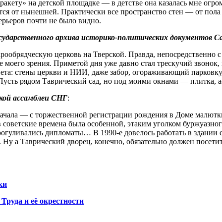
акету» на детской площадке — в детстве она казалась мне огро
ается от нынешней. Практически все пространство стен — от по
рьеров почти не было видно.
ударственного архива историко-политических документов С
ообрядческую церковь на Тверской. Правда, непосредственно с 
моего зрения. Приметой дня уже давно стал трескучий звонок, 
ета: стены церкви и НИИ, даже забор, огораживающий парковку
. Пусть рядом Таврический сад, но под моими окнами — плитка, 
ой ассамблеи СНГ
:
 начала — с торжественной регистрации рождения в Доме малют
 советские времена была особенной, этаким уголком буржуазного
прогуливались дипломаты… В 1990‑е довелось работать в здани
. Ну а Таврический дворец, конечно, обязательно должен посети
ки
Труда и её окрестности