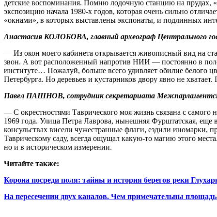
детские воспоминания. Помню лодочную станцию на прудах, «р
экспозицию начала 1980‑х годов, которая очень сильно отлич
«окнами», в которых выставлены экспонаты, и подлинных инте
Анастасия КОЛОБОВА, главный археограф Центрального гос
— Из окон моего кабинета открывается живописный вид на стар
звон. А вот расположенный напротив НИИ — постоянно в поле 
институте… Пожалуй, больше всего удивляет обилие белого цв
Петербурга. Но деревьев и кустарников двору явно не хватает
Павел ПАШНОВ, сотрудник секретариата Межпарламентск
— С окрестностями Таврического моя жизнь связана с самого
1969 года. Улица Петра Лаврова, нынешняя Фурштатская, еще в
консульствах висели чужестранные флаги, ездили иномарки, 
Таврическому саду, всегда ощущал какую‑то магию этого места
но и в историческом измерении.
Читайте также:
Корона посреди поля: тайны и история берегов реки Глухар
На пересечении двух каналов. Чем примечательны площадь 