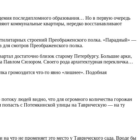
адемия последипломного образования… Но в первую очередь
селяют коммунальные квартиры, нередко восстанавливают
о утилитарных строений Преображенского полка. «Парадный» —
ца для смотров Преображенского полка.
артал достаточно близок старому Петербургу. Большие арки,
ка Павлом Сюзором. Своего рода архитектурная перекличка…
лка громоздится что‑то явно «лишнее». Подобная
 потоку людей видно, что для огромного количества горожан
м попасть с Потемкинской улицы на Таврическую — на ту
 на что не променяет это место у Таврического сада. Вроде бы