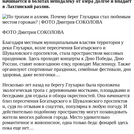
начинается в болотах неподалеку от озера Долгое и впадает
в Лахтинский разлив.
ФОТО Дмитрия СОКОЛОВА
Благодаря местным муниципальным властям территория у
реки Глухарки, возле пересечения Богатырского и
Шуваловского проспектов, стала пространством массовых
праздников. Здесь проходят концерты к Дню Победы, Дню
России, ставят новогоднюю елку, проводят Масленицу. Также
организуют спортивные праздники, семейные фестивали, дни
здоровья, даже велогонки…
Несколько лет назад на берегу Глухарки была проложена
экологическая тропа с деревянными мостками, площадками и
беседками для отдыха и обзора окрестностей. Она начинается
близ пересечения Богатырского и Шуваловского проспектов
и, судя по отзывам в соцсетях, популярна в любую погоду. И
действительно подобному пространству могут позавидовать
жители многих районов города. Место удивительно
романтичное и живописное, одна только беда: фонарей здесь
пока еще нет…