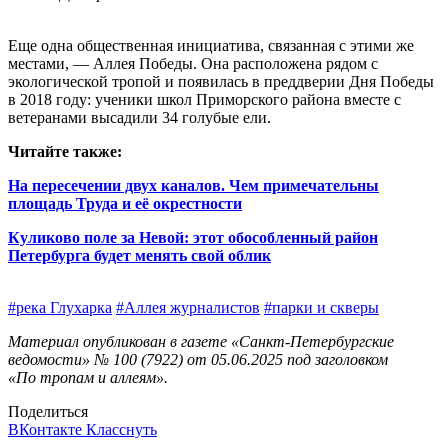
Еще одна общественная инициатива, связанная с этими же
местами, — Аллея Победы. Она расположена рядом с
экологической тропой и появилась в преддверии Дня Победы
в 2018 году: ученики школ Приморского района вместе с
ветеранами высадили 34 голубые ели.
Читайте также:
На пересечении двух каналов. Чем примечательны
площадь Труда и её окрестности
Куликово поле за Невой: этот обособленный район
Петербурга будет менять свой облик
#река Глухарка
#Аллея журналистов
#парки и скверы
Материал опубликован в газете «Санкт-Петербургские
ведомости» № 100 (7922) от 05.06.2025 под заголовком
«По тропам и аллеям».
Поделиться
ВКонтакте
Класснуть