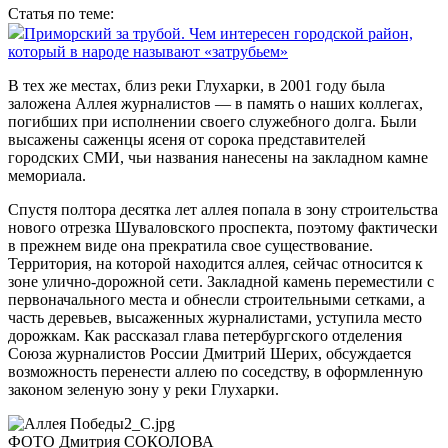
Статья по теме:
Приморский за трубой. Чем интересен городской район,
который в народе называют «затрубьем»
В тех же местах, близ реки Глухарки, в 2001 году была
заложена Аллея журналистов — в память о наших коллегах,
погибших при исполнении своего служебного долга. Были
высажены саженцы ясеня от сорока представителей
городских СМИ, чьи названия нанесены на закладном камне
мемориала.
Спустя полтора десятка лет аллея попала в зону строительства
нового отрезка Шуваловского проспекта, поэтому фактически
в прежнем виде она прекратила свое существование.
Территория, на которой находится аллея, сейчас относится к
зоне улично-дорожной сети. Закладной камень переместили с
первоначального места и обнесли строительными сетками, а
часть деревьев, высаженных журналистами, уступила место
дорожкам. Как рассказал глава петербургского отделения
Союза журналистов России Дмитрий Шерих, обсуждается
возможность перенести аллею по соседству, в оформленную
законом зеленую зону у реки Глухарки.
ФОТО Дмитрия СОКОЛОВА