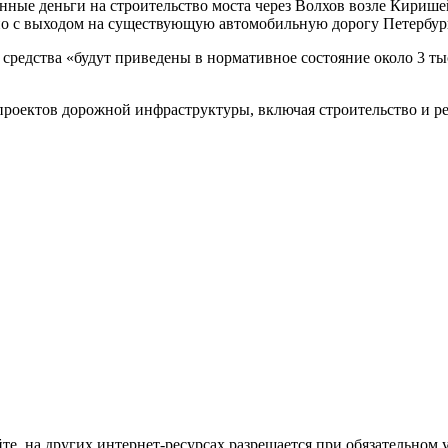
нные деньги на строительство моста через Волхов возле Кирише
но с выходом на существующую автомобильную дорогу Петербур
 средства «будут приведены в нормативное состояние около 3 т
 проектов дорожной инфраструктуры, включая строительство и 
те, на других интернет-ресурсах разрешается при обязательном