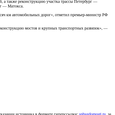
й, а также реконструкцию участка трассы Петербург —
г — Матокса.
ысяч км автомобильных дорог», отметил премьер-министр РФ
реконструкцию мостов и крупных транспортных развязок», —
 указании источника в формате гиперссылки:
spbvedomosti.ru
, за