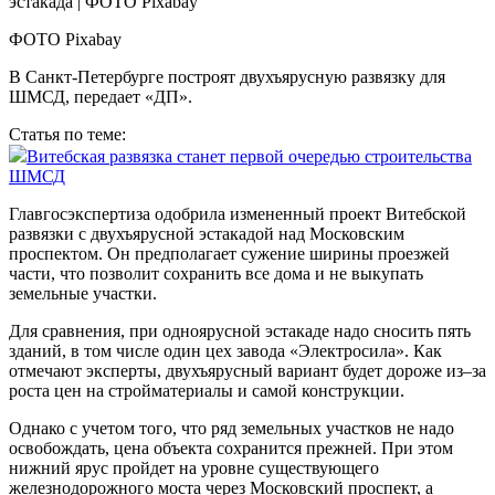
ФОТО Pixabay
В Санкт-Петербурге построят двухъярусную развязку для
ШМСД, передает «ДП».
Статья по теме:
Витебская развязка станет первой очередью строительства
ШМСД
Главгосэкспертиза одобрила измененный проект Витебской
развязки с двухъярусной эстакадой над Московским
проспектом. Он предполагает сужение ширины проезжей
части, что позволит сохранить все дома и не выкупать
земельные участки.
Для сравнения, при одноярусной эстакаде надо сносить пять
зданий, в том числе один цех завода «Электросила». Как
отмечают эксперты, двухъярусный вариант будет дороже из–за
роста цен на стройматериалы и самой конструкции.
Однако с учетом того, что ряд земельных участков не надо
освобождать, цена объекта сохранится прежней. При этом
нижний ярус пройдет на уровне существующего
железнодорожного моста через Московский проспект, а