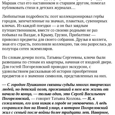
Маршак стал его наставником и старшим другом, помогал
публиковать стихи в детских журналах…
Любопытная подробность: поэт коллекционировал гербы
городов, запечатленные на значках, плакетках, сувенирных
ключах. Из каждой поездки — а он был заяд­лым
путешественником, вмес­те со своими родными не раз
побывал на Валдае, в Крыму, Грузии, Прибалтике —
привозил предметы для своего собрания. Друзья и коллеги,
зная его страсть, пополняли коллекцию, так она разрослась до
полутора сотен экземпляров.
По словам дочери поэта, Татьяны Сергеевны, ключи были
развешаны по стенам их квартиры, начиная от входной двери.
Для гостей Погореловский проводил экскурсии, с
удовольствием рассказывая об истории приобретения
предметов и о значении символов, представленных на них.
— С городом Пушкином связаны судьбы многих творческих
людей, но детский поэт, проживший в нем всю жизнь от
начала до конца,
— только один, это Сергей Васильевич
Погореловский,
— говорит Тать­яна Козлова.
— И, к
сожалению, его имя никак в городе не увековечено. А ведь
сохранился дом на Новой улице, в котором Погореловский
жил с семьей после вой­ны более тридцати лет. Наверное,