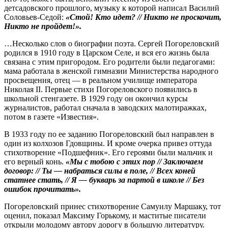
детсадовского прошлого, музыку к которой написал Василий
Соловь­ев-Седой:
«Стой! Кто идет? // Никто не проскочит,
Никто не пройдет!».
…Несколько слов о биографии поэта. Сергей Погореловский
родился в 1910 году в Царском Селе, и вся его жизнь была
связана с этим пригородом. Его родители были педагогами:
мама работала в женской гимназии Министерства народного
просвещения, отец — в реальном училище императора
Николая II. Первые стихи Погореловского появились в
школьной стенгазете. В 1929 году он окончил курсы
журналистов, работал сначала в заводских малотиражках,
потом в газете «Известия».
В 1933 году по ее заданию Погореловский был направлен в
один из колхозов Гдовщины. И кроме очерка привез оттуда
стихотворение «Подшефник». Его героями были мальчик и
его верный конь.
«Мы с тобою с этих пор // Заключаем
договор: // Ты — набраться силы в поле, // Всех коней
статнее стать, // Я — букварь за партой в школе // Без
ошибок прочитать».
Погореловский принес стихотворение Самуилу Маршаку, тот
оценил, показал Максиму Горькому, и маститые писатели
открыли молодому автору дорогу в большую литературу.