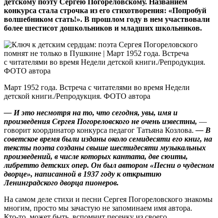
детскому поэту Сергею Погореловскому. Названием
конкурса стала строчка из его стихотворения: «Попробуй
волшебником стать!». В прошлом году в нем участвовали
более шестисот дошкольников и младших школьников.
Март 1952 года. Встреча с читателями во время Недели
детской книги./Репродукция. ФОТО автора
— И это несмотря на то, что сегодня, увы, имя и
произведения Сергея Погореловского не очень известны,
—
говорит координатор конкурса педагог Татьяна Козлова.
— В
советское время были изданы около семидесяти его книг, на
тексты поэ­та созданы свыше шестидесяти музыкальных
произведений, в числе которых кантата, две сюиты,
либретто детских опер. Он был автором «Песни о чудесном
дворце», написанной в 1937 году к открытию
Ленинградского дворца пионеров.
На самом деле стихи и песни ­Сергея Погореловского знакомы
многим, просто мы зачастую не запоминаем имя автора.
Кто‑то, может быть, вспомнит песенку из своего