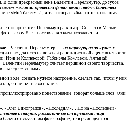
тры. В один прекрасный день Валентин Перельмутер, до зубов
о своем желании провести фотосъемку любых балетных
книге «Мой балет». И, хотя фотограф «был готов к полному
ленно пригласил Перельмутера в театр. Сначала в Малый,
фотографом была поставлена задача «создавать и
вает Валентин Перельмутер, —
из партера, из‑за кулис, с
пециально для него на верхней репетиционной сцене выстроили
ни: Ирины Колпаковой, Габриэлы Комлевой, Алтынай
 Валентин Перельмутер считает вершиной своего творчества.
вь на одном снимке.
ой воле, создать нужное настроение, сделать так, чтобы у них
было, он пишет в своей книге.
 проиллюстрировано повествование, говорят больше слов. Они
сты», «Олег Виноградов», «Последняя»… Но на «Последней»
балетные истории, рассказанные от третьего лица
, —
о балета с искусством фотографии», теперь он делится