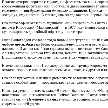
В такие истории верится с трудом, но факт есть факт — искрен
вооруженный фототехникой, постучал в дверь кабинета главно
сюжетов — от фрагментов до целого спектакля. Причем — «х
«отлупу», ему повезло. В тот же день он сделал свои первые б
Его фотографии оказались удачными, они понравились Олегу 
потом в Кировский (Мариинский) — в 1977 году Виноградов ст
культивировать достойный образ труппы театра».
Олег Виноградов создавал тогда новый репертуар и новый им
любого яруса, даже из будки осветителя»
. Однако и этого фо
павильон. Именно там были сделаны ныне известные всем ба
Асылмуратовой, Фаруха Рузиматова, Константина Заклинского
В доцифровую эпоху он сумел разложить движение танцовщицы 
В течение двадцати лет Перельмутер снимал труппу Кировского
осталось хорошее впечатление от съемки», стать их другом и ос
Его слог прихотлив и изящен (помогло филологическое образо
создают особый мир — пространство танца, уже не имеющее о
Книга разделена на шесть глав: «В начале была музыка», «На
повествование не заканчивается. Сейчас Валентин Самуилович
говорит он. —
Некоторые из них случились со мной, но я пря
секретами своей удачи.