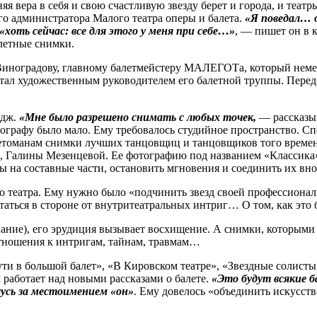
няя вера в себя и свою счастливую звезду берет и города, и теа
го администратора Малого театра оперы и балета.
«Я поведал… 
оть сейчас: все для этого у меня при себе…»
, — пишет он в 
алетные снимки.
Виноградову, главному балетмейстеру МАЛЕГОТа, который немед
ал художественным руководителем его балетной труппы. Перед 
идж.
«Мне было разрешено снимать с любых точек,
— рассказы
тографу было мало. Ему требовалось студийное пространство. С
летоманам снимки лучших танцовщиц и танцовщиков того време
, Галины Мезенцевой. Ее фотографию под названием «Классика»
на составные части, остановить мгновения и соединить их вно
 театра. Ему нужно было «подчинить звезд своей профессиональн
таться в стороне от внутри­театральных интриг… О том, как это 
вание), его эрудиция вызывает восхищение. А снимки, которыми
тношения к интригам, тайнам, травмам…
 пути в большой балет», «В Кировском театре», «Звездные соли
 работает над новыми рассказами о балете.
«Это будут всякие 
чусь за место­имением «он»
. Ему довелось «объединить искусств