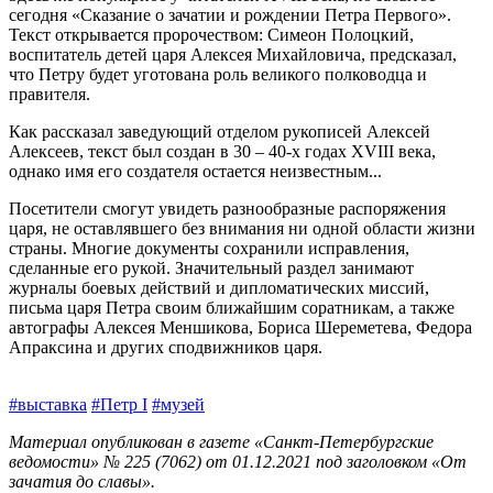
сегодня «Сказание о зачатии и рождении Петра Первого».
Текст открывается пророчеством: Симеон Полоцкий,
воспитатель детей царя Алексея Михайловича, предсказал,
что Петру будет уготована роль великого полководца и
правителя.
Как рассказал заведующий отделом рукописей Алексей
Алексеев, текст был создан в 30 – 40-х годах XVIII века,
однако имя его создателя остается неизвестным...
Посетители смогут увидеть разнообразные распоряжения
царя, не оставлявшего без внимания ни одной области жизни
страны. Многие документы сохранили исправления,
сделанные его рукой. Значительный раздел занимают
журналы боевых действий и дипломатических миссий,
письма царя Петра своим ближайшим соратникам, а также
автографы Алексея Меншикова, Бориса Шереметева, Федора
Апраксина и других сподвижников царя.
#выставка
#Петр I
#музей
Материал опубликован в газете «Санкт-Петербургские
ведомости» № 225 (7062) от 01.12.2021 под заголовком «От
зачатия до славы».