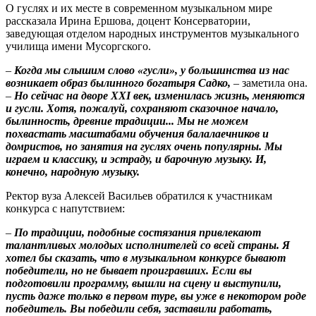
О гуслях и их месте в современном музыкальном мире
рассказала Ирина Ершова, доцент Консерватории,
заведующая отделом народных инструментов музыкального
училища имени Мусоргского.
–
Когда мы слышим слово «гусли», у большинства из нас
возникает образ былинного богатыря Садко,
– заметила она.
–
Но сейчас на дворе XXI век, изменилась жизнь, меняются
и гусли. Хотя, пожалуй, сохраняют сказочное начало,
былинность, древние традиции... Мы не можем
похвастать масштабами обучения балалаечников и
домристов, но занятия на гуслях очень популярны. Мы
играем и классику, и эстраду, и барочную музыку. И,
конечно, народную музыку.
Ректор вуза Алексей Васильев обратился к участникам
конкурса с напутствием:
–
По традиции, подобные состязания привлекают
талантливых молодых исполнителей со всей страны. Я
хотел бы сказать, что в музыкальном конкурсе бывают
победители, но не бывает проигравших. Если вы
подготовили программу, вышли на сцену и выступили,
пусть даже только в первом туре, вы уже в некотором роде
победитель. Вы победили себя, заставили работать,