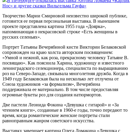
В Петербурге открылась выставка Антона Ломаева «Карлик
Нос» и другие сказки Вильгельма Гауфа»
Творчество Марии Смирновой неизвестно широкой публике,
готовится ее первая персональная выставка. В нынешнем
проекте представлена картина 1955 года «Доярка»,
напоминающая о некрасовской строке «Есть женщины в
русских селеньях».
Портрет Татьяны Вечерябиной кисти Виктории Белаковской
сопровожден на краю холста авторским посвящением:
«Умной и нежной, как роза, прекрасному человеку Татьяне В.
посвящаю». Как пояснила Харина, художницу и известного
ленинградского селекционера, специалиста по выращиванию
роз на Северо-Западе, связывала многолетняя дружба. Когда в
1949 году Белаковская была на несколько лет отлучена от
Союза художников «за формализм», Вечерябина
поддерживала ее материально. В том числе предоставляя
огромные букеты роз для создания натюрмортов.
Две пастели Леонида Фокина «Девушка с гитарой» и «За
чтением книги», созданные в 1960‑е годы, точно передают то
время, когда романтические женские портреты стали
равноправным жанром советского искусства.
Выставку завершает картина Олега Ломакина «Девушка с