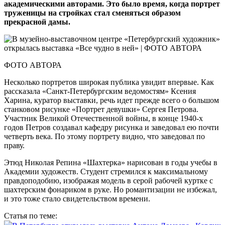
академическими авторами. Это было время, когда портрет
труженицы на стройках стал сменяться образом
прекрасной дамы.
ФОТО АВТОРА
Несколько портретов широкая пуб­лика увидит впервые. Как
рассказала «Санкт-Петербургским ведомостям» Ксения
Харина, куратор выставки, речь идет прежде всего о большом
станковом рисунке «Портрет девушки» Сергея Петрова.
Участник Великой Отечественной войны, в конце 1940‑х
годов Петров создавал кафедру рисунка и заведовал ею почти
четверть века. По этому портрету видно, что заведовал по
праву.
Этюд Николая Репина «Шахтерка» нарисован в годы учебы в
Академии художеств. Студент стремился к максимальному
правдоподобию, изображая модель в серой рабочей куртке с
шахтерским фонариком в руке. Но романтизации не избежал,
и это тоже стало свидетельством времени.
Статья по теме: