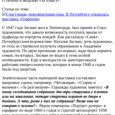
I степени и медалью «За отвагу».
Статья по теме:
Счастливая, невозвратимая пора. В Петербурге открылась
выставка «Озарения»
С 1947 года Зисман жил в Ленинграде, был принят в Союз
художников, что давало возможность получать заказы от
худфонда на портреты вождей. Как рассказала «Санкт-
Петербургским ведомостям» Наталья Зисман, дочь художника,
ее отец не стремился получить образование в Академии
художеств. По двум причинам: во‑первых, надо было кормить
семью, во‑вторых, Зисман не видел в этом особой
необходимос­ти. Еще в молодости он заинтересовался
работами импрессионистов, которые в конце 1940‑х годов
были под запретом.
Значительную часть нынешней выставки составляют
жанровые сцены, например, «Читающая», «Старик и
мальчик», «За разговором». Однажды художник заметил: «
Я
пишу сегодняшние собрания: две-три старушки у плетня
или на завалинке, четыре старичка играют во дворе в
домино. А что, разве у них не собрания? Разве они не
говорят о жизни?
». Рядом помещены «Портрет дочери» в
сарафане по моде 1960‑х годов и строгий автопортрет 1958
года, художник изобразил себя в мастерской в рабочем халате