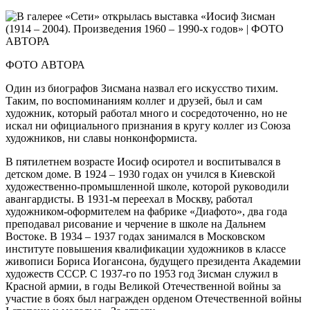
ФОТО АВТОРА
Один из биографов Зисмана назвал его искусство тихим.
Таким, по воспоминаниям коллег и друзей, был и сам
художник, который работал много и сосредоточенно, но не
искал ни официального признания в кругу коллег из Союза
художников, ни славы нонконформиста.
В пятилетнем возрасте Иосиф осиротел и воспитывался в
детском доме. В 1924 – 1930 годах он учился в Киевской
художественно-промышленной школе, которой руководили
авангардисты. В 1931‑м переехал в Москву, работал
художником-­оформителем на фабрике «Диафото», два года
преподавал рисование и черчение в школе на Дальнем
Востоке. В 1934 – 1937 годах занимался в Московском
институте повышения квалификации художников в классе
живописи Бориса Иогансона, будущего президента Академии
художеств СССР. С 1937-го по 1953 год Зисман служил в
Красной армии, в годы Великой Отечественной войны за
участие в боях был награжден орденом Отечественной войны