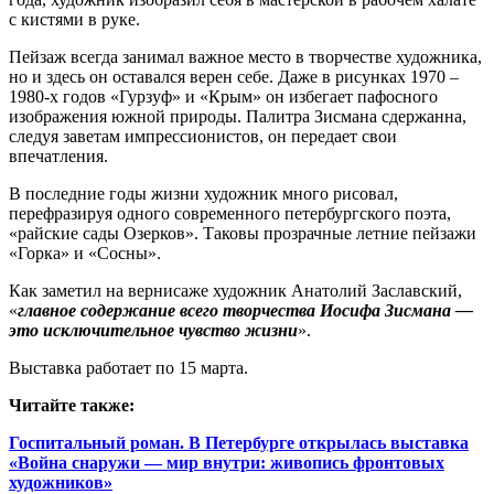
с кистями в руке.
Пейзаж всегда занимал важное место в творчестве художника,
но и здесь он оставался верен себе. Даже в рисунках 1970 –
1980‑х годов «Гурзуф» и «Крым» он избегает пафосного
изображения южной природы. Палитра Зисмана сдержанна,
следуя заветам импрессионистов, он передает свои
впечатления.
В последние годы жизни художник много рисовал,
перефразируя одного современного петербургского поэта,
«райские сады Озерков». Таковы прозрачные летние пейзажи
«Горка» и «Сосны».
Как заметил на вернисаже художник Анатолий Заславский,
«
главное содержание всего творчества Иосифа Зисмана —
это исключительное чувство жизни
».
Выставка работает по 15 марта.
Читайте также:
Госпитальный роман. В Петербурге открылась выставка
«Война снаружи — мир внутри: живопись фронтовых
художников»