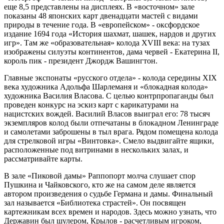
еще 8,5 представлены на дисплеях. В «восточном» зале
показаны 48 японских карт двенадцати мастей с видами
природы в течение года. В «европейском» - оксфордское
издание 1694 года «История шахмат, шашек, нардов и других
игр». Там же «образовательная» колода XVIII века: на тузах
изображены силуэты континентов, дама червей - Екатерина II,
король пик - президент Джордж Вашингтон.
Главные экспонаты «русского отдела» - колода середины XIX
века художника Адольфа Шарлеманя и «блокадная колода»
художника Василия Власова. С целью контрпропаганды был
проведен конкурс на эскиз карт с карикатурами на
нацистских вождей. Василий Власов выиграл его: 78 тысяч
экземпляров колод были отпечатаны в блокадном Ленинграде
и самолетами заброшены в тыл врага. Рядом помещена колода
для стрелковой игры «Винтовка». Смело выдвигайте ящики,
расположенные под витринами в нескольких залах, и
рассматривайте карты.
В зале «Пиковой дамы» Раппопорт молча слушает спор
Пушкина и Чайковского, кто же на самом деле является
автором произведения о судьбе Германа и дамы. Финальный
зал называется «Библиотека страстей». Он посвящен
картежникам всех времен и народов. Здесь можно узнать, что
Державин был шулером, Крылов - расчетливым игроком,