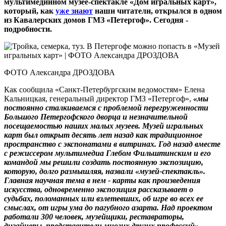
мультимедийном музее-спектакле «Дом игральных карт»,
который, как
уже знают
наши читатели, открылся в одном
из Кавалерских домов ГМЗ «Петергоф». Сегодня -
подробности.
ФОТО Александра ДРОЗДОВА
Как сообщила «Санкт-Петербургским ведомостям» Елена
Кальницкая, генеральный директор ГМЗ «Петергоф»,
«мы
постоянно сталкиваемся с проблемой перегруженности
Большого Петергофского дворца и незначительной
посещаемостью наших малых музеев. Музей игральных
карт был открыт десять лет назад как традиционное
пространство с экспонатами в витринах. Год назад вместе
с режиссером мультимедиа Глебом Фильштинским и его
командой мы решили создать постоянную экспозицию,
которую, долго размышляя, назвали «музей-спектакль».
Главная научная тема в нем - карты как произведения
искусства, одновременно экспозиция рассказывает о
судьбах, поломанных или взлетевших, об игре во всех ее
смыслах, от игры ума до пагубного азарта. Над проектом
работали 300 человек, музейщики, реставраторы,
дизайнеры, представители многих других профессий».