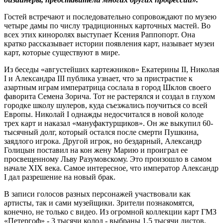
Гостей встречают и последовательно сопровождают по музею
четыре дамы по числу традиционных карточных мастей. Во
всех этих киноролях выступает Ксения Раппопорт. Она
кратко рассказывает истории появления карт, называет музеи
карт, которые существуют в мире.
Из беседы «августейших картежников» Екатерины II, Николая
I и Александра III публика узнает, что за пристрастие к
азартным играм императрица сослала в город Шклов своего
фаворита Семена Зорича. Тот не растерялся и создал в глухом
городке школу шулеров, куда съезжались поучиться со всей
Европы. Николай I однажды недосчитался в новой колоде
трех карт и наказал «мануфактурщиков». Он же выкупил 60-
тысячный долг, который остался после смерти Пушкина,
заядлого игрока. Другой игрок, но бездарный, Александр
Голицын поставил на кон жену Марию и проиграл ее
просвещенному Льву Разумовскому. Это произошло в самом
начале XIX века. Самое интересное, что император Александр
I дал разрешение на новый брак.
В записи голосов разных персонажей участвовали как
артисты, так и сами музейщики. Зрители познакомятся,
конечно, не только с видео. Из огромной коллекции карт ГМЗ
«Петергоф» - 3 тысячи колод - выбраны 1,5 тысячи листов,