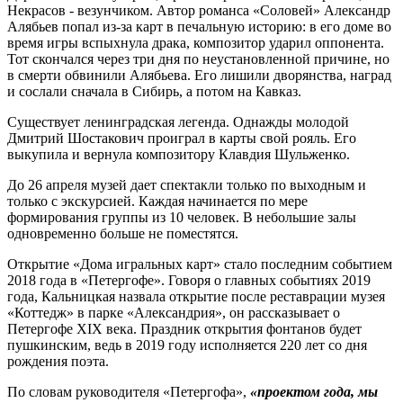
Некрасов - везунчиком. Автор романса «Соловей» Александр
Алябьев попал из-за карт в печальную историю: в его доме во
время игры вспыхнула драка, композитор ударил оппонента.
Тот скончался через три дня по неустановленной причине, но
в смерти обвинили Алябьева. Его лишили дворянства, наград
и сослали сначала в Сибирь, а потом на Кавказ.
Существует ленинградская легенда. Однажды молодой
Дмитрий Шостакович проиграл в карты свой рояль. Его
выкупила и вернула композитору Клавдия Шульженко.
До 26 апреля музей дает спектакли только по выходным и
только с экскурсией. Каждая начинается по мере
формирования группы из 10 человек. В небольшие залы
одновременно больше не поместятся.
Открытие «Дома игральных карт» стало последним событием
2018 года в «Петергофе». Говоря о главных событиях 2019
года, Кальницкая назвала открытие после реставрации музея
«Коттедж» в парке «Александрия», он рассказывает о
Петергофе XIX века. Праздник открытия фонтанов будет
пушкинским, ведь в 2019 году исполняется 220 лет со дня
рождения поэта.
По словам руководителя «Петергофа»,
«проектом года, мы